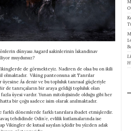
M
O
K
T
M
1.
B
 jönlerin dünyası Asgard sakinlerinin İskandinav
L
biliyor muydunuz?
H
ikinglerde de görmekteyiz. Nadiren de olsa bu on ikili
hil olmaktadır. Viking panteonuna ait Tanrılar
 üyesine Ás denir ve bu topluluk tanrısal güçleriyle
Bir de tanrıçaların bir araya geldiği topluluk olan
 fazla üyesi vardır. Yunan mitolojisinde olduğu gibi her
hatta bir çoğu sadece isim olarak anılmaktadır.
e farklı dönemlerde farklı tanrılara ibadet etmişlerdir.
avaş tehdidinde Odin’e, evlilik kutlamalarında ise
ap Vikingler de kutsal sayılan içkidir bu yüzden adak