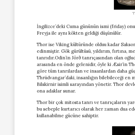
T
İngilizce’deki Cuma gününün ismi (friday) onun
Freyja ile aynı kökten geldiği düşünülür.
Thor ise Viking kültüründe olduu kadar Sakso
edinmiştir. Gök gürültüsü, yıldırım, fırtına, m
tanrıdır.Odin’in Jörð tanrıçasından olan oğlud
arasında en önde gelenidir, öyle ki Æsir’in T
göre tüm tanrılardan ve insanlardan daha güçl
Thrúdvangar’daki, insanlığın bilebileceği en m
Bilskirnir isimli sarayından yönetir. Thor devle
ona adaklar sunar.
Thor bir çok mitosta tanrı ve tanrıçaların ya
bu sebeple kurtarıcı olarak her zaman dua eden
kullanabilme gücüne sahiptir.