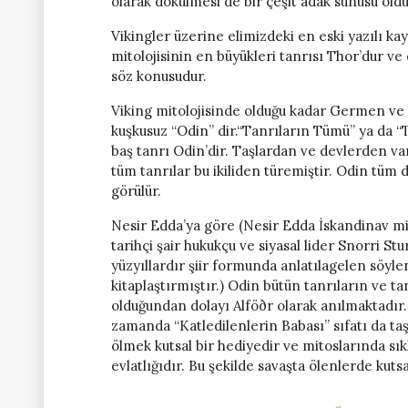
olarak dökülmesi de bir çeşit adak sunusu old
Vikingler üzerine elimizdeki en eski yazılı k
mitolojisinin en büyükleri tanrısı Thor’dur ve
söz konusudur.
Viking mitolojisinde olduğu kadar Germen ve 
kuşkusuz “Odin” dir.“Tanrıların Tümü” ya da 
baş tanrı Odin’dir. Taşlardan ve devlerden var
tüm tanrılar bu ikiliden türemiştir. Odin tüm d
görülür.
Nesir Edda’ya göre (Nesir Edda İskandinav mitl
tarihçi şair hukukçu ve siyasal lider Snorri St
yüzyıllardır şiir formunda anlatılagelen söyle
kitaplaştırmıştır.) Odin bütün tanrıların ve t
olduğundan dolayı Alföðr olarak anılmaktadır.
zamanda “Katledilenlerin Babası” sıfatı da taş
ölmek kutsal bir hediyedir ve mitoslarında sıkl
evlatlığıdır. Bu şekilde savaşta ölenlerde kut