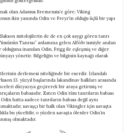
uğunun göstergesidir.
aynak olan Adamus Bremensis’e göre; Viking
 onun ikin yanında Odin ve Freyr’in olduğu üçlü bir yapı
Sakson mitolojilerin de de en çok saygı gören tanrı
“Tümünün Tanrısı” anlamına gelen Alföðr ismiyle anılan
 olduğuna inanılan Odin, Frigg ile eşleşmiş ve diğer
ünyayı yönetir. Bilgeliğin ve bilginin kaynağı olarak
erinin derlemesi niteliğinde bir eserdir. İzlandalı
urluson 13. yüzyıl başlarında İskandinav halkları arasında
nceleri düzyazıya geçirerek bir araya getirmiş ve
anrıçaların babasıdır. Zaten Odin tüm tanrıların babası
 Odin hatta sadece tanrıların babası değil aynı
ımaktadır, savaşçı bir halk olan Vikingler için savaşta
ıkla bu yüceltilir, o yüzden savaşta ölenler Odin’in
sanmış olmaktadır.