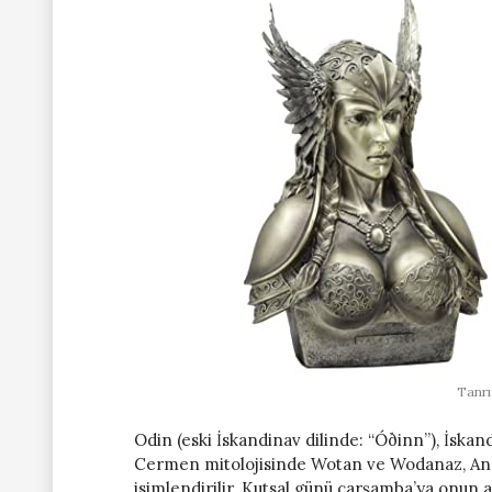
Tanrı
Odin (eski İskandinav dilinde: “Óðinn”), İska
Cermen mitolojisinde Wotan ve Wodanaz, Ang
isimlendirilir. Kutsal günü çarşamba’ya onun a