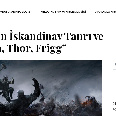
VRUPA ARKEOLOJISI
MEZOPOTAMYA ARKEOLOJISI
ANADOLU ARK
n İskandinav Tanrı ve
, Thor, Frigg”
M
A