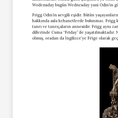
Wodensday bugün Wednesday yani Odin’in gü
Frigg Odin’in sevgili eşidir. Bütün yaşayanlar
hakkında asla kehanetlerde bulunmaz. Frigg koca
tanrı ve tanrıçaların annesidir. Frigg aynı z
dillerinde Cuma “Friday” ile yaşatılmaktadır. 
olmuş, oradan da İngilizce’ye Frīge olarak geç