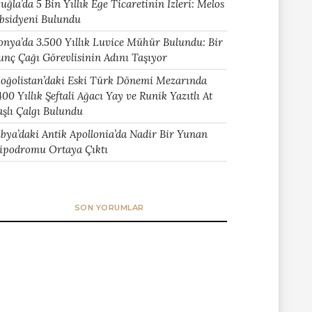
uğla’da 5 Bin Yıllık Ege Ticaretinin İzleri: Melos
bsidyeni Bulundu
onya’da 3.500 Yıllık Luvice Mühür Bulundu: Bir
unç Çağı Görevlisinin Adını Taşıyor
oğolistan’daki Eski Türk Dönemi Mezarında
400 Yıllık Şeftali Ağacı Yay ve Runik Yazıtlı At
aşlı Çalgı Bulundu
ibya’daki Antik Apollonia’da Nadir Bir Yunan
ipodromu Ortaya Çıktı
SON YORUMLAR