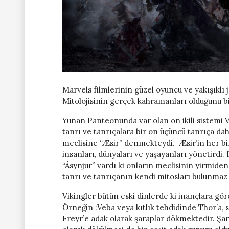
Marvels filmlerinin güzel oyuncu ve yakışıklı
Mitolojisinin gerçek kahramanları olduğunu 
Yunan Panteonunda var olan on ikili sistemi V
tanrı ve tanrıçalara bir on üçüncü tanrıça da
meclisine “Æsir” denmekteydi. Æsir’in her bir
insanları, dünyaları ve yaşayanları yönetirdi. 
“Ásynjur” vardı ki onların meclisinin yirmiden
tanrı ve tanrıçanın kendi mitosları bulunmaz 
Vikingler bütün eski dinlerde ki inançlara gör
Örneğin :Veba veya kıtlık tehdidinde Thor’a, s
Freyr’e adak olarak şaraplar dökmektedir. Şar