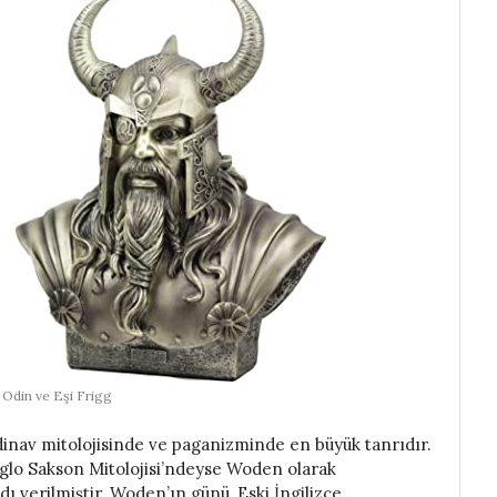
 Odin ve Eşi Frigg
ndinav mitolojisinde ve paganizminde en büyük tanrıdır.
lo Sakson Mitolojisi’ndeyse Woden olarak
dı verilmiştir. Woden’ın günü, Eski İngilizce