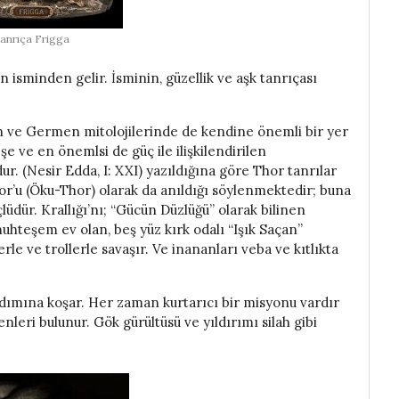
anrıça Frigga
 isminden gelir. İsminin, güzellik ve aşk tanrıçası
n ve Germen mitolojilerinde de kendine önemli bir yer
eşe ve en önemlsi de güç ile ilişkilendirilen
ur. (Nesir Edda, I: XXI) yazıldığına göre Thor tanrılar
hor’u (Öku-Thor) olarak da anıldığı söylenmektedir; buna
üdür. Krallığı’nı; “Gücün Düzlüğü” olarak bilinen
uhteşem ev olan, beş yüz kırk odalı “Işık Saçan”
rle ve trollerle savaşır. Ve inananları veba ve kıtlıkta
rdımına koşar. Her zaman kurtarıcı bir misyonu vardır
leri bulunur. Gök gürültüsü ve yıldırımı silah gibi