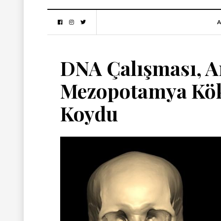
A
DNA Çalışması, A
Mezopotamya Kök
Koydu