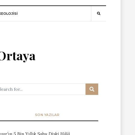
EOLOJİSİ
Ortaya
SON YAZILAR
ısır’ın 5 Bin Yıllık Sabu Diski Hâlâ