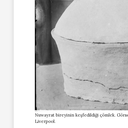
Nuwayrat bireyinin keşfedildiği çömlek. Görs
Liverpool.