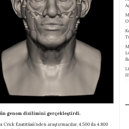
A
M
O
K
T
M
1.
B
L
H
ütün genom dizilimini gerçekleştirdi.
 Crick Enstitüsü’nden araştırmacılar, 4.500 ila 4.800