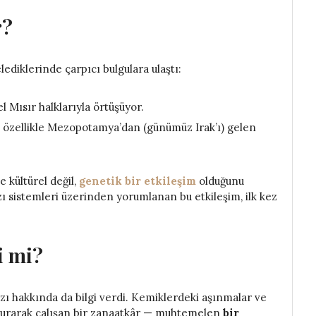
r?
lediklerinde çarpıcı bulgulara ulaştı:
el Mısır halklarıyla örtüşüyor.
özellikle Mezopotamya’dan (günümüz Irak’ı) gelen
e kültürel değil,
genetik bir etkileşim
olduğunu
ı sistemleri üzerinden yorumlanan bu etkileşim, ilk kez
i mi?
rzı hakkında da bilgi verdi. Kemiklerdeki aşınmalar ve
oturarak çalışan bir zanaatkâr — muhtemelen
bir