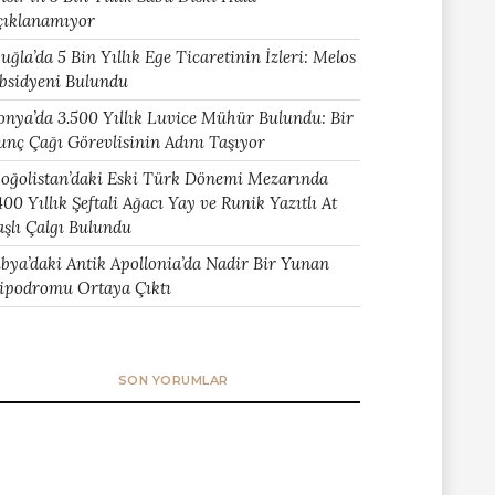
çıklanamıyor
uğla’da 5 Bin Yıllık Ege Ticaretinin İzleri: Melos
bsidyeni Bulundu
onya’da 3.500 Yıllık Luvice Mühür Bulundu: Bir
unç Çağı Görevlisinin Adını Taşıyor
oğolistan’daki Eski Türk Dönemi Mezarında
400 Yıllık Şeftali Ağacı Yay ve Runik Yazıtlı At
aşlı Çalgı Bulundu
ibya’daki Antik Apollonia’da Nadir Bir Yunan
ipodromu Ortaya Çıktı
SON YORUMLAR