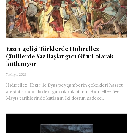
Yazın gelişi Türklerde Hıdırellez
Çinlilerde Yaz Başlangıcı Günü olarak
kutlanıyor
7 Mayıs 2023
Hıdırellez, Hızır ile İlyas peygamberin çektikleri hasret
ateşini söndürdükleri gün olarak bilinir. Hıdırellez 5-6
Mayıs tarihlerinde kutlanır. İki dostun sadece...