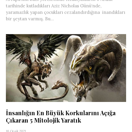
tarihinde kutladıkları Aziz Nicholas Günü‘nde,
yaramazlık yapan çocukları cezalandırdığına inandıkları
bir şeytan varmış. Bu...
İnsanlığın En Büyük Korkularını Açığa
Çıkaran 5 Mitolojik Yaratık
16 Ocak 2021