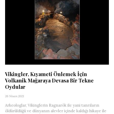
Vikingler, Kıyameti Önlemek İçin
Volkanik Mağaraya Devasa Bir Tekne
Oydular
26 Nisan 2021
Arkeologlar, Vikinglerin Ragnarök ile yani tanrıların
öldürüldüğü ve dünyanın alevler içinde kaldığı hikaye ile