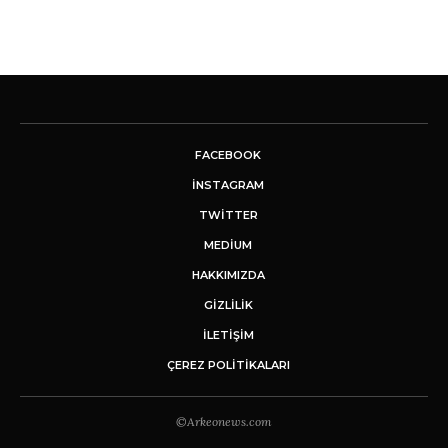
FACEBOOK
INSTAGRAM
TWITTER
MEDIUM
HAKKIMIZDA
GİZLİLİK
İLETIŞIM
ÇEREZ POLITIKALARI
©Arkeonews.com