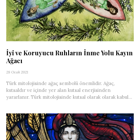
İyi ve Koruyucu Ruhların İnme Yolu Kayın
Ağacı
28 Ocak 2021
Türk mitolojisinde ağaç sembolü önemlidir. Ağaç,
kutsaldır ve içinde yer alan kutsal enerjisinden
yararlanır. Türk mitolojisinde kutsal olarak olarak kabul...