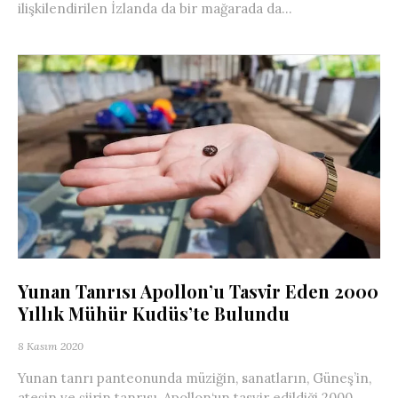
ilişkilendirilen İzlanda da bir mağarada da...
Yunan Tanrısı Apollon’u Tasvir Eden 2000
Yıllık Mühür Kudüs’te Bulundu
8 Kasım 2020
Yunan tanrı panteonunda müziğin, sanatların, Güneş’in,
ateşin ve şiirin tanrısı, Apollon‘un tasvir edildiği 2000