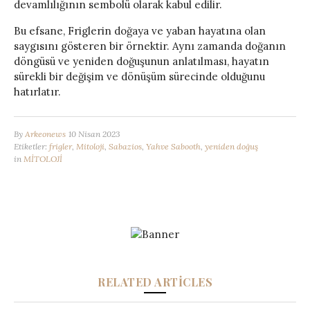
devamlılığının sembolü olarak kabul edilir.
Bu efsane, Friglerin doğaya ve yaban hayatına olan
saygısını gösteren bir örnektir. Aynı zamanda doğanın
döngüsü ve yeniden doğuşunun anlatılması, hayatın
sürekli bir değişim ve dönüşüm sürecinde olduğunu
hatırlatır.
By
Arkeonews
10 Nisan 2023
Etiketler:
frigler
,
Mitoloji
,
Sabazios
,
Yahve Sabooth
,
yeniden doğuş
in
MİTOLOJİ
RELATED ARTICLES