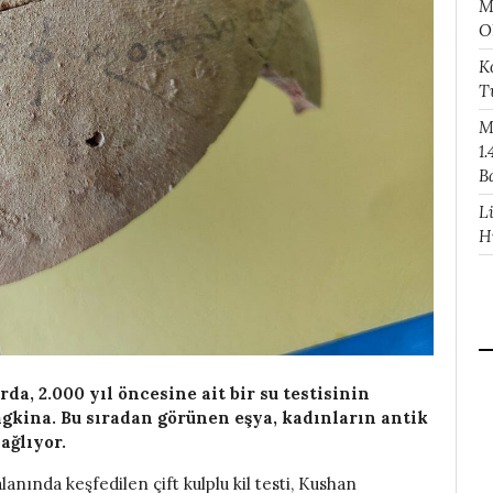
M
O
K
T
M
1.
B
L
H
da, 2.000 yıl öncesine ait bir su testisinin
agkina. Bu sıradan görünen eşya, kadınların antik
ağlıyor.
anında keşfedilen çift kulplu kil testi, Kushan