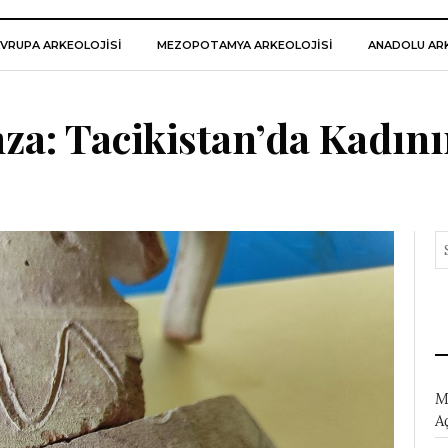
VRUPA ARKEOLOJISI
MEZOPOTAMYA ARKEOLOJISI
ANADOLU ARK
mza: Tacikistan’da Kadını
M
A