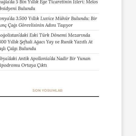
uğla’da 5 Bin Yıllık Ege Ticaretinin İzleri: Melos
bsidyeni Bulundu
onya’da 3.500 Yıllık Luvice Mühür Bulundu: Bir
unç Çağı Görevlisinin Adını Taşıyor
oğolistan’daki Eski Türk Dönemi Mezarında
400 Yıllık Şeftali Ağacı Yay ve Runik Yazıtlı At
aşlı Çalgı Bulundu
ibya’daki Antik Apollonia’da Nadir Bir Yunan
ipodromu Ortaya Çıktı
SON YORUMLAR