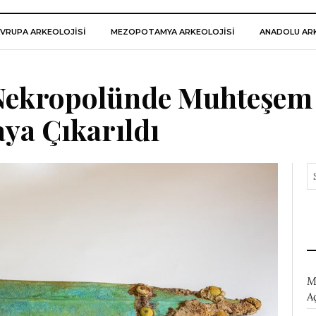
VRUPA ARKEOLOJISI
MEZOPOTAMYA ARKEOLOJISI
ANADOLU ARK
 Nekropolünde Muhteşem
aya Çıkarıldı
M
A