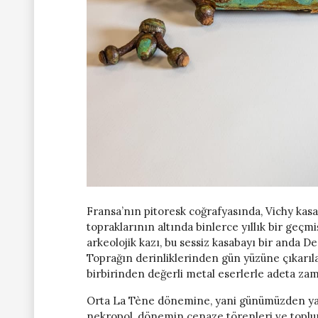
Fransa’nın pitoresk coğrafyasında, Vichy ka
topraklarının altında binlerce yıllık bir geçmiş
arkeolojik kazı, bu sessiz kasabayı bir anda D
Toprağın derinliklerinden gün yüzüne çıkarıl
birbirinden değerli metal eserlerle adeta zam
Orta La Tène dönemine, yani günümüzden yakl
nekropol, dönemin cenaze törenleri ve toplums