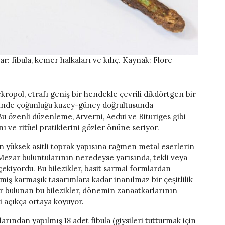
: fibula, kemer halkaları ve kılıç. Kaynak: Flore
kropol, etrafı geniş bir hendekle çevrili dikdörtgen bir
risinde çoğunluğu kuzey-güney doğrultusunda
Bu özenli düzenleme, Arverni, Aedui ve Bituriges gibi
ı ve ritüel pratiklerini gözler önüne seriyor.
in yüksek asitli toprak yapısına rağmen metal eserlerin
ezar buluntularının neredeyse yarısında, tekli veya
çekiyordu. Bu bilezikler, basit sarmal formlardan
miş karmaşık tasarımlara kadar inanılmaz bir çeşitlilik
ar bulunan bu bilezikler, dönemin zanaatkarlarının
ni açıkça ortaya koyuyor.
larından yapılmış 18 adet fibula (giysileri tutturmak için