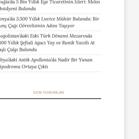
uğla’da 5 Bin Yıllık Ege Ticaretinin İzleri: Melos
bsidyeni Bulundu
onya’da 3.500 Yıllık Luvice Mühür Bulundu: Bir
unç Çağı Görevlisinin Adını Taşıyor
oğolistan’daki Eski Türk Dönemi Mezarında
400 Yıllık Şeftali Ağacı Yay ve Runik Yazıtlı At
aşlı Çalgı Bulundu
ibya’daki Antik Apollonia’da Nadir Bir Yunan
ipodromu Ortaya Çıktı
SON YORUMLAR