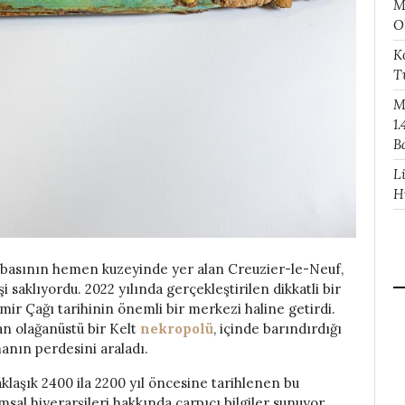
M
O
K
T
M
1.
B
L
H
sabasının hemen kuzeyinde yer alan Creuzier-le-Neuf,
i saklıyordu. 2022 yılında gerçekleştirilen dikkatli bir
emir Çağı tarihinin önemli bir merkezi haline getirdi.
an olağanüstü bir Kelt
nekropolü
, içinde barındırdığı
anın perdesini araladı.
aşık 2400 ila 2200 yıl öncesine tarihlenen bu
al hiyerarşileri hakkında çarpıcı bilgiler sunuyor.