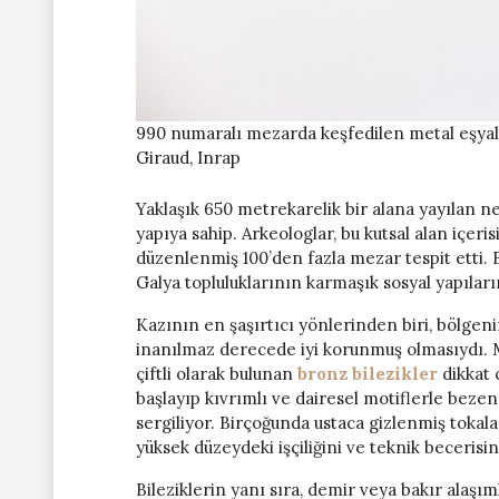
990 numaralı mezarda keşfedilen metal eşyalar
Giraud, Inrap
Yaklaşık 650 metrekarelik bir alana yayılan ne
yapıya sahip. Arkeologlar, bu kutsal alan içe
düzenlenmiş 100’den fazla mezar tespit etti. 
Galya topluluklarının karmaşık sosyal yapıların
Kazının en şaşırtıcı yönlerinden biri, bölgen
inanılmaz derecede iyi korunmuş olmasıydı. M
çiftli olarak bulunan
bronz bilezikler
dikkat 
başlayıp kıvrımlı ve dairesel motiflerle bezen
sergiliyor. Birçoğunda ustaca gizlenmiş tokal
yüksek düzeydeki işçiliğini ve teknik becerisi
Bileziklerin yanı sıra, demir veya bakır alaşım