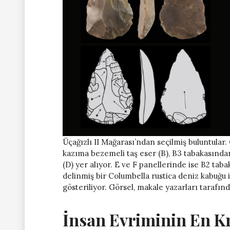
Üçağızlı II Mağarası’ndan seçilmiş buluntular
kazıma bezemeli taş eser (B), B3 tabakasından 
(D) yer alıyor. E ve F panellerinde ise B2 tab
delinmiş bir Columbella rustica deniz kabuğu 
gösteriliyor. Görsel, makale yazarları tarafın
İnsan Evriminin En K