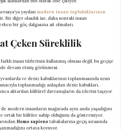
ik alanlardan biri olarak öne çıkıyor.
Avrasya’ya yayılan
modern insan topluluklarının
r. Bir diğer olasılık ise, daha sonraki insan
erken bir göç dalgasına ait olmaları.
t Çeken Süreklilik
arklı insan türlerinin kullanmış olması değil, bu geçişe
çüde devam etmiş görünmesi.
hayvanlarda ve deniz kabuklarının toplanmasında uzun
in amacıyla toplanmadığı anlaşılan deniz kabukları,
unca aktarılan kültürel davranışların da izlerini taşıyor
er ile modern insanların mağarada aynı anda yaşadığını
ve ortak bir kültüre sahip olduğunu da göstermiyor.
larından
Homo sapiens
tabakalarına geçiş sırasında
aşanmadığını ortaya koyuyor.