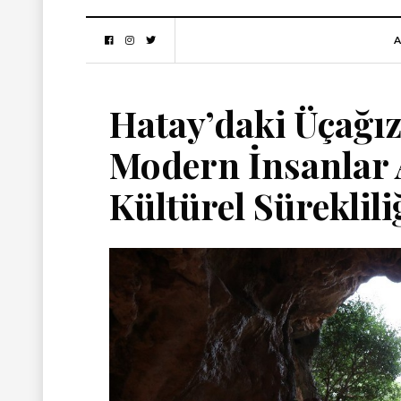
A
Hatay’daki Üçağızl
Modern İnsanlar A
Kültürel Süreklil