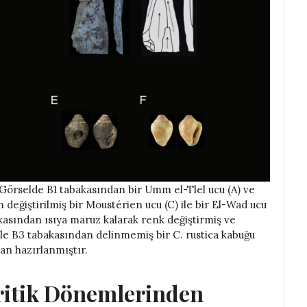
. Görselde B1 tabakasından bir Umm el-Tlel ucu (A) ve
değiştirilmiş bir Moustérien ucu (C) ile bir El-Wad ucu
akasından ısıya maruz kalarak renk değiştirmiş ve
ile B3 tabakasından delinmemiş bir C. rustica kabuğu
dan hazırlanmıştır.
ritik Dönemlerinden