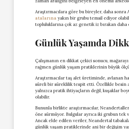
zaman aralığını belgeleyen en önemli arkeoloj
Araştırmacılara göre bu bireyler, daha sonra 
atalarına
yakın bir grubu temsil ediyor olabili
topluluklarına çok az genetik iz bırakan daha 
Günlük Yaşamda Dikka
Çalışmanın en dikkat çekici sonucu, mağarayı f
rağmen günlük yaşam pratiklerinin büyük öl
Araştırmacılar taş alet üretiminde, avlanan 
süreli bir süreklilik tespit etti. Özellikle bes
yalnızca pratik ihtiyaçların değil, kuşaklar boy
olabilir.
Bununla birlikte araştırmacılar, Neandertall
öne sürmüyor. Bulgular ayrıca iki grubun tek 
Ancak elde edilen veriler, Neandertal tabaka
günlük yaşam pratiklerinde ani bir değişim y