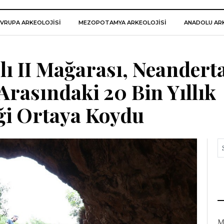
VRUPA ARKEOLOJISI
MEZOPOTAMYA ARKEOLOJISI
ANADOLU ARK
ı II Mağarası, Neandertal
rasındaki 20 Bin Yıllık
iği Ortaya Koydu
M