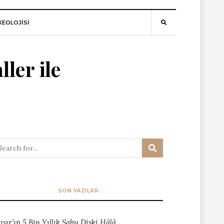
EOLOJİSİ
ler ile
SON YAZILAR
ısır’ın 5 Bin Yıllık Sabu Diski Hâlâ