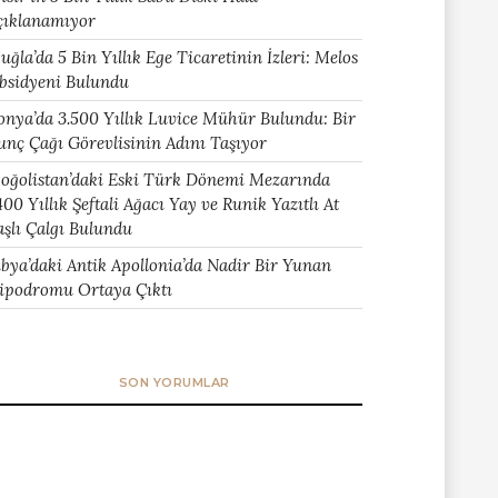
çıklanamıyor
uğla’da 5 Bin Yıllık Ege Ticaretinin İzleri: Melos
bsidyeni Bulundu
onya’da 3.500 Yıllık Luvice Mühür Bulundu: Bir
unç Çağı Görevlisinin Adını Taşıyor
oğolistan’daki Eski Türk Dönemi Mezarında
400 Yıllık Şeftali Ağacı Yay ve Runik Yazıtlı At
aşlı Çalgı Bulundu
ibya’daki Antik Apollonia’da Nadir Bir Yunan
ipodromu Ortaya Çıktı
SON YORUMLAR