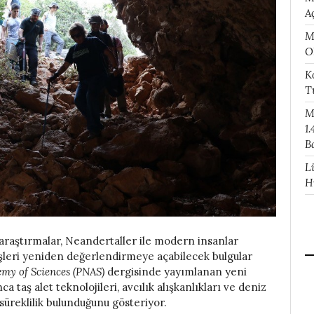
A
M
O
K
T
M
1.
B
L
H
 araştırmalar, Neandertaller ile modern insanlar
rüşleri yeniden değerlendirmeye açabilecek bulgular
emy of Sciences (PNAS)
dergisinde yayımlanan yeni
 taş alet teknolojileri, avcılık alışkanlıkları ve deniz
süreklilik bulunduğunu gösteriyor.