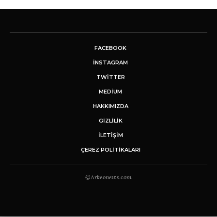
FACEBOOK
INSTAGRAM
TWITTER
MEDIUM
HAKKIMIZDA
GİZLİLİK
İLETIŞIM
ÇEREZ POLITIKALARI
©Arkeonews.com