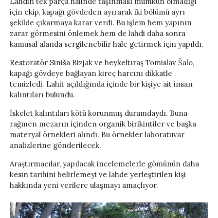
Lahdin tek parça halinde taşınması mümkün olmadığı
için ekip, kapağı gövdeden ayırarak iki bölümü ayrı
şekilde çıkarmaya karar verdi. Bu işlem hem yapının
zarar görmesini önlemek hem de lahdi daha sonra
kamusal alanda sergilenebilir hale getirmek için yapıldı.
Restoratör Siniša Bizjak ve heykeltıraş Tomislav Šalo,
kapağı gövdeye bağlayan kireç harcını dikkatle
temizledi. Lahit açıldığında içinde bir kişiye ait insan
kalıntıları bulundu.
İskelet kalıntıları kötü korunmuş durumdaydı. Buna
rağmen mezarın içinden organik birikintiler ve başka
materyal örnekleri alındı. Bu örnekler laboratuvar
analizlerine gönderilecek.
Araştırmacılar, yapılacak incelemelerle gömünün daha
kesin tarihini belirlemeyi ve lahde yerleştirilen kişi
hakkında yeni verilere ulaşmayı amaçlıyor.