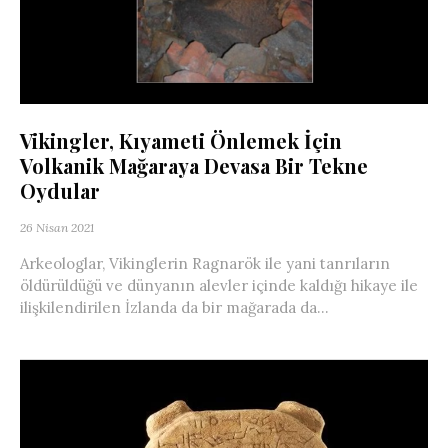
Vikingler, Kıyameti Önlemek İçin
Volkanik Mağaraya Devasa Bir Tekne
Oydular
26 Nisan 2021
Arkeologlar, Vikinglerin Ragnarök ile yani tanrıların
öldürüldüğü ve dünyanın alevler içinde kaldığı hikaye ile
ilişkilendirilen İzlanda da bir mağarada da...