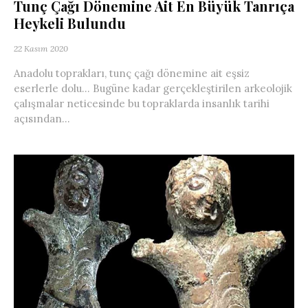
Tunç Çağı Dönemine Ait En Büyük Tanrıça
Heykeli Bulundu
22 Kasım 2020
Anadolu toprakları, tunç çağı dönemine ait eşsiz
eserlerle dolu… Bugüne kadar gerçekleştirilen arkeolojik
çalışmalar neticesinde bu topraklarda insanlık tarihi
açısından...