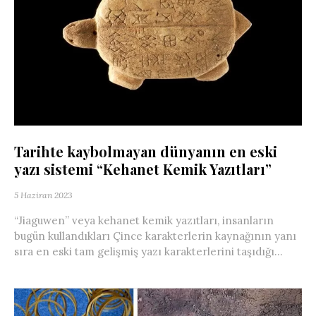
Tarihte kaybolmayan dünyanın en eski
yazı sistemi “Kehanet Kemik Yazıtları”
5 Haziran 2023
“Jiaguwen” veya kehanet kemik yazıtları, insanların
bugün kullandıkları Çince karakterlerin kaynağının yanı
sıra en eski tam gelişmiş yazı karakterlerini taşıdığı...