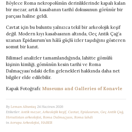
Böylece Roma nekropolünün derinliklerinde kapalı kalan
bir mezar, artık kasabanın tarihî dokusunun görünür bir
parçası haline geldi.
Cavtat için bu buluntu yalnızca tekil bir arkeolojik keşif
değil. Modern kıyı kasabasının altında, Geç Antik Çağ’a
uzanan Epidaurum’un hâlâ güçlü izler taşıdığını gösteren
somut bir kanıt.
Bilimsel analizler tamamlandığında, lahitte gömülü
kişinin kimliği, gömünün kesin tarihi ve Roma
Dalmaçyası’ndaki defin gelenekleri hakkında daha net
bilgiler elde edilebilir.
Kapak Fotoğrafı:
Museums and Galleries of Konavle
By
Leman Altuntaş
24 Haziran 2026
Etiketler:
Antik mezar
,
Arkeolojik keşif
,
Cavtat
,
Epidaurum
,
Geç Antik Çağ
,
Hırvatistan arkeolojisi
,
Roma Dalmaçyası
,
Roma lahdi
in
Avrupa Arkeolojisi
,
HABER