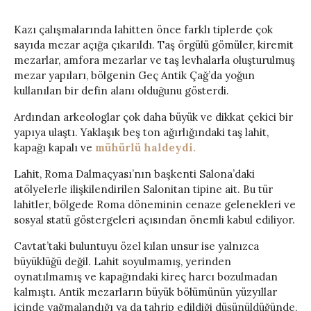
Kazı çalışmalarında lahitten önce farklı tiplerde çok
sayıda mezar açığa çıkarıldı. Taş örgülü gömüler, kiremit
mezarlar, amfora mezarlar ve taş levhalarla oluşturulmuş
mezar yapıları, bölgenin Geç Antik Çağ’da yoğun
kullanılan bir defin alanı olduğunu gösterdi.
Ardından arkeologlar çok daha büyük ve dikkat çekici bir
yapıya ulaştı. Yaklaşık beş ton ağırlığındaki taş lahit,
kapağı kapalı ve
mühürlü haldeydi.
Lahit, Roma Dalmaçyası’nın başkenti Salona’daki
atölyelerle ilişkilendirilen Salonitan tipine ait. Bu tür
lahitler, bölgede Roma döneminin cenaze gelenekleri ve
sosyal statü göstergeleri açısından önemli kabul ediliyor.
Cavtat’taki buluntuyu özel kılan unsur ise yalnızca
büyüklüğü değil. Lahit soyulmamış, yerinden
oynatılmamış ve kapağındaki kireç harcı bozulmadan
kalmıştı. Antik mezarların büyük bölümünün yüzyıllar
içinde yağmalandığı ya da tahrip edildiği düşünüldüğünde,