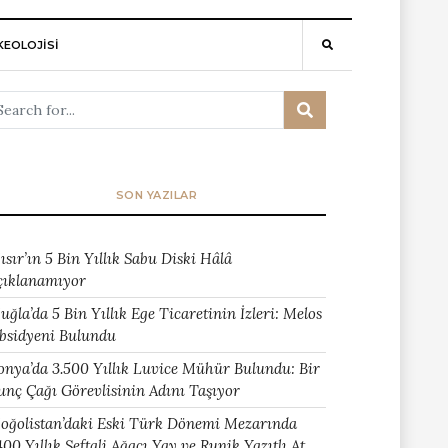
EOLOJİSİ
SON YAZILAR
ısır’ın 5 Bin Yıllık Sabu Diski Hâlâ
çıklanamıyor
uğla’da 5 Bin Yıllık Ege Ticaretinin İzleri: Melos
bsidyeni Bulundu
onya’da 3.500 Yıllık Luvice Mühür Bulundu: Bir
unç Çağı Görevlisinin Adını Taşıyor
oğolistan’daki Eski Türk Dönemi Mezarında
400 Yıllık Şeftali Ağacı Yay ve Runik Yazıtlı At