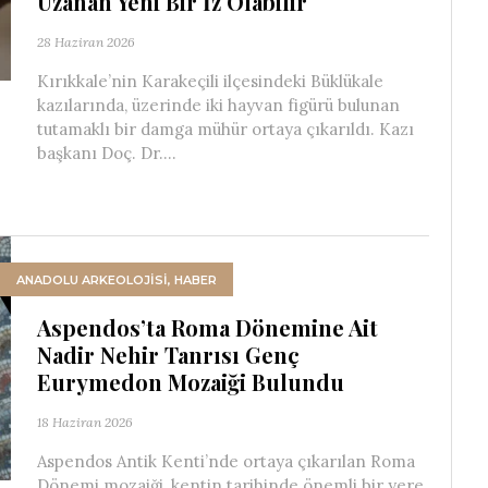
Uzanan Yeni Bir İz Olabilir
28 Haziran 2026
Kırıkkale’nin Karakeçili ilçesindeki Büklükale
kazılarında, üzerinde iki hayvan figürü bulunan
tutamaklı bir damga mühür ortaya çıkarıldı. Kazı
başkanı Doç. Dr....
ANADOLU ARKEOLOJİSİ
,
HABER
Aspendos’ta Roma Dönemine Ait
Nadir Nehir Tanrısı Genç
Eurymedon Mozaiği Bulundu
18 Haziran 2026
Aspendos Antik Kenti’nde ortaya çıkarılan Roma
Dönemi mozaiği, kentin tarihinde önemli bir yere