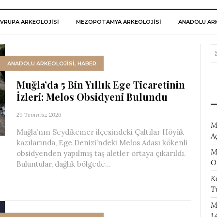
VRUPA ARKEOLOJISI
MEZOPOTAMYA ARKEOLOJISI
ANADOLU ARK
ANADOLU ARKEOLOJİSİ
,
HABER
Muğla’da 5 Bin Yıllık Ege Ticaretinin
İzleri: Melos Obsidyeni Bulundu
29 Temmuz 2026
M
Muğla’nın Seydikemer ilçesindeki Çaltılar Höyük
A
kazılarında, Ege Denizi’ndeki Melos Adası kökenli
M
obsidyenden yapılmış taş aletler ortaya çıkarıldı.
O
Buluntular, dağlık bölgede...
K
T
M
1.