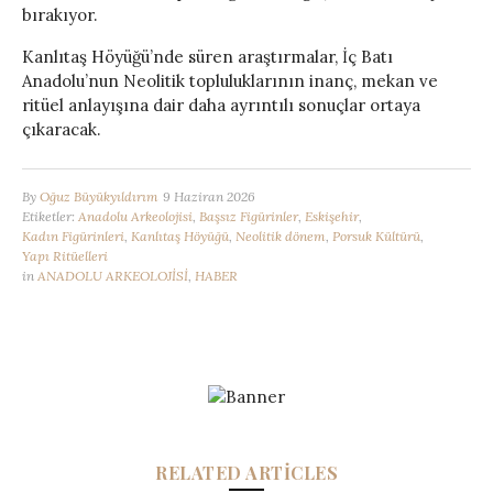
bırakıyor.
Kanlıtaş Höyüğü’nde süren araştırmalar, İç Batı
Anadolu’nun Neolitik topluluklarının inanç, mekan ve
ritüel anlayışına dair daha ayrıntılı sonuçlar ortaya
çıkaracak.
By
Oğuz Büyükyıldırım
9 Haziran 2026
Etiketler:
Anadolu Arkeolojisi
,
Başsız Figürinler
,
Eskişehir
,
Kadın Figürinleri
,
Kanlıtaş Höyüğü
,
Neolitik dönem
,
Porsuk Kültürü
,
Yapı Ritüelleri
in
ANADOLU ARKEOLOJİSİ
,
HABER
RELATED ARTICLES