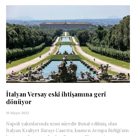
İtalyan Versay eski ihtişamına geri
dönüyor
19 Mayıs 2023
Napoli yakınlarında uzun süredir ihmal edilmiş olan
İtalyan Kraliyet Sarayı Caserta, kısmen Avrupa Birliği’nin