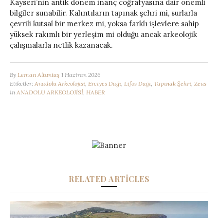
Kayseri’nin antik dönem inanç coğrafyasına dair önemli
bilgiler sunabilir. Kalıntıların tapınak şehri mi, surlarla
çevrili kutsal bir merkez mi, yoksa farklı işlevlere sahip
yüksek rakımlı bir yerleşim mi olduğu ancak arkeolojik
çalışmalarla netlik kazanacak.
By
Leman Altuntaş
1 Haziran 2026
Etiketler:
Anadolu Arkeolojisi
,
Erciyes Dağı
,
Lifos Dağı
,
Tapınak Şehri
,
Zeus
in
ANADOLU ARKEOLOJİSİ
,
HABER
RELATED ARTICLES