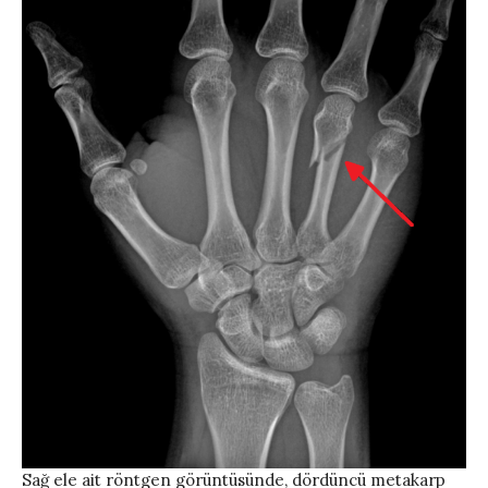
Sağ ele ait röntgen görüntüsünde, dördüncü metakarp