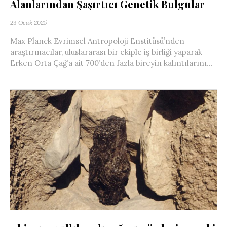
Alanlarından Şaşırtıcı Genetik Bulgular
23 Ocak 2025
Max Planck Evrimsel Antropoloji Enstitüsü’nden
araştırmacılar, uluslararası bir ekiple iş birliği yaparak
Erken Orta Çağ’a ait 700’den fazla bireyin kalıntılarını...