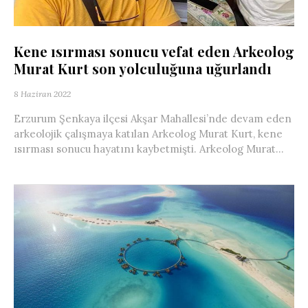
Kene ısırması sonucu vefat eden Arkeolog
Murat Kurt son yolculuğuna uğurlandı
8 Haziran 2022
Erzurum Şenkaya ilçesi Akşar Mahallesi’nde devam eden
arkeolojik çalışmaya katılan Arkeolog Murat Kurt, kene
ısırması sonucu hayatını kaybetmişti. Arkeolog Murat...