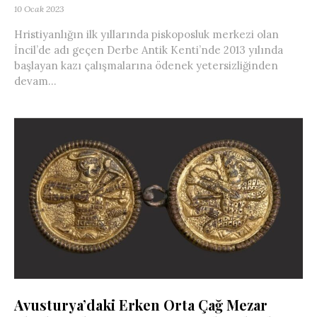
10 Ocak 2023
Hristiyanlığın ilk yıllarında piskoposluk merkezi olan
İncil’de adı geçen Derbe Antik Kenti’nde 2013 yılında
başlayan kazı çalışmalarına ödenek yetersizliğinden
devam...
Avusturya’daki Erken Orta Çağ Mezar