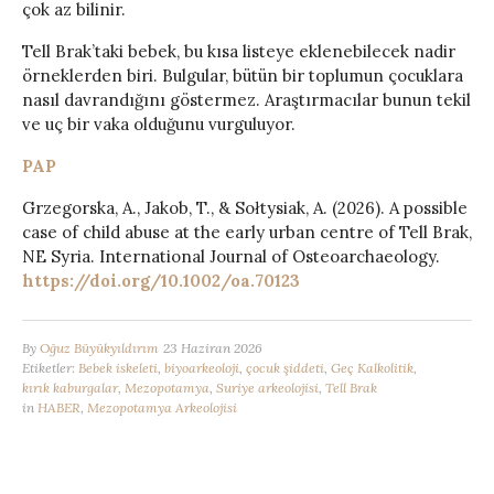
çok az bilinir.
Tell Brak’taki bebek, bu kısa listeye eklenebilecek nadir
örneklerden biri. Bulgular, bütün bir toplumun çocuklara
nasıl davrandığını göstermez. Araştırmacılar bunun tekil
ve uç bir vaka olduğunu vurguluyor.
PAP
Grzegorska, A., Jakob, T., & Sołtysiak, A. (2026). A possible
case of child abuse at the early urban centre of Tell Brak,
NE Syria. International Journal of Osteoarchaeology.
https://doi.org/10.1002/oa.70123
By
Oğuz Büyükyıldırım
23 Haziran 2026
Etiketler:
Bebek iskeleti
,
biyoarkeoloji
,
çocuk şiddeti
,
Geç Kalkolitik
,
kırık kaburgalar
,
Mezopotamya
,
Suriye arkeolojisi
,
Tell Brak
in
HABER
,
Mezopotamya Arkeolojisi