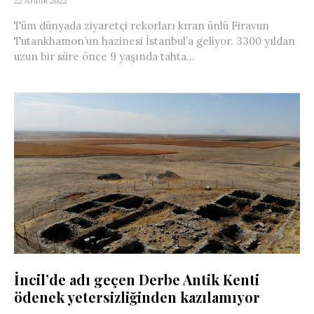
22 Aralık 2022
Tüm dünyada ziyaretçi rekorları kıran ünlü Firavun
Tutankhamon’un hazinesi İstanbul’a geliyor. 3300 yıldan
uzun bir süre önce 9 yaşında tahta...
İncil’de adı geçen Derbe Antik Kenti
ödenek yetersizliğinden kazılamıyor