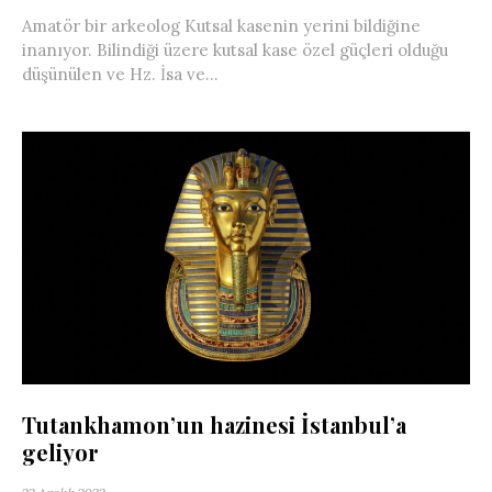
Amatör bir arkeolog Kutsal kasenin yerini bildiğine
inanıyor. Bilindiği üzere kutsal kase özel güçleri olduğu
düşünülen ve Hz. İsa ve...
Tutankhamon’un hazinesi İstanbul’a
geliyor