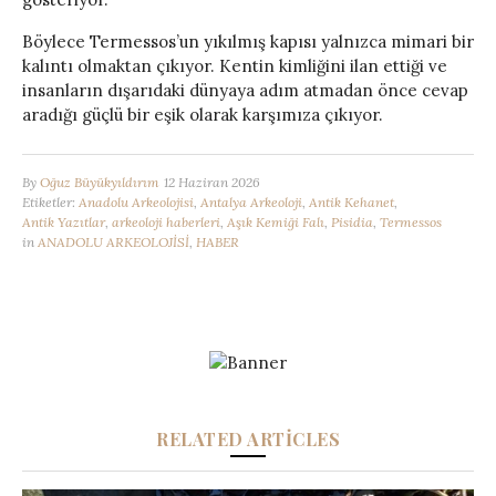
Böylece Termessos’un yıkılmış kapısı yalnızca mimari bir
kalıntı olmaktan çıkıyor. Kentin kimliğini ilan ettiği ve
insanların dışarıdaki dünyaya adım atmadan önce cevap
aradığı güçlü bir eşik olarak karşımıza çıkıyor.
By
Oğuz Büyükyıldırım
12 Haziran 2026
Etiketler:
Anadolu Arkeolojisi
,
Antalya Arkeoloji
,
Antik Kehanet
,
Antik Yazıtlar
,
arkeoloji haberleri
,
Aşık Kemiği Falı
,
Pisidia
,
Termessos
in
ANADOLU ARKEOLOJİSİ
,
HABER
RELATED ARTICLES