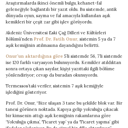
Araştırmalarda ikinci önemli bulgu, kehanet-fal
geleneğiyle bağlantılı bir yazıt oldu. Bu sistemde, antik
dünyada oyun, sayma ve fal amacıyla kullanılan aşık
kemikleri bir çeşit zar gibi işlev görüyordu.
Akdeniz Üniversitesi Eski Çağ Dilleri ve Kültürleri
Bölümü’nden
Prof. Dr. Fatih Onur,
sistemin 5 ya da 7
aşık kemiğinin atılmasına dayandığını belirtti.
Onur’un aktardığına göre
5’li sistemde 56, 7’li sistemde
ise 120 farklı varyasyon bulunuyordu. Kemikler atıldıktan
sonra ortaya çıkan sayılar, kişiyi yazıttaki ilgili bölüme
yönlendiriyor; cevap da buradan okunuyordu.
Termessos’taki veriler, sistemin 7 aşık kemiğiyle
işlediğini gösteriyor.
Prof. Dr. Onur, “Bize ulaşan 3 tane bu şekilde blok var. Bir
tanesi görünen noktada. Kapıya gelip yolculuğa çıkacak
bir kimsenin attığı aşık kemiğinin rakamlarına göre
‘Yolculuğa çıkma’, ‘Ticaret yap’ ya da ‘Ticaret yapma’ gibi