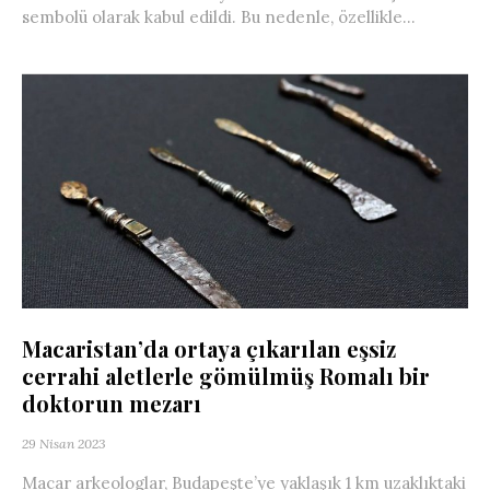
sembolü olarak kabul edildi. Bu nedenle, özellikle...
Macaristan’da ortaya çıkarılan eşsiz
cerrahi aletlerle gömülmüş Romalı bir
doktorun mezarı
29 Nisan 2023
Macar arkeologlar, Budapeşte’ye yaklaşık 1 km uzaklıktaki