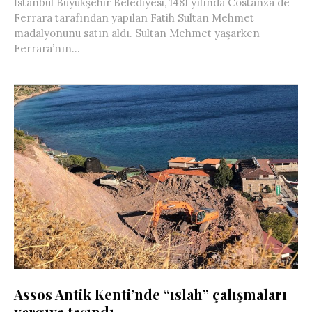
İstanbul Büyükşehir Belediyesi, 1481 yılında Costanza de
Ferrara tarafından yapılan Fatih Sultan Mehmet
madalyonunu satın aldı. Sultan Mehmet yaşarken
Ferrara’nın...
Assos Antik Kenti’nde “ıslah” çalışmaları
yargıya taşındı