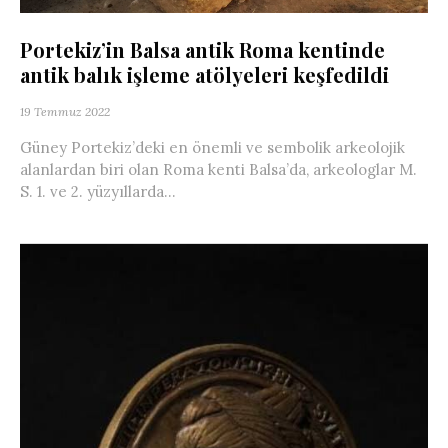
Portekiz’in Balsa antik Roma kentinde
antik balık işleme atölyeleri keşfedildi
19 Temmuz 2022
Güney Portekiz’deki en önemli ve sembolik arkeolojik
alanlardan biri olan Roma kenti Balsa’da, arkeologlar M.
S. 1. ve 2. yüzyıllarda...