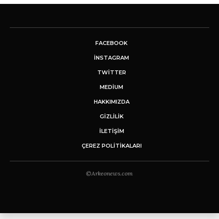
FACEBOOK
INSTAGRAM
TWITTER
MEDIUM
HAKKIMIZDA
GİZLİLİK
İLETIŞIM
ÇEREZ POLITIKALARI
©Arkeonews.com