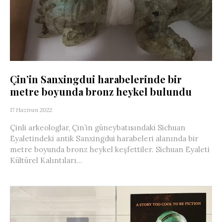
Çin’in Sanxingdui harabelerinde bir
metre boyunda bronz heykel bulundu
17 Haziran 2022
Çinli arkeologlar, Çin’in güneybatısındaki Sichuan
Eyaletindeki antik Sanxingdui harabeleri alanında bir
metre boyunda bronz heykel keşfettiler. Sichuan Eyaleti
Kültürel Kalıntıları...