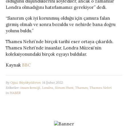
olduğunu düşündüklerini söylediler, ancak o zamanlar
Londra olmadığını hatırlamamız gerekiyor” dedi.
“Sanırım çok iyi korunmuş olduğu için çamura falan
girmiş olmalı ve sonra bozuldu ve nehirde bana doğru
yolunu buldu.”
Thames Nehri’nde birçok tarihi eser ortaya çıkarıldı.
Thames Nehri’nde insanlar, Londra Müzesi’nin
koleksiyonundaki birçok eşyayı buldular.
Kaynak
BBC
By
Oğuz Büyükyıldırım
14 Şubat 2022
Etiketler:
insan kemiği
,
Londra
,
Simon Hunt
,
Thames
,
Thames Nehri
in
HABER