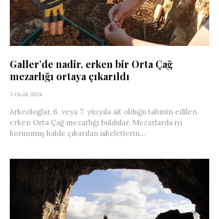
Galler’de nadir, erken bir Orta Çağ
mezarlığı ortaya çıkarıldı
3 Ocak 2024
Arkeologlar, 6. veya 7. yüzyıla ait olduğu tahmin edilen
erken Orta Çağ mezarlığı buldular. Mezarlarda iyi
korunmuş halde çıkarılan iskeletlerin...