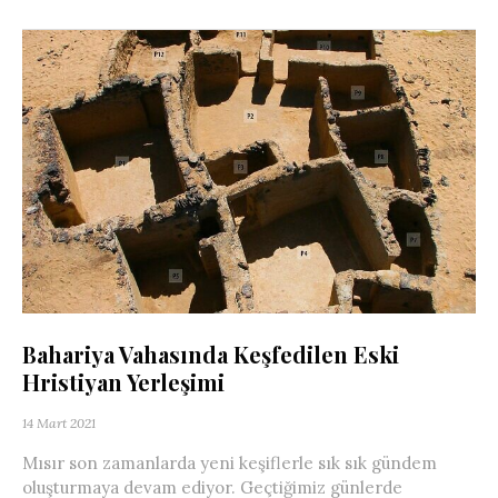
Bahariya Vahasında Keşfedilen Eski
Hristiyan Yerleşimi
14 Mart 2021
Mısır son zamanlarda yeni keşiflerle sık sık gündem
oluşturmaya devam ediyor. Geçtiğimiz günlerde