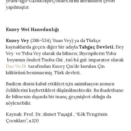
years-ago-UZf8R5BjwI/index.html sitesinden çeviri
yapılmıştır.
Kuzey Wei Hanedanlığı
Kuzey Vey
(386-534), Yuan Vey) ya da Türkçe
kaynaklarda geçen diğer bir adıyla
Tabgaç Devleti
, Dey
Vey ve Toba Vey olarak da bilinen; Siyenpilerin Toba
boyunun önderi Tuoba Gui , tuò bá guī: imparator olarak
Dao Vu Di
tarafından Kuzey Çin’de kurulan Çin
kültürünü benimsemiş Türk
devleti.
Budizm dinini kabul ettikleri için asimilasyon sonucu
özlüklerini kaybettikleri düşünülmektedir. Bu ibadethane
ile bilinenin dışında bir inanç geçmişleri olduğu da
söylenebilir.
Kaynak: Prof. Dr. Ahmet Taşağıl , “Kök Tengrinin
Çocukları”, s.120