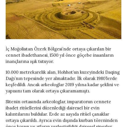
İç Moğolistan Özerk Bölgesi’nde ortaya çıkarılan bir
cennet ibadethanesi, 1500 yıl önce göçebe insanların
inançlarına ışık tutuyor.
10.000 metrekarelik alan, Hohhot’un kuzeyindeki Daqing
Dağı’nın tepesinde yer almaktadır. İlk olarak 1980’lerde
keşfedildi. Ancak arkeologlar 2019 yılına kadar şeklini ve
yapısını tam olarak ortaya çıkaramamıştı.
Sitenin ortasında arkeologlar, imparatorun cennete
ibadet ritüellerini düzenlediği dairesel bir evin
kalıntılarını buldular. Evde az sayıda ritüel çanaklar
ortaya çıkarıldı. Ayrıca evin dışında kurban töreninden
önce koyun ve atların yerleştirildiği dairesel siperler