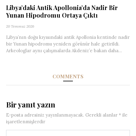
Libya’daki Antik Apollonia’da Nadir Bir
Yunan Hipodromu Ortaya Çıktı
20 Temmuz 2026
Libya’nın doğu kıyısındaki antik Apollonia kentinde nadir
bir Yunan hipodromu yeniden görünür hale getirildi.
Arkeologlar aynı çalışmalarda Akdeniz’e bakan daha...
COMMENTS
Bir yanıt yazın
E-posta adresiniz yayınlanmayacak.
Gerekli alanlar
*
ile
işaretlenmişlerdir