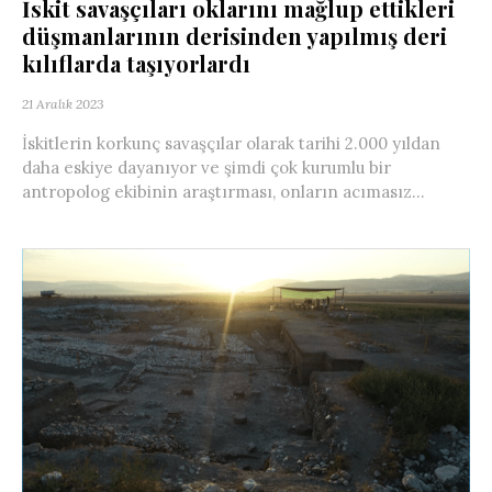
İskit savaşçıları oklarını mağlup ettikleri
düşmanlarının derisinden yapılmış deri
kılıflarda taşıyorlardı
21 Aralık 2023
İskitlerin korkunç savaşçılar olarak tarihi 2.000 yıldan
daha eskiye dayanıyor ve şimdi çok kurumlu bir
antropolog ekibinin araştırması, onların acımasız...