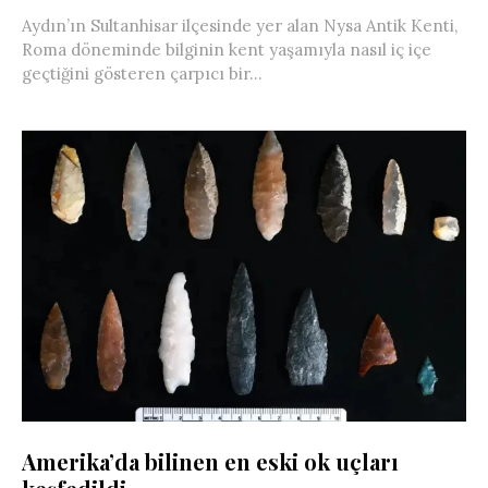
Aydın’ın Sultanhisar ilçesinde yer alan Nysa Antik Kenti,
Roma döneminde bilginin kent yaşamıyla nasıl iç içe
geçtiğini gösteren çarpıcı bir...
Amerika’da bilinen en eski ok uçları