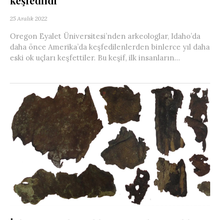
keşfedildi
25 Aralık 2022
Oregon Eyalet Üniversitesi’nden arkeologlar, Idaho’da
daha önce Amerika’da keşfedilenlerden binlerce yıl daha
eski ok uçları keşfettiler. Bu keşif, ilk insanların...