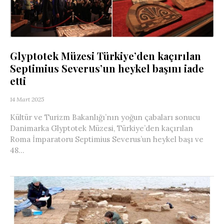
Glyptotek Müzesi Türkiye’den kaçırılan
Septimius Severus’un heykel başını iade
etti
14 Mart 2025
Kültür ve Turizm Bakanlığı’nın yoğun çabaları sonucu
Danimarka Glyptotek Müzesi, Türkiye’den kaçırılan
Roma İmparatoru Septimius Severus’un heykel başı ve
48...