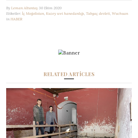
By
Leman Altuntaş
30 Ekim 2020
Etiketler:
İç Moğolistan
,
Kuzey wei hanedanlığı
,
Tabgaç devleti
,
Wuchuan
in
HABER
RELATED ARTICLES