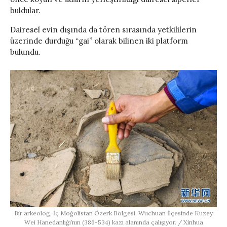
buldular.
Dairesel evin dışında da tören sırasında yetkililerin
üzerinde durduğu “gai” olarak bilinen iki platform
bulundu.
Bir arkeolog, İç Moğolistan Özerk Bölgesi, Wuchuan İlçesinde Kuzey
Wei Hanedanlığı’nın (386-534) kazı alanında çalışıyor. / Xinhua