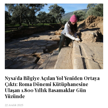
Nysa’da Bilgiye Açılan Yol Yeniden Ortaya
Çıktı: Roma Dönemi Kütüphanesine
Ulaşan 1.800 Yıllık Basamaklar Gün
Yüzünde
22 Aralık 2025