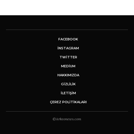
FACEBOOK
INSTAGRAM
TWITTER
MEDIUM
HAKKIMIZDA
GİZLİLİK
İLETIŞIM
ÇEREZ POLITIKALARI
©Arkeonews.com