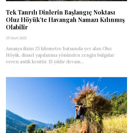
Tek Tanrılı Dinlerin Başlangıç Noktası
Oluz Höyük’te Havangah Namazı Kılınmış
Olabilir
25 Mart 2022
Amasya ilinin 25 kilometre batısında yer alan Oluz
Höyük, dinsel yapılanma yönünden zengin bulgular
veren antik kenttir. 15 yıldır devam...