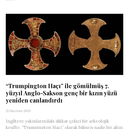
“Trumpington Haçı” ile gömülmüş 7.
yüzyıl Anglo-Sakson genç bir kızın yüzü
yeniden canlandırdı
21 Haziran 2023
İngiltere yakınlarındaki dikkat çekici bir arkeolojik
keşifte, “Trumpington Haçı” olarak bilinen nadir bir altın