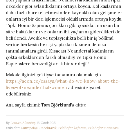
erkekler gibi avlandıklarını ortaya koydu. Kol kaslarının
daha fazla hareket etmesinden kaynaklı olan gelişmeler
onların iyi bir deri işlemecisi olduklarınıda ortaya koydu.
Tıpkı Homo Sapiens çocukları gibi çocuklarına uzun bir
süre baktıklarını ve onların ihtiyaçlarını giderdikleri de
belirlendi. Avcılık ve toplayıcılıkta belli bir iş bölümü
yerine herkesin her işi yaptıkları kısmen de olsa
tanımlamalara girdi. Kısacası Neandertal kadınların
çokta erkeklerden farklı olmadığı ve tıpkı Homo
Sapienslere benzediği artık bir sır değil!
Makale ilginizi çektiyse tamamını okumak için
https://aeon.co/essays/what-do-we-know-about-the-
lives-of-neanderthal-women
adresini ziyaret
edebilirsiniz.
Ana sayfa çizimi:
Tom Björklund’
a aittir.
By
Leman Altuntaş
13 Ocak 2021
Etiketler:
Antropoloji
,
Cebelitarık
,
Feldhofer kafatası
,
Feldhofer mağarası
,