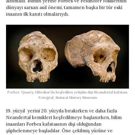
alınmadı. Bunun yerine Forbes ve Feldhofer fosillerinin
dünyayı sarsan asıl önemi, tamamen başka bir tür eski
insanın ilk kanıtı olmalarıydı.
Forbes ‘Quarry, Gibraltar’da keşfedilen yetişkin dişi Neandertal kafatası.
Fotoğraf, Natural History Museum
19. yüzyıl yerini 20. yüzyıla bırakırken ve daha fazla
Neandertal kemikleri keşfedilmeye başlanırken, bilim
insanları Forbes kafatasının dişi olduğundan
şüphelenmeye başladılar. Öne çekilmiş yüzüne ve