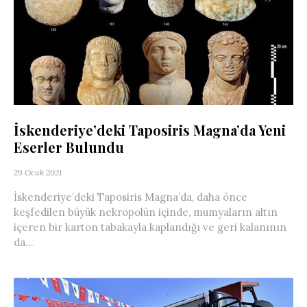
İskenderiye’deki Taposiris Magna’da Yeni
Eserler Bulundu
29 Ocak 2021
İskenderiye’deki Taposiris Magna’da, daha önce
keşfedilen büyük nekropolün içinde, mumyaların altın
içeren bir karton tabakayla kaplandığı ve geri kalanının
da...