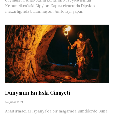
duymuştur. Antik Atina kentinin kuzeybatısında
Kerameikos’taki Dipylon Kapısı civarında Dipylon
mezarlığında bulunmuştur. Amforayı yapan...
Dünyanın En Eski Cinayeti
14 Şubat 2021
Araştırmacılar İspanya’da bir mağarada, şimdilerde Sima