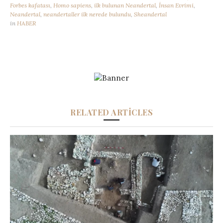
Forbes kafatası
,
Homo sapiens
,
ilk bulunan Neandertal
,
İnsan Evrimi
,
Neandertal
,
neandertaller ilk nerede bulundu
,
Sheandertal
in
HABER
RELATED ARTICLES