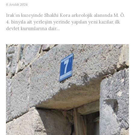
6 Aralık 2024
Irak’ın kuzeyinde Shakhi Kora arkeolojik alanında M. Ö.
4. binyıla ait yerleşim yerinde yapılan yeni kazılar, ilk
devlet kurumlarına dair...