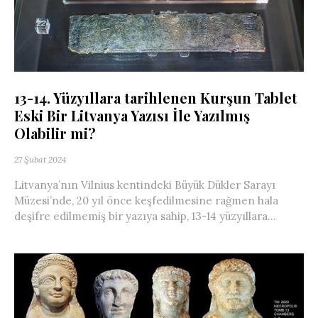
13-14. Yüzyıllara tarihlenen Kurşun Tablet
Eski Bir Litvanya Yazısı İle Yazılmış
Olabilir mi?
27 Şubat 2024
Litvanya’nın Vilnius kentindeki Büyük Dükler Sarayı
Müzesi’nde, 20 yıl önce keşfedilmesine rağmen hala
deşifre edilmemiş bir yazıya sahip, 13-14 yüzyıllara...