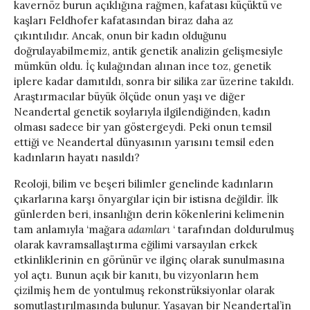
kavernöz burun açıklığına rağmen, kafatası küçüktü ve
kaşları Feldhofer kafatasından biraz daha az
çıkıntılıdır. Ancak, onun bir kadın olduğunu
doğrulayabilmemiz, antik genetik analizin gelişmesiyle
mümkün oldu. İç kulağından alınan ince toz, genetik
iplere kadar damıtıldı, sonra bir silika zar üzerine takıldı.
Araştırmacılar büyük ölçüde onun yaşı ve diğer
Neandertal genetik soylarıyla ilgilendiğinden, kadın
olması sadece bir yan göstergeydi. Peki onun temsil
ettiği ve Neandertal dünyasının yarısını temsil eden
kadınların hayatı nasıldı?
Reoloji, bilim ve beşeri bilimler genelinde kadınların
çıkarlarına karşı önyargılar için bir istisna değildir. İlk
günlerden beri, insanlığın derin kökenlerini kelimenin
tam anlamıyla ‘mağara
adamları
‘ tarafından doldurulmuş
olarak kavramsallaştırma eğilimi varsayılan erkek
etkinliklerinin en görünür ve ilginç olarak sunulmasına
yol açtı. Bunun açık bir kanıtı, bu vizyonların hem
çizilmiş hem de yontulmuş rekonstrüksiyonlar olarak
somutlaştırılmasında bulunur. Yaşayan bir Neandertal’in