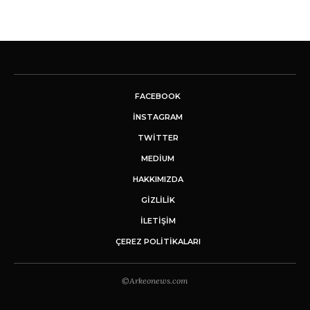
FACEBOOK
INSTAGRAM
TWITTER
MEDIUM
HAKKIMIZDA
GİZLİLİK
İLETIŞIM
ÇEREZ POLITIKALARI
©Arkeonews.com