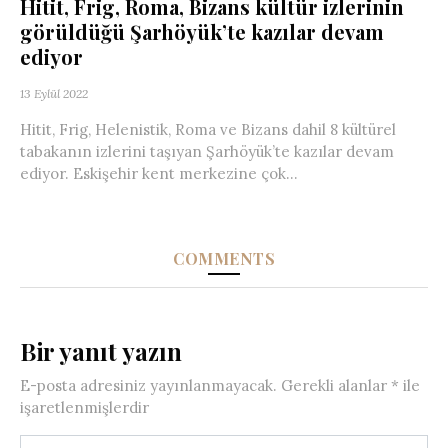
Hitit, Frig, Roma, Bizans kültür izlerinin
görüldüğü Şarhöyük’te kazılar devam
ediyor
13 Eylül 2022
Hitit, Frig, Helenistik, Roma ve Bizans dahil 8 kültürel
tabakanın izlerini taşıyan Şarhöyük’te kazılar devam
ediyor. Eskişehir kent merkezine çok...
COMMENTS
Bir yanıt yazın
E-posta adresiniz yayınlanmayacak.
Gerekli alanlar
*
ile
işaretlenmişlerdir