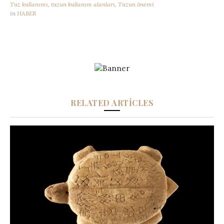
Tuz kullanımı
,
tuzun kullanım alanları
,
Tuzun önemi
in
HABER
RELATED ARTICLES