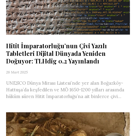
Hitit İmparatorluğu’nun Çivi Yazılı
Tabletleri Dijital Dünyada Yeniden
Doğuyor: TLHdig 0.2 Yayınlandı
26 Mart 2025
UNESCO Dünya Mirası Listesi’nde yer alan Boğazköy-
Hattuşa’da keşfedilen ve MÖ 1650-1200 yılları arasında
hüküm süren Hitit İmparatorluğu’na ait binlerce çivi...