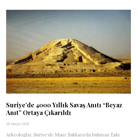
Suriye’de 4000 Yıllık Savaş Anıtı “Beyaz
Anıt” Ortaya Çıkarıldı
28 Mayıs 2021
Arkeologlar, Suriye‘de Mısır Sakkara’da bulunan Eski