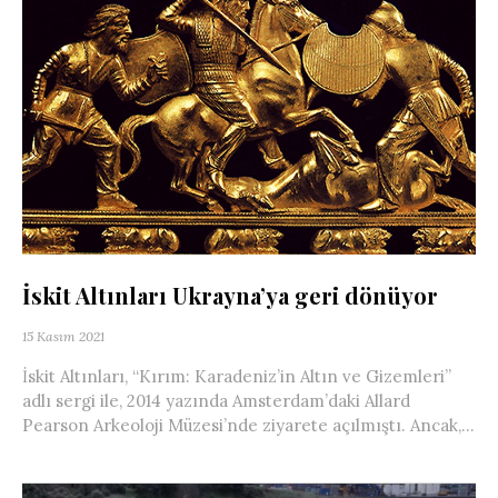
İskit Altınları Ukrayna’ya geri dönüyor
15 Kasım 2021
İskit Altınları, “Kırım: Karadeniz’in Altın ve Gizemleri”
adlı sergi ile, 2014 yazında Amsterdam’daki Allard
Pearson Arkeoloji Müzesi’nde ziyarete açılmıştı. Ancak,...