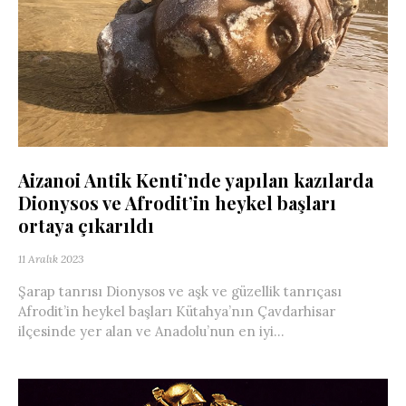
Aizanoi Antik Kenti’nde yapılan kazılarda
Dionysos ve Afrodit’in heykel başları
ortaya çıkarıldı
11 Aralık 2023
Şarap tanrısı Dionysos ve aşk ve güzellik tanrıçası
Afrodit’in heykel başları Kütahya’nın Çavdarhisar
ilçesinde yer alan ve Anadolu’nun en iyi...