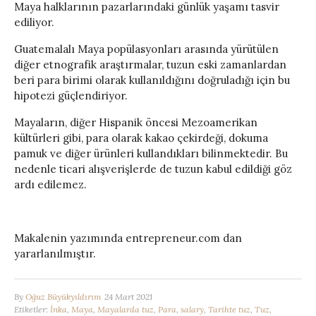
Maya halklarının pazarlarındaki günlük yaşamı tasvir
ediliyor.
Guatemalalı Maya popülasyonları arasında yürütülen
diğer etnografik araştırmalar, tuzun eski zamanlardan
beri para birimi olarak kullanıldığını doğruladığı için bu
hipotezi güçlendiriyor.
Mayaların, diğer Hispanik öncesi Mezoamerikan
kültürleri gibi, para olarak kakao çekirdeği, dokuma
pamuk ve diğer ürünleri kullandıkları bilinmektedir. Bu
nedenle ticari alışverişlerde de tuzun kabul edildiği göz
ardı edilemez.
Makalenin yazımında entrepreneur.com dan
yararlanılmıştır.
By
Oğuz Büyükyıldırım
24 Mart 2021
Etiketler:
İnka
,
Maya
,
Mayalarda tuz
,
Para
,
salary
,
Tarihte tuz
,
Tuz
,