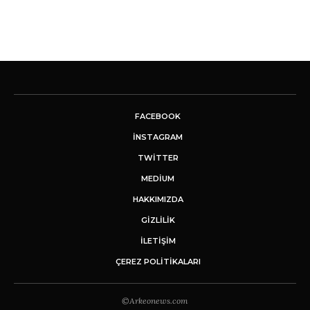
FACEBOOK
INSTAGRAM
TWITTER
MEDIUM
HAKKIMIZDA
GİZLİLİK
İLETIŞIM
ÇEREZ POLITIKALARI
©Arkeonews.com