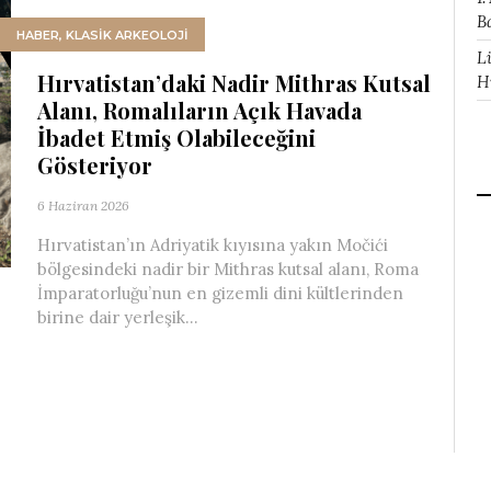
B
HABER
,
KLASİK ARKEOLOJİ
L
Hırvatistan’daki Nadir Mithras Kutsal
H
Alanı, Romalıların Açık Havada
İbadet Etmiş Olabileceğini
Gösteriyor
6 Haziran 2026
Hırvatistan’ın Adriyatik kıyısına yakın Močići
bölgesindeki nadir bir Mithras kutsal alanı, Roma
İmparatorluğu’nun en gizemli dini kültlerinden
birine dair yerleşik...