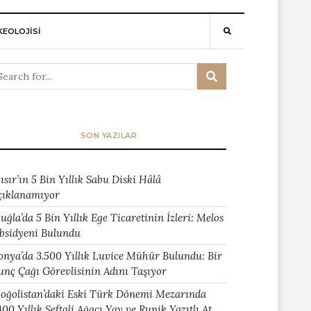
EOLOJİSİ
SON YAZILAR
ısır’ın 5 Bin Yıllık Sabu Diski Hâlâ
çıklanamıyor
uğla’da 5 Bin Yıllık Ege Ticaretinin İzleri: Melos
bsidyeni Bulundu
onya’da 3.500 Yıllık Luvice Mühür Bulundu: Bir
unç Çağı Görevlisinin Adını Taşıyor
oğolistan’daki Eski Türk Dönemi Mezarında
400 Yıllık Şeftali Ağacı Yay ve Runik Yazıtlı At