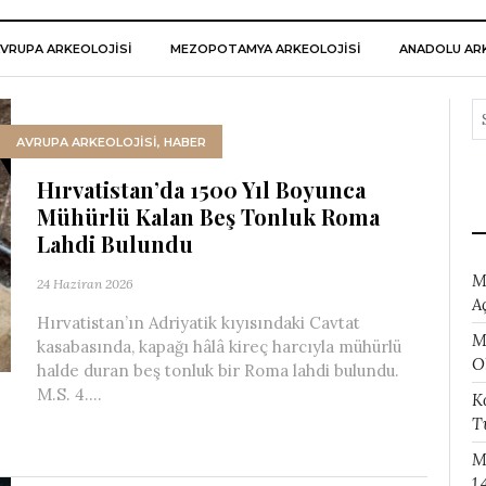
VRUPA ARKEOLOJISI
MEZOPOTAMYA ARKEOLOJISI
ANADOLU ARK
AVRUPA ARKEOLOJISI
,
HABER
Hırvatistan’da 1500 Yıl Boyunca
Mühürlü Kalan Beş Tonluk Roma
Lahdi Bulundu
M
24 Haziran 2026
A
Hırvatistan’ın Adriyatik kıyısındaki Cavtat
M
kasabasında, kapağı hâlâ kireç harcıyla mühürlü
O
halde duran beş tonluk bir Roma lahdi bulundu.
M.S. 4....
K
T
M
1.