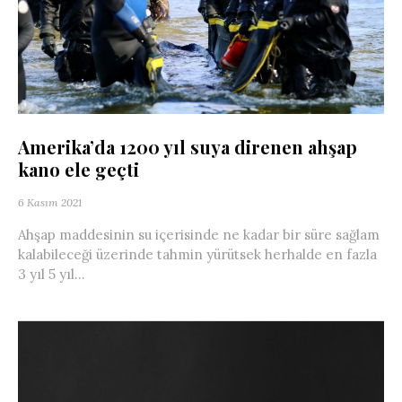
Amerika’da 1200 yıl suya direnen ahşap
kano ele geçti
6 Kasım 2021
Ahşap maddesinin su içerisinde ne kadar bir süre sağlam
kalabileceği üzerinde tahmin yürütsek herhalde en fazla
3 yıl 5 yıl...