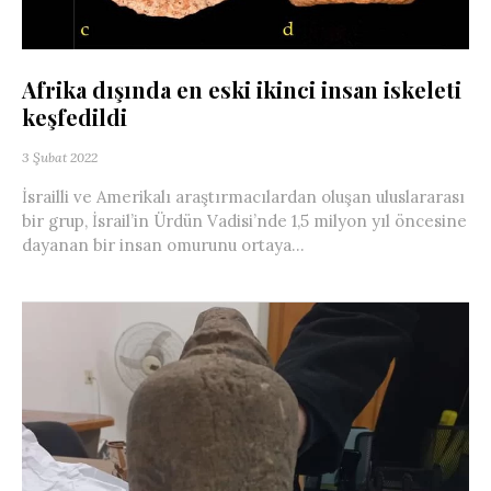
Afrika dışında en eski ikinci insan iskeleti
keşfedildi
3 Şubat 2022
İsrailli ve Amerikalı araştırmacılardan oluşan uluslararası
bir grup, İsrail’in Ürdün Vadisi’nde 1,5 milyon yıl öncesine
dayanan bir insan omurunu ortaya...