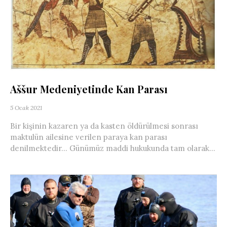
Aššur Medeniyetinde Kan Parası
5 Ocak 2021
Bir kişinin kazaren ya da kasten öldürülmesi sonrası
maktulün ailesine verilen paraya kan parası
denilmektedir… Günümüz maddi hukukunda tam olarak...