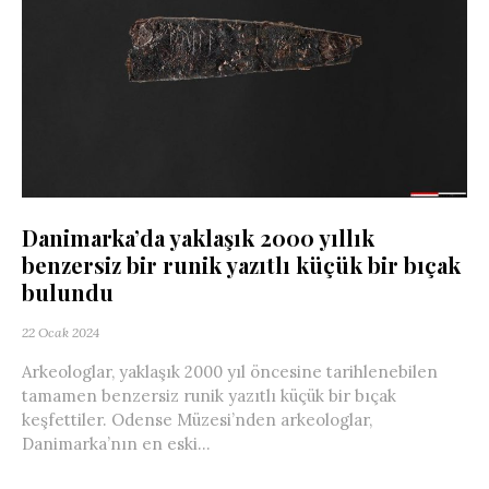
Danimarka’da yaklaşık 2000 yıllık
benzersiz bir runik yazıtlı küçük bir bıçak
bulundu
22 Ocak 2024
Arkeologlar, yaklaşık 2000 yıl öncesine tarihlenebilen
tamamen benzersiz runik yazıtlı küçük bir bıçak
keşfettiler. Odense Müzesi’nden arkeologlar,
Danimarka’nın en eski...