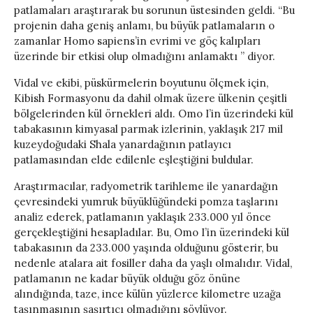
patlamaları araştırarak bu sorunun üstesinden geldi. “Bu
projenin daha geniş anlamı, bu büyük patlamaların o
zamanlar Homo sapiens’in evrimi ve göç kalıpları
üzerinde bir etkisi olup olmadığını anlamaktı ” diyor.
Vidal ve ekibi, püskürmelerin boyutunu ölçmek için,
Kibish Formasyonu da dahil olmak üzere ülkenin çeşitli
bölgelerinden kül örnekleri aldı. Omo I’in üzerindeki kül
tabakasının kimyasal parmak izlerinin, yaklaşık 217 mil
kuzeydoğudaki Shala yanardağının patlayıcı
patlamasından elde edilenle eşleştiğini buldular.
Araştırmacılar, radyometrik tarihleme ile yanardağın
çevresindeki yumruk büyüklüğündeki pomza taşlarını
analiz ederek, patlamanın yaklaşık 233.000 yıl önce
gerçekleştiğini hesapladılar. Bu, Omo I’in üzerindeki kül
tabakasının da 233.000 yaşında olduğunu gösterir, bu
nedenle atalara ait fosiller daha da yaşlı olmalıdır. Vidal,
patlamanın ne kadar büyük olduğu göz önüne
alındığında, taze, ince külün yüzlerce kilometre uzağa
taşınmasının şaşırtıcı olmadığını söylüyor.