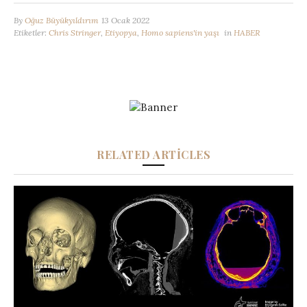
By
Oğuz Büyükyıldırım
13 Ocak 2022
Etiketler:
Chris Stringer
,
Etiyopya
,
Homo sapiens'in yaşı
in
HABER
RELATED ARTICLES