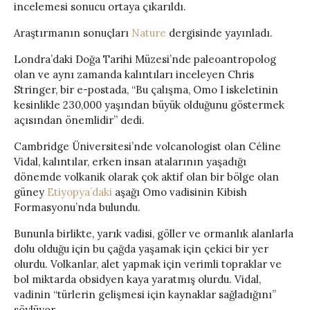
incelemesi sonucu ortaya çıkarıldı.
Araştırmanın sonuçları
Nature
dergisinde yayınladı.
Londra’daki Doğa Tarihi Müzesi’nde paleoantropolog
olan ve aynı zamanda kalıntıları inceleyen Chris
Stringer, bir e-postada, “Bu çalışma, Omo I iskeletinin
kesinlikle 230,000 yaşından büyük olduğunu göstermek
açısından önemlidir” dedi.
Cambridge Üniversitesi’nde volcanologist olan Céline
Vidal, kalıntılar, erken insan atalarının yaşadığı
dönemde volkanik olarak çok aktif olan bir bölge olan
güney
Etiyopya’daki
aşağı Omo vadisinin Kibish
Formasyonu’nda bulundu.
Bununla birlikte, yarık vadisi, göller ve ormanlık alanlarla
dolu olduğu için bu çağda yaşamak için çekici bir yer
olurdu. Volkanlar, alet yapmak için verimli topraklar ve
bol miktarda obsidyen kaya yaratmış olurdu. Vidal,
vadinin “türlerin gelişmesi için kaynaklar sağladığını”
söylüyor.