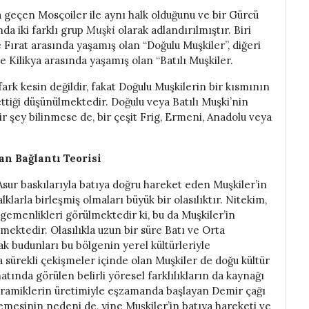
 geçen Mosçoiler ile aynı halk olduğunu ve bir Gürcü
nda iki farklı grup
Muşki
olarak adlandırılmıştır. Biri
e Fırat arasında yaşamış olan “Doğulu Muşkiler”, diğeri
e Kilikya arasında yaşamış olan “Batılı Muşkiler.
fark kesin değildir, fakat Doğulu Muşkilerin bir kısmının
ettiği düşünülmektedir. Doğulu veya Batılı Muşki’nin
r şey bilinmese de, bir çeşit Frig, Ermeni, Anadolu veya
lan
Bağlantı Teorisi
Asur baskılarıyla batıya doğru hareket eden Muşkiler’in
larla birleşmiş olmaları büyük bir olasılıktır. Nitekim,
egemenlikleri görülmektedir ki, bu da Muşkiler’in
mektedir. Olasılıkla uzun bir süre Batı ve Orta
ak budunları bu bölgenin yerel kültürleriyle
la sürekli çekişmeler içinde olan Muşkiler de doğu kültür
atında görülen belirli yöresel farklılıkların da kaynağı
seramiklerin üretimiyle eşzamanda başlayan Demir çağı
mesinin nedeni de, yine Muşkiler’in batıya hareketi ve