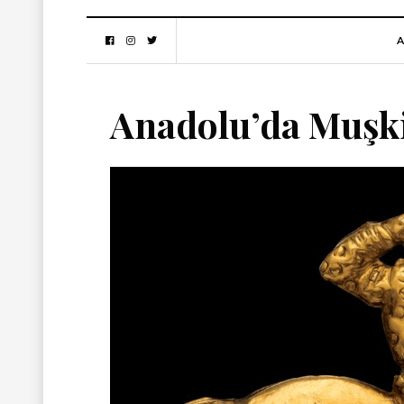
A
Anadolu’da Muşki