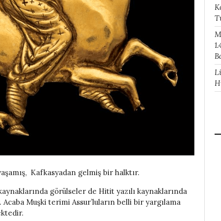
K
T
M
1.
B
L
H
aşamış, Kafkasyadan gelmiş bir halktır.
kaynaklarında görülseler de Hitit yazılı kaynaklarında
r. Acaba Muşki terimi Assur’luların belli bir yargılama
ktedir.