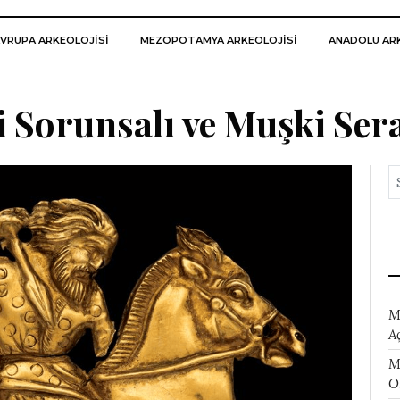
VRUPA ARKEOLOJISI
MEZOPOTAMYA ARKEOLOJISI
ANADOLU ARK
 Sorunsalı ve Muşki Ser
M
A
M
O