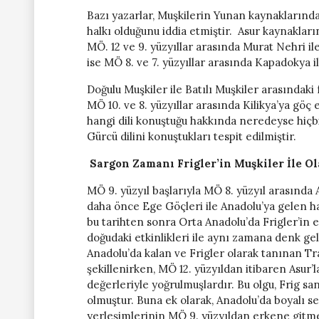
Bazı yazarlar, Muşkilerin Yunan kaynaklarında
halkı olduğunu iddia etmiştir. Asur kaynakları
MÖ. 12 ve 9. yüzyıllar arasında Murat Nehri il
ise MÖ 8. ve 7. yüzyıllar arasında Kapadokya il
Doğulu Muşkiler ile Batılı Muşkiler arasındaki 
MÖ 10. ve 8. yüzyıllar arasında Kilikya’ya göç 
hangi dili konuştuğu hakkında neredeyse hiçbi
Gürcü dilini konuştukları tespit edilmiştir.
Sargon
Zamanı
Frigler’in
Muşkiler
İle O
MÖ 9. yüzyıl başlarıyla MÖ 8. yüzyıl arasında 
daha önce Ege Göçleri ile Anadolu’ya gelen halk
bu tarihten sonra Orta Anadolu’da Frigler’in 
doğudaki etkinlikleri ile aynı zamana denk gel
Anadolu’da kalan ve Frigler olarak tanınan Tr
şekillenirken, MÖ 12. yüzyıldan itibaren Asur’
değerleriyle yoğrulmuşlardır. Bu olgu, Frig san
olmuştur. Buna ek olarak, Anadolu’da boyalı 
yerleşimlerinin MÖ 9. yüzyıldan erkene gitme