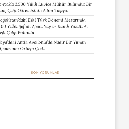
onya’da 3.500 Yıllık Luvice Mühür Bulundu: Bir
unç Çağı Görevlisinin Adını Taşıyor
oğolistan’daki Eski Türk Dönemi Mezarında
400 Yıllık Şeftali Ağacı Yay ve Runik Yazıtlı At
aşlı Çalgı Bulundu
ibya’daki Antik Apollonia’da Nadir Bir Yunan
ipodromu Ortaya Çıktı
SON YORUMLAR