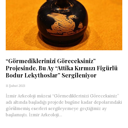
“Görmediklerinizi Göreceksiniz”
Projesinde, Bu Ay “Attika Kırmızı Figürlü
Bodur Lekythoslar” Sergileniyor
11 Şubat 2021
İzmir Arkeoloji müzesi “Görmediklerinizi Göreceksiniz”
adı altında başladığı projede bugüne kadar depolarındaki
görülmemiş eserleri sergileyemeye geçtiğimiz ay
başlamıştı. İzmir Arkeoloji...