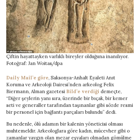
Çiftin hayattayken varlıklı bireyler olduğuna inanılıyor.
Fotoğraf: Jan Woitas/dpa
Daily Mail’e göre
, Saksonya-Anhalt Eyaleti Anıt
Koruma ve Arkeoloji Dairesi’nden arkeolog Felix
Biermann, Alman gazetesi
Bild’e verdiği
demeçte,
“Diğer şeylerin yanı sıra, üzerinde bir bıçak, bir kemer
seti ve generaller tarafından taşınanlar gibi sözde resmi
bir personel için bağlantı parçaları bulundu” dedi.
Bu nedenle, ölü adamın bir kalenin yöneticisi olması
muhtemeldir. Arkeologlara göre kadın, mücevher gibi o
zamanlar yaygın olan mezar eşyaları olmadan gömülme