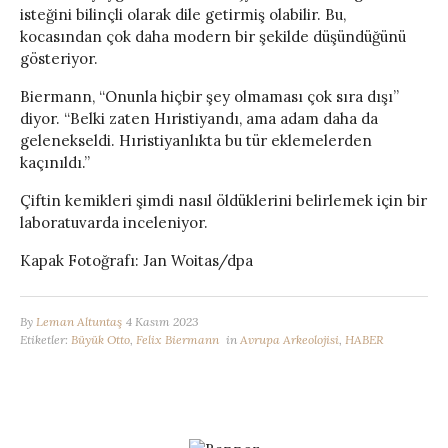
isteğini bilinçli olarak dile getirmiş olabilir. Bu,
kocasından çok daha modern bir şekilde düşündüğünü
gösteriyor.
Biermann, “Onunla hiçbir şey olmaması çok sıra dışı”
diyor. “Belki zaten Hıristiyandı, ama adam daha da
gelenekseldi. Hıristiyanlıkta bu tür eklemelerden
kaçınıldı.”
Çiftin kemikleri şimdi nasıl öldüklerini belirlemek için bir
laboratuvarda inceleniyor.
Kapak Fotoğrafı: Jan Woitas/dpa
By
Leman Altuntaş
4 Kasım 2023
Etiketler:
Büyük Otto
,
Felix Biermann
in
Avrupa Arkeolojisi
,
HABER