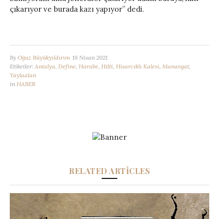
çıkarıyor ve burada kazı yapıyor” dedi.
By
Oğuz Büyükyıldırım
19 Nisan 2021
Etiketler:
Antalya
,
Define
,
Harabe
,
Hilti
,
Hisarcıklı Kalesi
,
Manavgat
,
Yaylaalan
in
HABER
RELATED ARTICLES