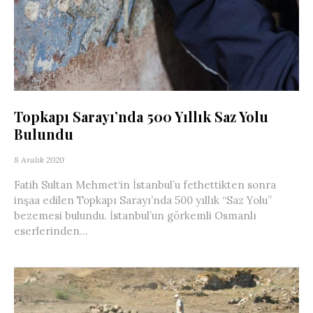
Topkapı Sarayı’nda 500 Yıllık Saz Yolu
Bulundu
8 Aralık 2020
Fatih Sultan Mehmet‘in İstanbul’u fethettikten sonra
inşaa edilen Topkapı Sarayı’nda 500 yıllık “Saz Yolu”
bezemesi bulundu. İstanbul’un görkemli Osmanlı
eserlerinden...