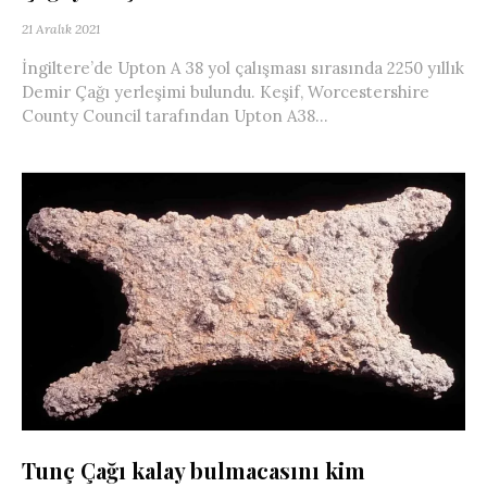
21 Aralık 2021
İngiltere’de Upton A 38 yol çalışması sırasında 2250 yıllık
Demir Çağı yerleşimi bulundu. Keşif, Worcestershire
County Council tarafından Upton A38...
Tunç Çağı kalay bulmacasını kim