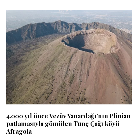
4.000 yıl önce Vezüv Yanardağı’nın Plinian
patlamasıyla gömülen Tunç Çağı köyü
Afragola