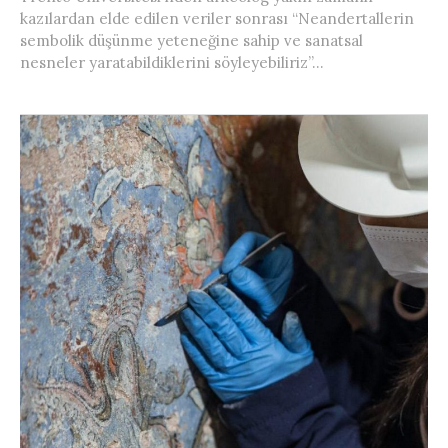
kazılardan elde edilen veriler sonrası “Neandertallerin
sembolik düşünme yeteneğine sahip ve sanatsal
nesneler yaratabildiklerini söyleyebiliriz”...