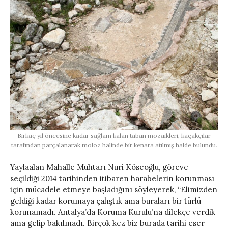
Birkaç yıl öncesine kadar sağlam kalan taban mozaikleri, kaçakçılar
tarafından parçalanarak moloz halinde bir kenara atılmış halde bulundu.
Yaylaalan Mahalle Muhtarı Nuri Köseoğlu, göreve
seçildiği 2014 tarihinden itibaren harabelerin korunması
için mücadele etmeye başladığını söyleyerek, “Elimizden
geldiği kadar korumaya çalıştık ama buraları bir türlü
korunamadı. Antalya’da Koruma Kurulu’na dilekçe verdik
ama gelip bakılmadı. Birçok kez biz burada tarihi eser