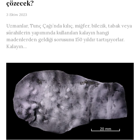
çözecek?
3 Ekim 2023
Uzmanlar, Tunç Çağı’nda kılıç, miğfer, bilezik, tabak veya
sürahilerin yapımında kullanılan kalayın hangi
madenlerden geldiği sorusunu 150 yıldır tartışıyorlar.
Kalayın...