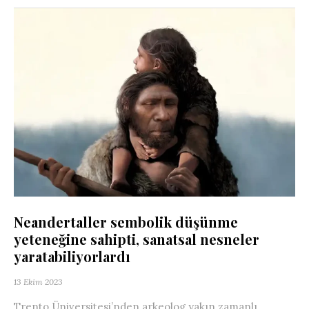
Neandertaller sembolik düşünme
yeteneğine sahipti, sanatsal nesneler
yaratabiliyorlardı
13 Ekim 2023
Trento Üniversitesi’nden arkeolog yakın zamanlı