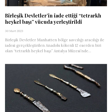
Birleşik Devletler’in iade ettiği “tetrarkh
heykel başı” vücuda yerleştirildi
30 Mart 2023
Birleşik Devletler Manhatten bölge savcılığı aracılığı ile
iadesi gerçekleştirilen Anadolu kökenli 12 eserden biri
olan “tetrarkh heykel başı” Antalya Müzesi’nde...