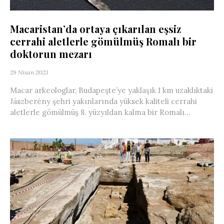
Macaristan’da ortaya çıkarılan eşsiz
cerrahi aletlerle gömülmüş Romalı bir
doktorun mezarı
29 Nisan 2023
Macar arkeologlar, Budapeşte’ye yaklaşık 1 km uzaklıktaki
Jászberény şehri yakınlarında yüksek kaliteli cerrahi
aletlerle gömülmüş 8. yüzyıldan kalma bir Romalı...