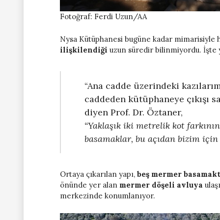
Fotoğraf: Ferdi Uzun/AA
Nysa Kütüphanesi bugüne kadar mimarisiyle h
ilişkilendiği
uzun süredir bilinmiyordu. İşte 
“Ana cadde üzerindeki kazıları
caddeden kütüphaneye çıkışı sa
diyen Prof. Dr. Öztaner,
“Yaklaşık iki metrelik kot farkını
basamaklar, bu açıdan bizim için 
Ortaya çıkarılan yapı,
beş mermer basamak
önünde yer alan
mermer döşeli avluya
ulaş
merkezinde konumlanıyor.