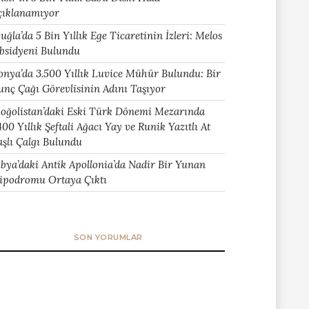
çıklanamıyor
uğla’da 5 Bin Yıllık Ege Ticaretinin İzleri: Melos
bsidyeni Bulundu
onya’da 3.500 Yıllık Luvice Mühür Bulundu: Bir
unç Çağı Görevlisinin Adını Taşıyor
oğolistan’daki Eski Türk Dönemi Mezarında
400 Yıllık Şeftali Ağacı Yay ve Runik Yazıtlı At
aşlı Çalgı Bulundu
ibya’daki Antik Apollonia’da Nadir Bir Yunan
ipodromu Ortaya Çıktı
SON YORUMLAR