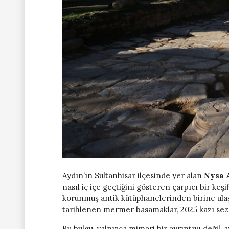
Aydın’ın Sultanhisar ilçesinde yer alan
Nysa 
nasıl iç içe geçtiğini gösteren çarpıcı bir ke
korunmuş antik kütüphanelerinden birine ula
tarihlenen mermer basamaklar, 2025 kazı sezo
Bu bulgu, yalnızca mimari bir ayrıntıyı değil,