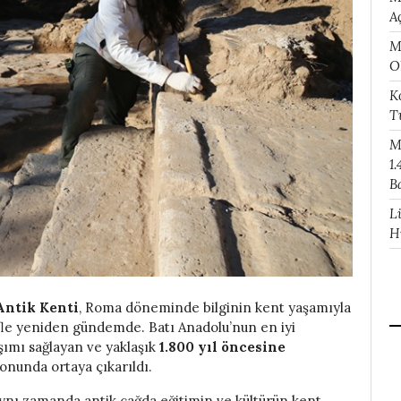
A
M
O
K
T
M
1.
B
L
H
Antik Kenti
, Roma döneminde bilginin kent yaşamıyla
şifle yeniden gündemde. Batı Anadolu’nun en iyi
şımı sağlayan ve yaklaşık
1.800 yıl öncesine
nunda ortaya çıkarıldı.
 aynı zamanda antik çağda eğitimin ve kültürün kent