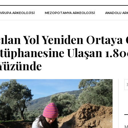
VRUPA ARKEOLOJISI
MEZOPOTAMYA ARKEOLOJISI
ANADOLU ARK
ılan Yol Yeniden Ortaya 
phanesine Ulaşan 1.800
Yüzünde
M