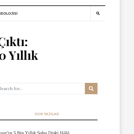
EOLOJİSİ
Çıktı:
 Yıllık
SON YAZILAR
ısır’ın 5 Bin Yıllık Sabu Diski Hâlâ