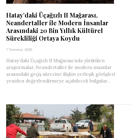
Hatay’daki Üçağızlı II Mağarası,
Neandertaller ile Modern İnsanlar
Arasındaki 20 Bin Yıllık Kültürel
Sürekliliği Ortaya Koydu
7 Temmuz 2026
Hatay’daki Üçağızlı II Mağarası’nda yürütülen
araştırmalar, Neandertaller ile modern insanlar
arasındaki geçiş sürecine ilişkin yerleşik görüşleri
yeniden değerlendirmeye açabilecek bulgular...