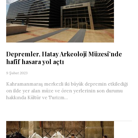
Depremler, Hatay Arkeoloji Müzesi’nde
hafif hasara yol açtı
9 Şubat 2023
Kahramanmaraş merkezli iki büyük depremin etkilediği
on ilde yer alan müze ve ören yerlerinin son durumu
hakkında Kültür ve Turizm...