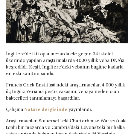
İngiltere’de iki toplu mezarda ele geçen 34 iskelet
üzerinde yapılan araştırmalarda 4000 yıllık veba DNA’sı
keşfedildi. Keşif, İngiltere’deki vebanın bugüne kadarki
en eski kanıtını sundu.
Francis Crick Enstitüsü’ndeki araştırmacılar, 4.000 yıllık
üç İngiliz Yersinia pestis vakasını, vebaya neden olan
bakterileri tanımlamayı başardılar.
Çalışma
Nature dergisinde
yayınlandı.
Araştırmacılar, Somerset’teki Charterhouse Warren’daki
toplu bir mezarda ve Cumbria’daki Levens’teki bir halka
cairn anıtında bulunan insan dişlerinde iki Yersinia