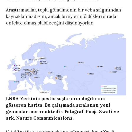
Araştırmacılar, toplu gömülmenin bir veba salgınından
kaynaklanmadığını, ancak bireylerin öldükleri sırada
enfekte olmuş olabileceğini düşünüyorlar.
LNBA Yersinia pestis suşlarının dağılımını
gösteren harita. Bu çalışmada sıralanan yeni
genomlar mor renktedir. Fotoğraf: Pooja Swali ve
ark. Nature Communications.
Crick’teki ilk yazar ve doktora öğrencisi Pooja Swali,