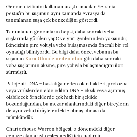
Genom dizilimini kullanan araştırmacılar, Yersinia
pestis’in bu suşunun aynı zamanda Avrasya’da
tanımlanan suşa çok benzediğini gösterdi.
Tanımlanan genomların hepsi, daha sonraki veba
suşlarında görülen yapC ve ymt genlerinden yoksundu;
ikincisinin pire yoluyla veba bulaşmasında önemli bir rol
oynadığı biliniyordu. Bu bilgi daha önce, vebanın bu
suşunun
Kara Ölüm’e neden olan
gibi daha sonraki
veba suşlarının aksine, pire yoluyla bulaşmadığını ileri
sürmüştü.
Patojenik DNA – hastalığa neden olan bakteri, protozoa
veya virüslerden elde edilen DNA – eksik veya aşınmış
olabilecek örneklerde çok hızlı bir şekilde
bozunduğundan, bu mezar alanlarındaki diğer bireylerin
de aynı veba türüyle enfekte olmuş olması da
mümkündür.
Charterhouse Warren bölgesi, o dönemdeki diğer
cenaze alanlarıyla eşleşmediği için nadirdir.