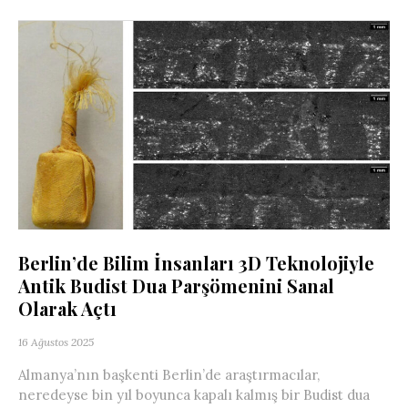
Berlin’de Bilim İnsanları 3D Teknolojiyle
Antik Budist Dua Parşömenini Sanal
Olarak Açtı
16 Ağustos 2025
Almanya’nın başkenti Berlin’de araştırmacılar,
neredeyse bin yıl boyunca kapalı kalmış bir Budist dua