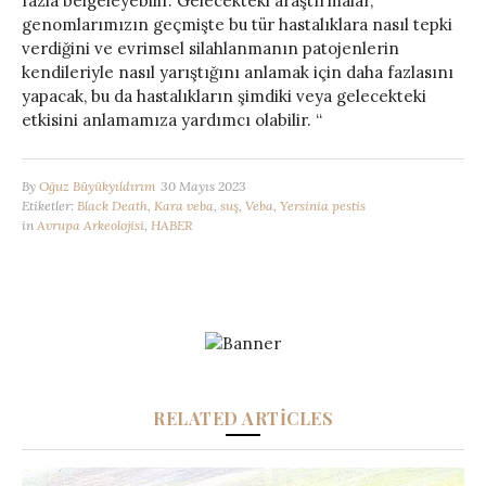
fazla belgeleyebilir. Gelecekteki araştırmalar,
genomlarımızın geçmişte bu tür hastalıklara nasıl tepki
verdiğini ve evrimsel silahlanmanın patojenlerin
kendileriyle nasıl yarıştığını anlamak için daha fazlasını
yapacak, bu da hastalıkların şimdiki veya gelecekteki
etkisini anlamamıza yardımcı olabilir. “
By
Oğuz Büyükyıldırım
30 Mayıs 2023
Etiketler:
Black Death
,
Kara veba
,
suş
,
Veba
,
Yersinia pestis
in
Avrupa Arkeolojisi
,
HABER
RELATED ARTICLES