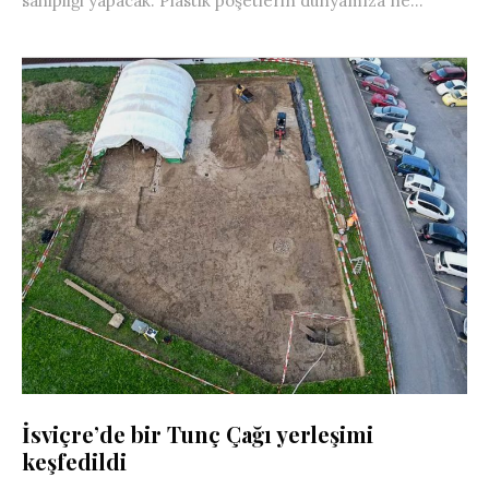
sahipliği yapacak. Plastik poşetlerin dünyamıza ne...
İsviçre’de bir Tunç Çağı yerleşimi
keşfedildi