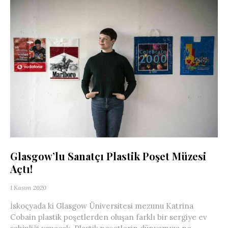
Glasgow’lu Sanatçı Plastik Poşet Müzesi
Açtı!
1 Kasım 2020
İskoçyada ki Glasgow Üniversitesi mezunu Katrina
Cobain plastik poşetlerden oluşan farklı bir sergiye ev