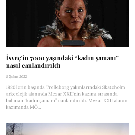
İsveç’in 7000 yaşındaki “kadın şamanı”
nasıl canlandırıldı
8 Şubat 2022
1980’lerin başında Trelleborg yakınlarındaki Skateholm
arkeolojik alanında Mezar XXII’nin kazımı sırasında
bulunan “kadın şamanı” canlandırıldı. Mezar XXII alanın
kazımında MÖ...