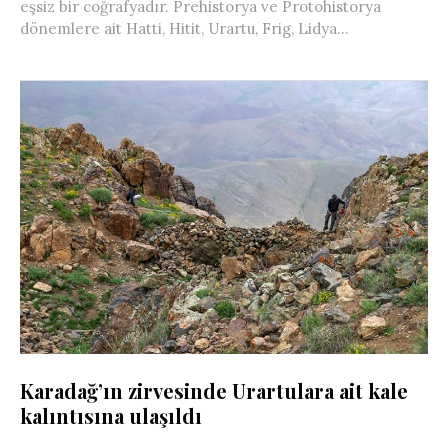
eşsiz bir coğrafyadır. Prehistorya ve Protohistorya
dönemlere ait Hatti, Hitit, Urartu, Frig, Lidya...
Karadağ’ın zirvesinde Urartulara ait kale
kalıntısına ulaşıldı