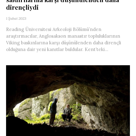
dirençliydi
1 Şubat 2023
Reading Üniversitesi Arkeoloji Bölümü’nden
araştırmacılar, Anglosakson manastır topluluklarının
Viking baskınlarına karşı düşünülenden daha dirençli
olduğuna dair yeni kanıtlar buldular. Kent’teki...