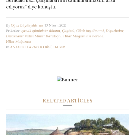
Buradaki kazı çalışmalarının tamamlanmasını arzu
ediyoruz” diye konuştu.
By
Oğuz Büyükyıldırım
13 Nisan 2021
Etiketler:
çanak çömleksiz dönem
,
Çayönü
,
Cilalı taş dönemi
,
Diyarbakır
,
Diyarbakır Valisi Münir Karaloğlu
,
Hilar Mağaraları nerede
,
Hilar Mağarası
in
ANADOLU ARKEOLOJİSİ
,
HABER
RELATED ARTICLES