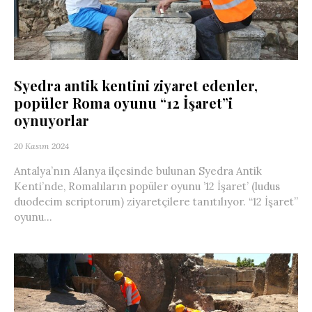
Syedra antik kentini ziyaret edenler,
popüler Roma oyunu “12 İşaret”i
oynuyorlar
20 Kasım 2024
Antalya’nın Alanya ilçesinde bulunan Syedra Antik
Kenti’nde, Romalıların popüler oyunu ’12 İşaret’ (ludus
duodecim scriptorum) ziyaretçilere tanıtılıyor. “12 İşaret”
oyunu...