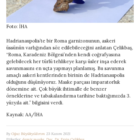
Foto: İHA
Hadrianaupolis’te bir Roma garnizonunun, askeri
üssünün varlığından söz edilebileceğini anlatan Çelikbaş,
“Roma, Karadeniz Bölgesi’nden kendi coğrafyasına
gelebilecek her türlü tehlikeye karşı üsler inşa ederek
savunmasını en uçta yapmayı planlamış. Bu savunma
amaçlı askeri kentlerinden birinin de Hadrianaupolis
olduğunu düşünüyoruz. Maske parçası imparatorluk
dönemine ait. Çok büyük ihtimalle de benzer
örneklerine ve tabakalandırma tarihine baktığımızda 3.
yüzyıla ait.” bilgisini verdi.
Kaynak: AA/İHA
By
Oğuz Büyükyıldırım
23 Kasım 2021
Etiketler:
demir maske
,
Doç. Dr. Ersin Çelikbaş
,