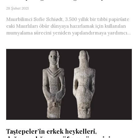
28 Şubat 2021
Mısırbilimci Sofie Schiødt, 3.500 yıllık bir tıbbi papirüste
eski Mısırlıları öbür dünyaya hazırlamak için kullanılan
mumyalama sürecini yeniden yapılandırmaya yardımcı...
Taştepeler’in erkek heykelleri,