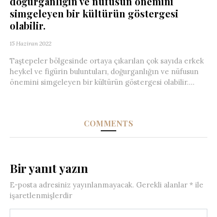
doğurganlığın ve nüfusun önemini
simgeleyen bir kültürün göstergesi
olabilir.
15 Haziran 2022
Taştepeler bölgesinde ortaya çıkarılan çok sayıda erkek
heykel ve figürin buluntuları, doğurganlığın ve nüfusun
önemini simgeleyen bir kültürün göstergesi olabilir....
COMMENTS
Bir yanıt yazın
E-posta adresiniz yayınlanmayacak.
Gerekli alanlar
*
ile
işaretlenmişlerdir