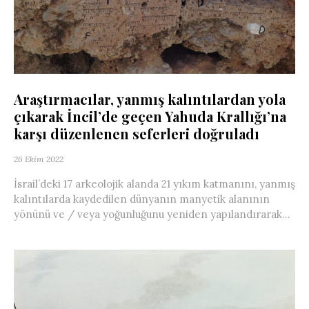
Araştırmacılar, yanmış kalıntılardan yola
çıkarak İncil’de geçen Yahuda Krallığı’na
karşı düzenlenen seferleri doğruladı
26 Ekim 2022
İsrail’deki 17 arkeolojik alanda 21 yıkım katmanını, yanmış
kalıntılarda kaydedilen dünyanın manyetik alanının
yönünü ve / veya yoğunluğunu yeniden yapılandırarak...