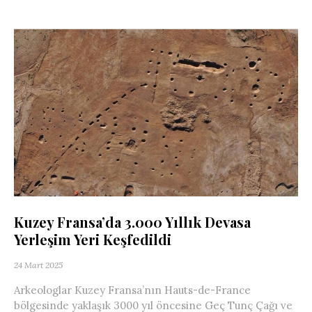
Kuzey Fransa’da 3.000 Yıllık Devasa
Yerleşim Yeri Keşfedildi
24 Mart 2025
Arkeologlar Kuzey Fransa’nın Hauts-de-France
bölgesinde yaklaşık 3000 yıl öncesine Geç Tunç Çağı ve