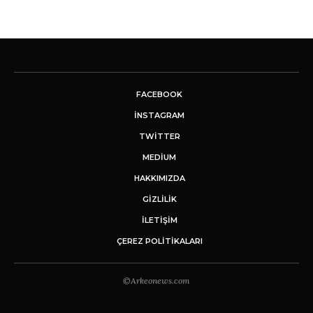
FACEBOOK
INSTAGRAM
TWITTER
MEDIUM
HAKKIMIZDA
GİZLİLİK
İLETIŞIM
ÇEREZ POLITIKALARI
©Arkeonews.com