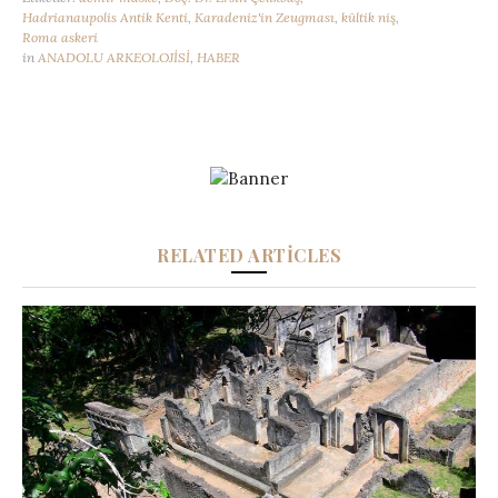
Hadrianaupolis Antik Kenti
,
Karadeniz'in Zeugması
,
kültik niş
,
Roma askeri
in
ANADOLU ARKEOLOJİSİ
,
HABER
RELATED ARTICLES