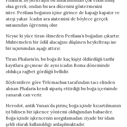
Phalaris, heykeltraşın bu anlatımından çok etkilenmiş
olsa gerek, ondan bu ses düzenini göstermesini
ister. Perilaus boğanın içine girince de kapağı kapatır ve
ateşi yakar. İcadın ses sistemini de böylece gerçek
ustasından öğrenmiş olur.
Neyse ki yüce tiran ölmeden Perilaus’u boğadan çıkartır.
Muhtemelen bir ödül alacağını düşünen heykeltraşı ise
bir uçurumdan aşağı attırır.
Tiran Phalaris’in, bu boğa ile kaç kişiyi öldürdüğü tarihi
kayıtlara geçmese de aynı icadın Roma döneminde
oldukça rağbet gördüğü bellidir.
Söylentilere göre Telemachus tarafından tacı elinden
alınan Phalaris kendi sipariş ettirdiği bu boğa içerisinde
yanarak can verir.
Herodot, antik Yunan’da pirinç boğa içinde kızartılmanın
iyi bilinen bir işkence yöntemi olduğundan bahseder.
Boğa içinde işkencenin sorgulamadan ziyade bir idam
şekli olarak kullanıldığı anlaşılmaktadır.