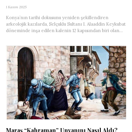
1 Kasım 2025
Konya’nın tarihi dokusunu yeniden şekillendiren
arkeolojik kazılarda, Selçuklu Sultanı I. Alaaddin Keykubat
döneminde inşa edilen kalenin 12 kapısından biri olan...
Maraş “Kahraman” Unvanını Nasıl Aldı?