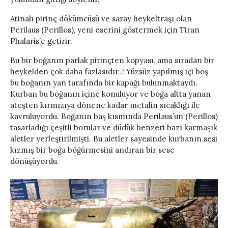
Atinalı pirinç dökümcüsü ve saray heykeltraşı olan
Perilaus (Perillos), yeni eserini göstermek için Tiran
Phalaris’e getirir.
Bu bir boğanın parlak pirinçten kopyası, ama sıradan bir
heykelden çok daha fazlasıdır..! Yüzsüz yapılmış içi boş
bu boğanın yan tarafında bir kapağı bulunmaktaydı.
Kurban bu boğanın içine konuluyor ve boğa altta yanan
ateşten kırmızıya dönene kadar metalin sıcaklığı ile
kavruluyordu. Boğanın baş kısmında Perilaus’un (Perillos)
tasarladığı çeşitli borular ve düdük benzeri bazı karmaşık
aletler yerleştirilmişti. Bu aletler sayesinde kurbanın sesi
kızmış bir boğa böğürmesini andıran bir sese
dönüşüyordu.