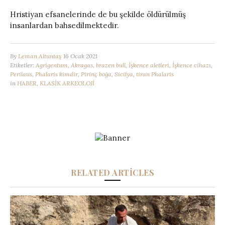
Hristiyan efsanelerinde de bu şekilde öldürülmüş
insanlardan bahsedilmektedir.
By
Leman Altuntaş
16 Ocak 2021
Etiketler:
Agrigentum
,
Akragas
,
brazen bull
,
İşkence aletleri
,
İşkence cihazı
,
Perilaus
,
Phalaris kimdir
,
Pirinç boğa
,
Sicilya
,
tiran Phalaris
in
HABER
,
KLASİK ARKEOLOJİ
RELATED ARTICLES