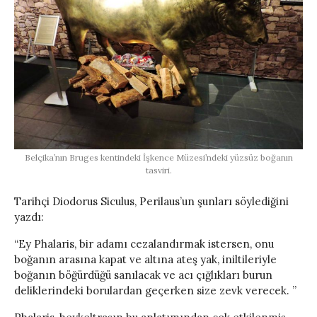
Belçika’nın Bruges kentindeki İşkence Müzesi’ndeki yüzsüz boğanın
tasviri.
Tarihçi Diodorus Siculus, Perilaus’un şunları söylediğini
yazdı:
“Ey Phalaris, bir adamı cezalandırmak istersen, onu
boğanın arasına kapat ve altına ateş yak, iniltileriyle
boğanın böğürdüğü sanılacak ve acı çığlıkları burun
deliklerindeki borulardan geçerken size zevk verecek. ”