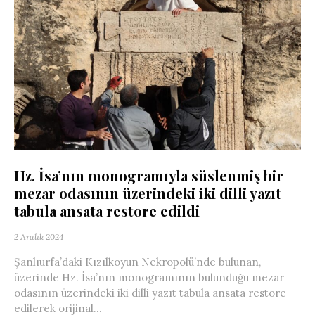
Hz. İsa’nın monogramıyla süslenmiş bir
mezar odasının üzerindeki iki dilli yazıt
tabula ansata restore edildi
2 Aralık 2024
Şanlıurfa’daki Kızılkoyun Nekropolü’nde bulunan,
üzerinde Hz. İsa’nın monogramının bulunduğu mezar
odasının üzerindeki iki dilli yazıt tabula ansata restore
edilerek orijinal...