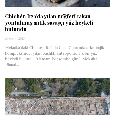
Chichén Itzá’da yılan miğferi takan
yontulmuş antik savaşçı yüz heykeli
bulundu
14 Kasım 2023
Meksika’daki Chichén Itzá’da Casa Colorada arkeolojik
kompleksinde, yılan başlıklı antropomorfik bir yüz
heykeli bulundu. 9 Kasım Perşembe günü, Meksika
Ulusal...