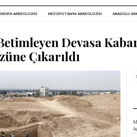
VRUPA ARKEOLOJISI
MEZOPOTAMYA ARKEOLOJISI
ANADOLU ARK
 Betimleyen Devasa Kaba
züne Çıkarıldı
M
A