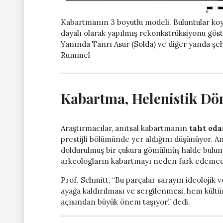
Kabartmanın 3 boyutlu modeli. Buluntular koyu 
dayalı olarak yapılmış rekonkstrüksiyonu göste
Yanında Tanrı Asur (Solda) ve diğer yanda şehr
Rummel
Kabartma, Helenistik D
Araştırmacılar, anıtsal kabartmanın
taht oda
prestijli bölümünde yer aldığını düşünüyor. A
doldurulmuş bir çukura gömülmüş halde bulundu
arkeologların kabartmayı neden fark edemediğ
Prof. Schmitt, “Bu parçalar sarayın ideoloji
ayağa kaldırılması ve sergilenmesi, hem kül
açısından büyük önem taşıyor,” dedi.