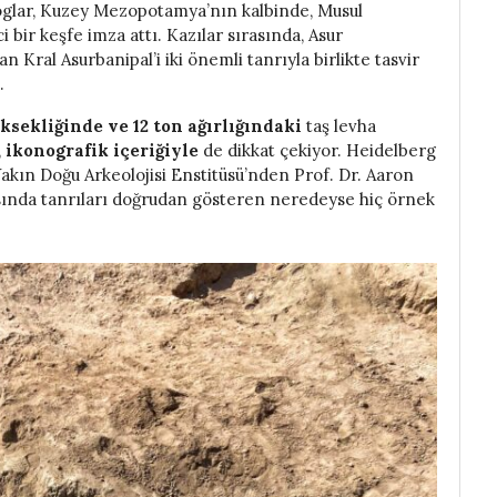
oglar, Kuzey Mezopotamya’nın kalbinde, Musul
 bir keşfe imza attı. Kazılar sırasında, Asur
Kral Asurbanipal’i iki önemli tanrıyla birlikte tasvir
.
ksekliğinde ve 12 ton ağırlığındaki
taş levha
,
ikonografik içeriğiyle
de dikkat çekiyor. Heidelberg
Yakın Doğu Arkeolojisi Enstitüsü’nden Prof. Dr. Aaron
asında tanrıları doğrudan gösteren neredeyse hiç örnek
.