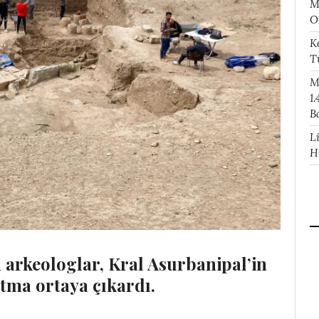
M
O
K
T
M
1.
B
L
H
 arkeologlar, Kral Asurbanipal’in
rtma ortaya çıkardı
.