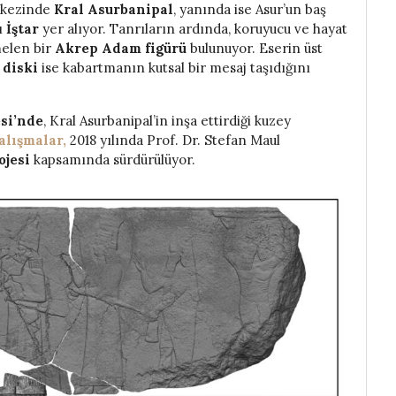
rkezinde
Kral Asurbanipal
, yanında ise Asur’un baş
ı
İştar
yer alıyor. Tanrıların ardında, koruyucu ve hayat
elen bir
Akrep Adam figürü
bulunuyor. Eserin üst
 diski
ise kabartmanın kutsal bir mesaj taşıdığını
si’nde
, Kral Asurbanipal’in inşa ettirdiği kuzey
alışmalar,
2018 yılında Prof. Dr. Stefan Maul
ojesi
kapsamında sürdürülüyor.