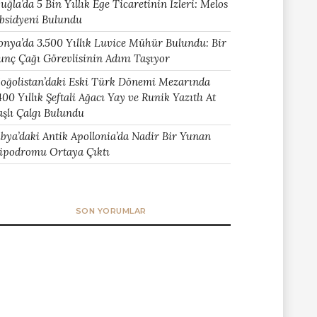
uğla’da 5 Bin Yıllık Ege Ticaretinin İzleri: Melos
bsidyeni Bulundu
onya’da 3.500 Yıllık Luvice Mühür Bulundu: Bir
unç Çağı Görevlisinin Adını Taşıyor
oğolistan’daki Eski Türk Dönemi Mezarında
400 Yıllık Şeftali Ağacı Yay ve Runik Yazıtlı At
aşlı Çalgı Bulundu
ibya’daki Antik Apollonia’da Nadir Bir Yunan
ipodromu Ortaya Çıktı
SON YORUMLAR