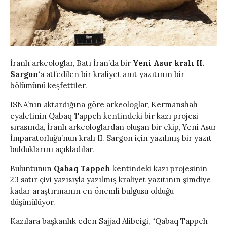
İranlı arkeologlar, Batı İran’da bir
Yeni Asur kralı II.
Sargon
‘a atfedilen bir kraliyet anıt yazıtının bir
bölümünü keşfettiler.
ISNA’nın aktardığına göre arkeologlar, Kermanshah
eyaletinin Qabaq Tappeh kentindeki bir kazı projesi
sırasında, İranlı arkeologlardan oluşan bir ekip, Yeni Asur
İmparatorluğu’nun kralı II. Sargon için yazılmış bir yazıt
bulduklarını açıkladılar.
Buluntunun
Qabaq Tappeh
kentindeki kazı projesinin
23 satır çivi yazısıyla yazılmış kraliyet yazıtının şimdiye
kadar araştırmanın en önemli bulgusu olduğu
düşünülüyor.
Kazılara başkanlık eden Sajjad Alibeigi, “Qabaq Tappeh