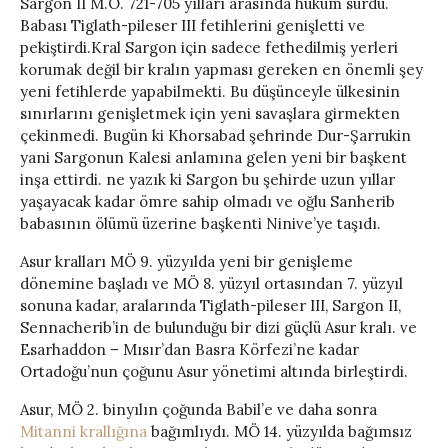
Sargon II M.Ö. 721-705 yılları arasında hüküm sürdü.
Babası Tiglath-pileser III fetihlerini genişletti ve
pekiştirdi.Kral Sargon için sadece fethedilmiş yerleri
korumak değil bir kralın yapması gereken en önemli şey
yeni fetihlerde yapabilmekti. Bu düşünceyle ülkesinin
sınırlarını genişletmek için yeni savaşlara girmekten
çekinmedi. Bugün ki Khorsabad şehrinde Dur-Şarrukin
yani Sargonun Kalesi anlamına gelen yeni bir başkent
inşa ettirdi. ne yazık ki Sargon bu şehirde uzun yıllar
yaşayacak kadar ömre sahip olmadı ve oğlu Sanherib
babasının ölümü üzerine başkenti Ninive’ye taşıdı.
Asur kralları MÖ 9. yüzyılda yeni bir genişleme
dönemine başladı ve MÖ 8. yüzyıl ortasından 7. yüzyıl
sonuna kadar, aralarında Tiglath-pileser III, Sargon II,
Sennacherib’in de bulunduğu bir dizi güçlü Asur kralı. ve
Esarhaddon – Mısır’dan Basra Körfezi’ne kadar
Ortadoğu’nun çoğunu Asur yönetimi altında birleştirdi.
Asur, MÖ 2. binyılın çoğunda Babil’e ve daha sonra
Mitanni krallığına
bağımlıydı. MÖ 14. yüzyılda bağımsız