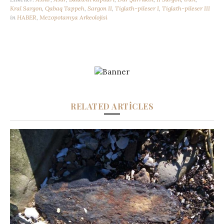
Kral Sargon
,
Qabaq Tappeh
,
Sargon II
,
Tiglath-pileser I
,
Tiglath-pileser III
in
HABER
,
Mezopotamya Arkeolojisi
RELATED ARTICLES