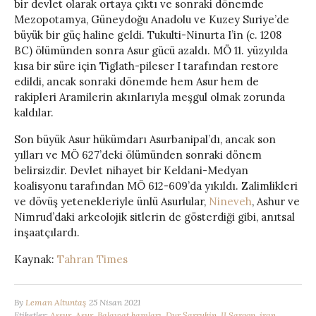
bir devlet olarak ortaya çıktı ve sonraki dönemde
Mezopotamya, Güneydoğu Anadolu ve Kuzey Suriye’de
büyük bir güç haline geldi. Tukulti-Ninurta I’in (c. 1208
BC) ölümünden sonra Asur gücü azaldı. MÖ 11. yüzyılda
kısa bir süre için Tiglath-pileser I tarafından restore
edildi, ancak sonraki dönemde hem Asur hem de
rakipleri Aramilerin akınlarıyla meşgul olmak zorunda
kaldılar.
Son büyük Asur hükümdarı Asurbanipal’dı, ancak son
yılları ve MÖ 627’deki ölümünden sonraki dönem
belirsizdir.
Devlet nihayet bir Keldani-Medyan
koalisyonu tarafından MÖ 612-609’da yıkıldı.
Zalimlikleri
ve dövüş yetenekleriyle ünlü Asurlular,
Nineveh
, Ashur ve
Nimrud’daki arkeolojik sitlerin de gösterdiği gibi, anıtsal
inşaatçılardı.
Kaynak:
Tahran Times
By
Leman Altuntaş
25 Nisan 2021
Etiketler:
Assur
,
Asur
,
Balawat kapıları
,
Dur Şarrukin
,
II Sargon
,
iran
,