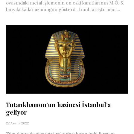
ovasındaki metal işlemenin en eski kanıtlarının M.Ö. 5.
binyıla kadar uzandığını gösterdi. İranlı araştırmacı...
Tutankhamon’un hazinesi İstanbul’a
geliyor
22 Aralık 2022
Tüm dünyada ziyaretçi rekorları kıran ünlü Firavun