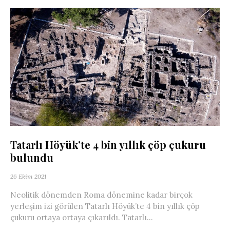
Tatarlı Höyük’te 4 bin yıllık çöp çukuru
bulundu
26 Ekim 2021
Neolitik dönemden Roma dönemine kadar birçok
yerleşim izi görülen Tatarlı Höyük’te 4 bin yıllık çöp
çukuru ortaya ortaya çıkarıldı. Tatarlı...