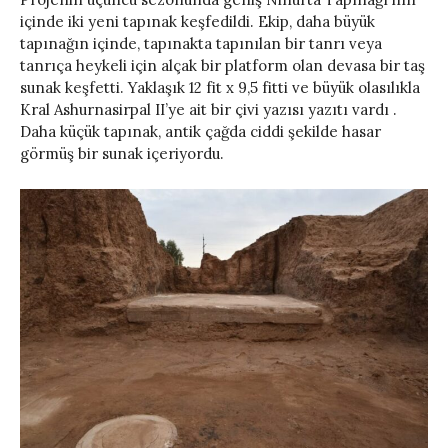
içinde iki yeni tapınak keşfedildi. Ekip, daha büyük
tapınağın içinde, tapınakta tapınılan bir tanrı veya
tanrıça heykeli için alçak bir platform olan devasa bir taş
sunak keşfetti. Yaklaşık 12 fit x 9,5 fitti ve büyük olasılıkla
Kral Ashurnasirpal II’ye ait bir çivi yazısı yazıtı vardı .
Daha küçük tapınak, antik çağda ciddi şekilde hasar
görmüş bir sunak içeriyordu.