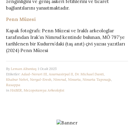
zenginliğini ve geniş askeri fetihlerini ve ticaret
bağlantılarını yansıtmaktadır.
Penn Müzesi
Kapak fotoğrafı: Penn Müzesi ve Iraklı arkeologlar
tarafından Irak’ın Nimrud kentinde bulunan, MÖ 797’ye
tarihlenen bir Kudurru’daki (taş anıt) çivi yazısı yazıtları
(2024) Penn Müzesi
By
Leman Altuntaş
1 Ocak 2025
Etiketler:
Adad-Nerari III
,
Asurnasirpal II
,
Dr. Michael Danti
,
Khabur Nehri
,
Nergal-Eresh
,
Nimrud
,
Ninurta
,
Ninurta Tapınağı
,
Rasappa
in
HABER
,
Mezopotamya Arkeolojisi