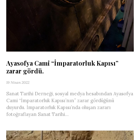
Ayasofya Cami “İmparatorluk Kapısı”
zarar gördü.
19 Nisan 2022
Sanat Tarihi Derneği, sosyal medya hesabından Ayasofya
Cami “İmparatorluk Kapısı’nın” zarar gördüğünü
duyurdu. İmparatorluk Kapısı’nda oluşan zararı
fotoğraflayan Sanat Tarihi...