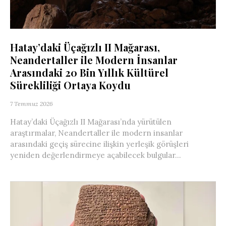
Hatay’daki Üçağızlı II Mağarası,
Neandertaller ile Modern İnsanlar
Arasındaki 20 Bin Yıllık Kültürel
Sürekliliği Ortaya Koydu
7 Temmuz 2026
Hatay’daki Üçağızlı II Mağarası’nda yürütülen
araştırmalar, Neandertaller ile modern insanlar
arasındaki geçiş sürecine ilişkin yerleşik görüşleri
yeniden değerlendirmeye açabilecek bulgular...