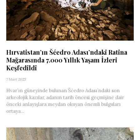
Hırvatistan’ın Šćedro Adası’ndaki Ratina
Mağarasında 7.000 Yıllık Yaşam İzleri
Keşfedildi
7 Mart 2025
Hvar’ın güneyinde bulunan Šćedro Adası’ndaki son
arkeolojik kazılar, adanın tarih öncesi geçmişine dair
önceki anlayışlara meydan okuyan önemli bulguları
ortaya...