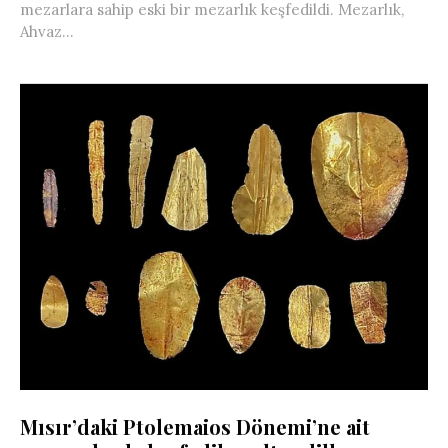
mezarlara sahip eski bir mezarlık keşfedildi. Mezarlık,
Ahvaz...
Mısır’daki Ptolemaios Dönemi’ne ait