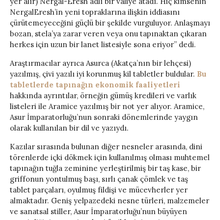
yer alır) Nergal-Eresh adlı bir valiye atadı. Hiç kimsenin
NergalEresh’in yeni topraklarına ilişkin iddiasını
çürütemeyeceğini güçlü bir şekilde vurguluyor. Anlaşmayı
bozan, stela’ya zarar veren veya onu tapınaktan çıkaran
herkes için uzun bir lanet listesiyle sona eriyor” dedi.
Araştırmacılar ayrıca Asurca (Akatça’nın bir lehçesi)
yazılmış, çivi yazılı iyi korunmuş kil tabletler buldular.
Bu
tabletlerde tapınağın ekonomik faaliyetleri
hakkında ayrıntılar, örneğin gümüş kredileri ve varlık
listeleri ile Aramice yazılmış bir not yer alıyor. Aramice,
Asur İmparatorluğu’nun sonraki dönemlerinde yaygın
olarak kullanılan bir dil ve yazıydı.
Kazılar sırasında bulunan diğer nesneler arasında, dini
törenlerde içki dökmek için kullanılmış olması muhtemel
tapınağın tuğla zeminine yerleştirilmiş bir taş kase, bir
griffonun yontulmuş başı, sırlı çanak çömlek ve taş
tablet parçaları, oyulmuş fildişi ve mücevherler yer
almaktadır. Geniş yelpazedeki nesne türleri, malzemeler
ve sanatsal stiller, Asur İmparatorluğu’nun büyüyen