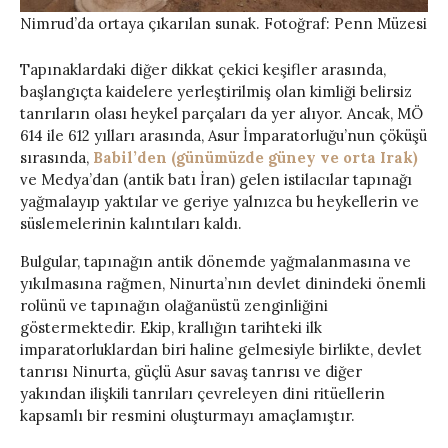
Nimrud’da ortaya çıkarılan sunak. Fotoğraf: Penn Müzesi
Tapınaklardaki diğer dikkat çekici keşifler arasında,
başlangıçta kaidelere yerleştirilmiş olan kimliği belirsiz
tanrıların olası heykel parçaları da yer alıyor. Ancak, MÖ
614 ile 612 yılları arasında, Asur İmparatorluğu’nun çöküşü
sırasında,
Babil’den (günümüzde güney ve orta Irak)
ve Medya’dan (antik batı İran) gelen istilacılar tapınağı
yağmalayıp yaktılar ve geriye yalnızca bu heykellerin ve
süslemelerinin kalıntıları kaldı.
Bulgular, tapınağın antik dönemde yağmalanmasına ve
yıkılmasına rağmen, Ninurta’nın devlet dinindeki önemli
rolünü ve tapınağın olağanüstü zenginliğini
göstermektedir. Ekip, krallığın tarihteki ilk
imparatorluklardan biri haline gelmesiyle birlikte, devlet
tanrısı Ninurta, güçlü Asur savaş tanrısı ve diğer
yakından ilişkili tanrıları çevreleyen dini ritüellerin
kapsamlı bir resmini oluşturmayı amaçlamıştır.