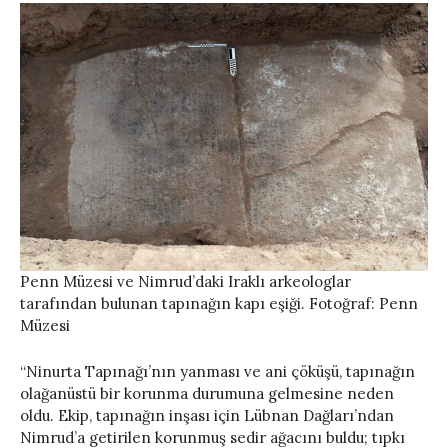
Penn Müzesi ve Nimrud’daki Iraklı arkeologlar
tarafından bulunan tapınağın kapı eşiği. Fotoğraf: Penn
Müzesi
“Ninurta Tapınağı’nın yanması ve ani çöküşü, tapınağın
olağanüstü bir korunma durumuna gelmesine neden
oldu. Ekip, tapınağın inşası için Lübnan Dağları’ndan
Nimrud’a getirilen korunmuş sedir ağacını buldu; tıpkı