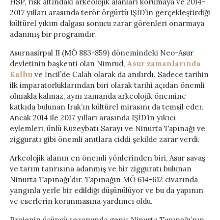
HSP, risk altındaki arkeolojik alanları korumaya ve 2014-
2017 yılları arasında terör örgürtü IŞİD’in gerçekleştirdiği
kültürel yıkım dalgası sonucu zarar görenleri onarmaya
adanmış bir programdır.
Asurnasirpal II (MÖ 883-859) dönemindeki Neo-Asur
devletinin başkenti olan Nimrud,
Asur zamanlarında
Kalhu
ve İncil’de Calah olarak da anılırdı. Sadece tarihin
ilk imparatorluklarından biri olarak tarihi açıdan önemli
olmakla kalmaz, aynı zamanda arkeolojik önemine
katkıda bulunan Irak’ın kültürel mirasını da temsil eder.
Ancak 2014 ile 2017 yılları arasında IŞİD’in yıkıcı
eylemleri, ünlü Kuzeybatı Sarayı ve Ninurta Tapınağı ve
zigguratı gibi önemli anıtlara ciddi şekilde zarar verdi.
Arkeolojik alanın en önemli yönlerinden biri, Asur savaş
ve tarım tanrısına adanmış ve bir zigguratı bulunan
Ninurta Tapınağı’dır. Tapınağın MÖ 614-612 civarında
yangınla yerle bir edildiği düşünülüyor ve bu da yapının
ve eserlerin korunmasına yardımcı oldu.
Projenin üçüncü sezonunda geniş Ninurta Tapınağı’nın