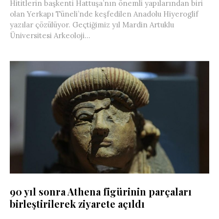
Hititlerin başkenti Hattuşa’nın önemli yapılarından biri
olan Yerkapı Tüneli’nde keşfedilen Anadolu Hiyeroglif
yazılar çözülüyor. Geçtiğimiz yıl Mardin Artuklu
Üniversitesi Arkeoloji...
90 yıl sonra Athena figürinin parçaları
birleştirilerek ziyarete açıldı