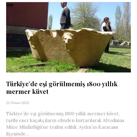
Türkiye’de eşi görülmemiş 1800 yıllık
mermer küvet
22 Nisan 2022
Türkiye’de eşi görülmemiş 1800 yıllık mermer küvet,
tarihi eser kaçakçıların elinden kurtarılarak Afrodisias
Müze Müdürlüğü’ne teslim edildi. Aydın’ın Karacasu
ilçesinde...