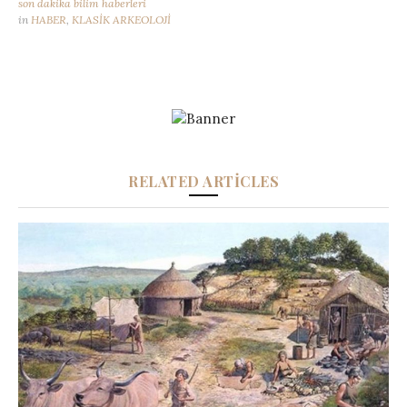
son dakika bilim haberleri
in
HABER
,
KLASİK ARKEOLOJİ
RELATED ARTICLES