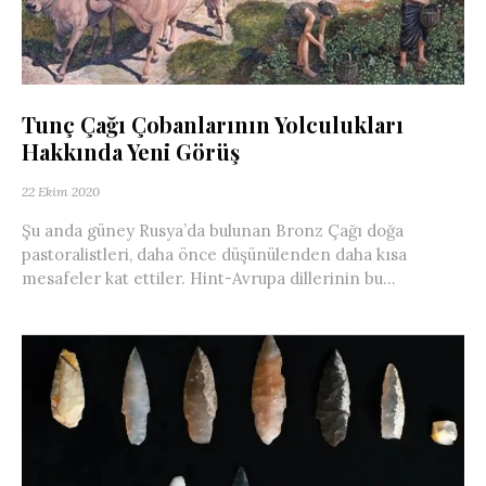
Tunç Çağı Çobanlarının Yolculukları
Hakkında Yeni Görüş
22 Ekim 2020
Şu anda güney Rusya’da bulunan Bronz Çağı doğa
pastoralistleri, daha önce düşünülenden daha kısa
mesafeler kat ettiler. Hint-Avrupa dillerinin bu...