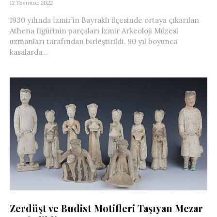
12 Temmuz 2022
1930 yılında İzmir’in Bayraklı ilçesinde ortaya çıkarılan
Athena figürinin parçaları İzmir Arkeoloji Müzesi
uzmanları tarafından birleştirildi. 90 yıl boyunca
kasalarda...
Zerdüşt ve Budist Motifleri Taşıyan Mezar