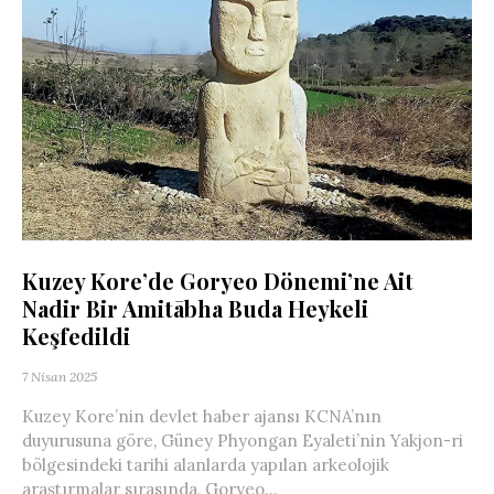
Kuzey Kore’de Goryeo Dönemi’ne Ait
Nadir Bir Amitābha Buda Heykeli
Keşfedildi
7 Nisan 2025
Kuzey Kore’nin devlet haber ajansı KCNA’nın
duyurusuna göre, Güney Phyongan Eyaleti’nin Yakjon-ri
bölgesindeki tarihi alanlarda yapılan arkeolojik
araştırmalar sırasında, Goryeo...