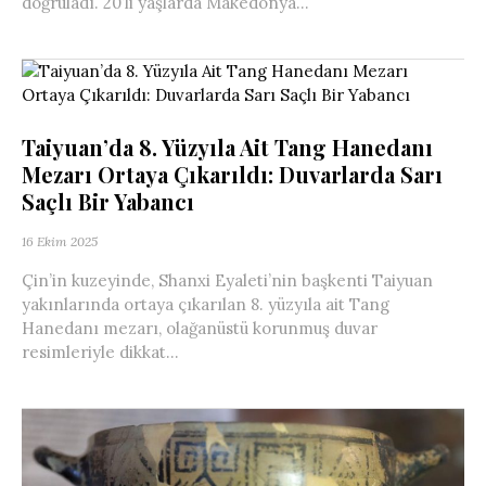
doğruladı. 20’li yaşlarda Makedonya...
Taiyuan’da 8. Yüzyıla Ait Tang Hanedanı
Mezarı Ortaya Çıkarıldı: Duvarlarda Sarı
Saçlı Bir Yabancı
16 Ekim 2025
Çin’in kuzeyinde, Shanxi Eyaleti’nin başkenti Taiyuan
yakınlarında ortaya çıkarılan 8. yüzyıla ait Tang
Hanedanı mezarı, olağanüstü korunmuş duvar
resimleriyle dikkat...