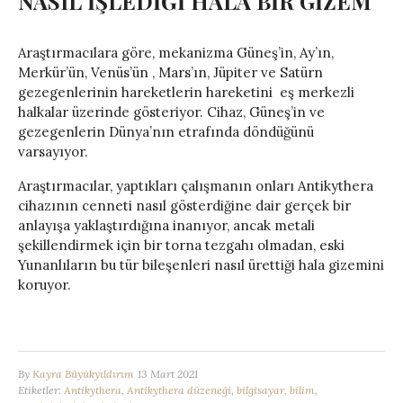
NASIL İŞLEDİĞİ HALA BİR GİZEM
Araştırmacılara göre, mekanizma Güneş’in, Ay’ın,
Merkür’ün, Venüs’ün , Mars’ın, Jüpiter ve Satürn
gezegenlerinin hareketlerin hareketini eş merkezli
halkalar üzerinde gösteriyor. Cihaz, Güneş’in ve
gezegenlerin Dünya’nın etrafında döndüğünü
varsayıyor.
Araştırmacılar, yaptıkları çalışmanın onları Antikythera
cihazının cenneti nasıl gösterdiğine dair gerçek bir
anlayışa yaklaştırdığına inanıyor, ancak metali
şekillendirmek için bir torna tezgahı olmadan, eski
Yunanlıların bu tür bileşenleri nasıl ürettiği hala gizemini
koruyor.
By
Kayra Büyükyıldırım
13 Mart 2021
Etiketler:
Antikythera
,
Antikythera düzeneği
,
bilgisayar
,
bilim
,