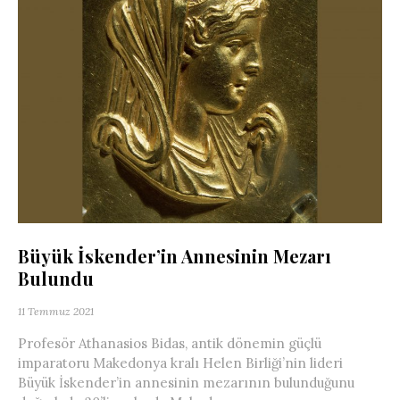
Büyük İskender’in Annesinin Mezarı
Bulundu
11 Temmuz 2021
Profesör Athanasios Bidas, antik dönemin güçlü
imparatoru Makedonya kralı Helen Birliği’nin lideri
Büyük İskender’in annesinin mezarının bulunduğunu