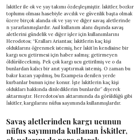
İskitler ile ok ve yay takımı özdeşleşmiştir. İskitler, bozkır
toplumu olması hasebiyle avcılık ve güvenlik başta olmak
üzere birçok alanda ok ve yay ve diğer savaş aletlerinde
n yararlanmışlardır. Asıl kullanım alanı dışında savaş
aletlerini gündelik ve diğer işler için kullanımlarını
Herodotos; “Kralları Ariantas; İskitlerin kaç kişi
olduklarını öğrenmek istemiş, her İskit’in kendisine bir
kargı ucu getirmesi için haber salmış; getirmeyen
öldürülecekmiş. Pek çok kargı ucu getirilmiş ve o da
bunlardan kalıcı bir anıt yaptırmak istemiş. O zaman bu
bakır kazan yapılmış, bu Exampeia denilen yerde
kurbanlar bunun içine konur. İşte İskitlerin kaç kişi
oldukları hakkında dinlediklerim bunlardır” diyerek
aktarmıştır. Heredotos’un aktarımında da görüldüğü gibi
İskitler, kargılarını nüfus sayımında kullanmışlardır.
Savaş aletlerinden kargı ucunun
nüfus sayımında kullanan İskitler,
ok uçlarını da para olarak