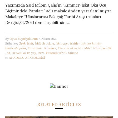
Yazımızda Said Mübin Çalış’ın “Kimmer-İskit Oku Ucu
Biçimindeki Paraları” adlı makalesinden yararlanılmıştır.
Makaleye “Uluslararası Eskiçağ Tarihi Araştırmaları
Dergisi/3/2021 den ulaşabilirsiniz.
By
Oğuz Büyükyıldırım
4 Nisan 2021
Etiketler:
Grek
,
İskit
,
İskit ok uçları
,
İskit yayı
,
iskitler
,
İskitler kimdir
,
İskitlerde para
,
Karadeniz
,
Kimmer
,
Kimmer ok uçları
,
Milet
,
Nümizmatik
,
ok
,
Ok ucu
,
ok ve yay
,
Para
,
Paranın tarihi
,
Sinope
in
ANADOLU ARKEOLOJİSİ
RELATED ARTICLES