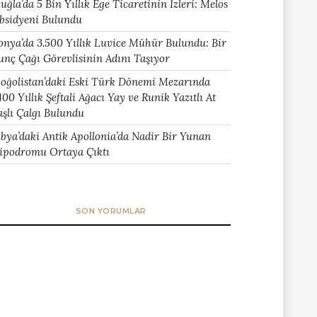
uğla’da 5 Bin Yıllık Ege Ticaretinin İzleri: Melos
bsidyeni Bulundu
onya’da 3.500 Yıllık Luvice Mühür Bulundu: Bir
unç Çağı Görevlisinin Adını Taşıyor
oğolistan’daki Eski Türk Dönemi Mezarında
400 Yıllık Şeftali Ağacı Yay ve Runik Yazıtlı At
aşlı Çalgı Bulundu
ibya’daki Antik Apollonia’da Nadir Bir Yunan
ipodromu Ortaya Çıktı
SON YORUMLAR