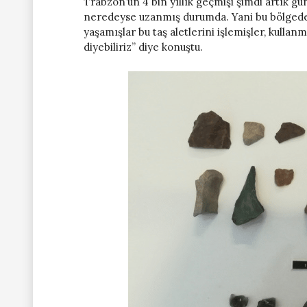
Trabzon’un 4 bin yıllık geçmişi şimdi artık 
neredeyse uzanmış durumda. Yani bu bölgede 
yaşamışlar bu taş aletlerini işlemişler, kullan
diyebiliriz” diye konuştu.