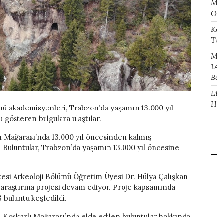
M
O
K
T
M
1.
B
L
H
mü akademisyenleri, Trabzon’da yaşamın 13.000 yıl
gösteren bulgulara ulaştılar.
ı Mağarası’nda 13.000 yıl öncesinden kalmış
Buluntular, Trabzon’da yaşamın 13.000 yıl öncesine
tesi Arkeoloji Bölümü Öğretim Üyesi Dr. Hülya Çalışkan
ey araştırma projesi devam ediyor. Proje kapsamında
 buluntu keşfedildi.
n Koskarlı Mağarası’nda elde edilen buluntular hakkında