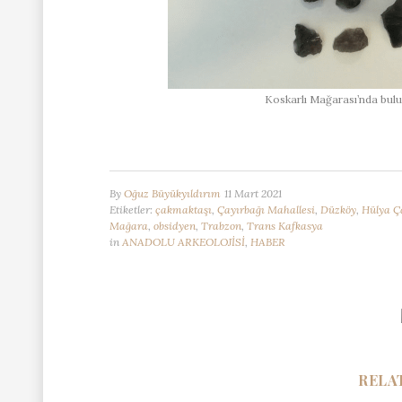
Koskarlı Mağarası’nda bulu
By
Oğuz Büyükyıldırım
11 Mart 2021
Etiketler:
çakmaktaşı
,
Çayırbağı Mahallesi
,
Düzköy
,
Hülya Ç
Mağara
,
obsidyen
,
Trabzon
,
Trans Kafkasya
in
ANADOLU ARKEOLOJİSİ
,
HABER
RELA