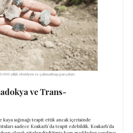
.000 yıllık obsidyen ve çakmaktaşı parçaları
adokya ve Trans-
e kaya sığınağı tespit ettik ancak içerisinde
tuları sadece Koskarlı`da tespit edebildik. Koskarlı’da
bsidyen olarak nitelendirdiğimiz ham maddeden yapılmış