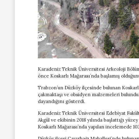
Karadeniz Teknik Üniversitesi Arkeoloji Bölü
önce Koskarlı Mağarası’nda başlamış olduğunu 
Trabzon’un Düzköy ilçesinde bulunan Koskarl
çakmaktaşı ve obsidyen malzemeleri bulundu. 
dayandığını gösterdi.
Karadeniz Teknik Üniversitesi Edebiyat Fakül
Akgül ve ekibinin 2018 yılında başlattığı yüz
Koskarlı Mağarası’nda yapılan incelemede 103
Düzköy ilçesi Çayırbağı Mahallesi’nde buluna