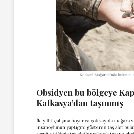
Koskarlı Mağarası’nda bulunan 13
Obsidyen bu bölgeye Kap
Kafkasya’dan taşınmış
İki yıllık çalışma boyunca çok sayıda mağara v
insanoğlunun yaptığını gösteren taş alet bulun
tespit ettiğimiz taş aletler çakmak taşı ve o