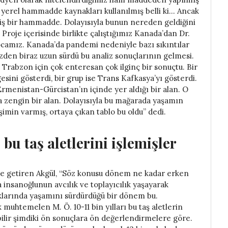
yerel hammadde kaynakları kullanılmış belli ki… Ancak
ş bir hammadde. Dolayısıyla bunun nereden geldiğini
 Proje içerisinde birlikte çalıştığımız Kanada’dan Dr.
hocamız. Kanada’da pandemi nedeniyle bazı sıkıntılar
üzden biraz uzun sürdü bu analiz sonuçlarının gelmesi.
Trabzon için çok enteresan çok ilginç bir sonuçtu. Bir
ni gösterdi, bir grup ise Trans Kafkasya’yı gösterdi.
enistan-Gürcistan’ın içinde yer aldığı bir alan. O
 zengin bir alan. Dolayısıyla bu mağarada yaşamın
işimin varmış, ortaya çıkan tablo bu oldu” dedi.
u taş aletlerini işlemişler
dile getiren Akgül, “Söz konusu dönem ne kadar erken
insanoğlunun avcılık ve toplayıcılık yaşayarak
klarında yaşamını sürdürdüğü bir dönem bu.
muhtemelen M. Ö. 10-11 bin yılları bu taş aletlerin
lebilir şimdiki ön sonuçlara ön değerlendirmelere göre.