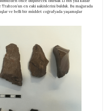
günümüzden önce düşünecek olursak 13 bin yıla kadar
Trabzon’un en eski sakinlerini bulduk. Bu mağarada
mışlar ve belli bir müddet coğrafyada yaşamışlar