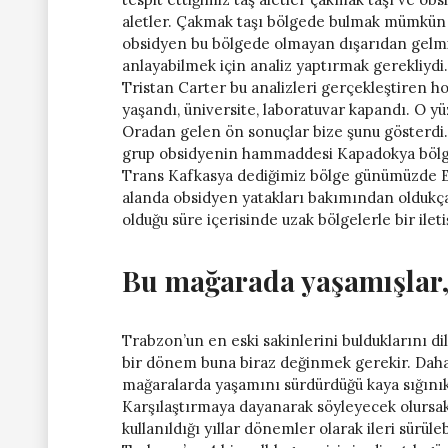
aletler. Çakmak taşı bölgede bulmak mümkün 
obsidyen bu bölgede olmayan dışarıdan gelmi
anlayabilmek için analiz yaptırmak gerekliydi.
Tristan Carter bu analizleri gerçekleştiren 
yaşandı, üniversite, laboratuvar kapandı. O y
Oradan gelen ön sonuçlar bize şunu gösterdi. 
grup obsidyenin hammaddesi Kapadokya bölgesi
Trans Kafkasya dediğimiz bölge günümüzde Erm
alanda obsidyen yatakları bakımından oldukça
olduğu süre içerisinde uzak bölgelerle bir ilet
Bu mağarada yaşamışlar, b
Trabzon’un en eski sakinlerini bulduklarını 
bir dönem buna biraz değinmek gerekir. Daha 
mağaralarda yaşamını sürdürdüğü kaya sığını
Karşılaştırmaya dayanarak söyleyecek olursak 
kullanıldığı yıllar dönemler olarak ileri sürü