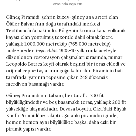
arasında inşa etti.
Güneş Piramidi, şehrin kuzey-güney ana arteri olan
Ölüler Bulvarı’nın doğu tarafındaki merkezi
Teotihuacán’a hakimdir. Bölgenin kırmızı kaba volkanik
kayası olan yontulmuş tezontle dahil olmak üzere
yaklaşık 1.000.000 metreküp (765.000 metreküp)
malzemeden
inşa edildi
. 1905–10 yıllarında aceleyle
düzenlenen restorasyon çalışmaları sırasında, mimar
Leopoldo Batres keyfi olarak beşinci bir teras ekledi ve
orijinal cephe taşlarının çoğu kaldırıldı. Piramidin batı
tarafında, yapının tepesine çıkan 248 düzensiz
merdiven basamağı vardır.
Güneş Piramidi’nin tabanı, her tarafta 730 fit
büyüklüğündedir ve beş basamaklı teras, yaklaşık 200 fit
yüksekliğe ulaşmaktadır. Devasa boyutu, Giza’daki Büyük
Khufu Piramidi’ne rakiptir. Şu anki piramidin içinde,
hemen hemen aynı büyüklükte başka, daha eski bir
piramit yapısı vardır.