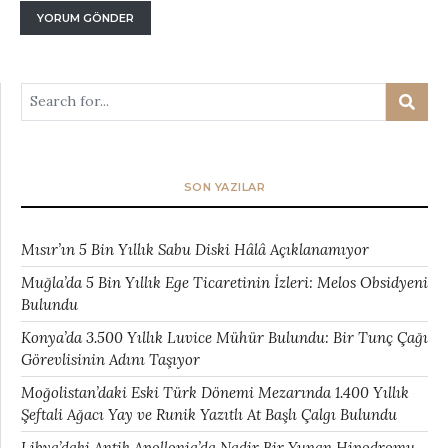
SON YAZILAR
Mısır’ın 5 Bin Yıllık Sabu Diski Hâlâ Açıklanamıyor
Muğla’da 5 Bin Yıllık Ege Ticaretinin İzleri: Melos Obsidyeni
Bulundu
Konya’da 3.500 Yıllık Luvice Mühür Bulundu: Bir Tunç Çağı
Görevlisinin Adını Taşıyor
Moğolistan’daki Eski Türk Dönemi Mezarında 1.400 Yıllık
Şeftali Ağacı Yay ve Runik Yazıtlı At Başlı Çalgı Bulundu
Libya’daki Antik Apollonia’da Nadir Bir Yunan Hipodromu