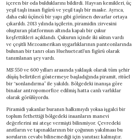
içeren bir oda bulduklarını bildirdi. Hayvan kemikleri, üç
yeşil taşlı insan figürü ve yeşil taşlı bir maske. Ayrıca,
daha eski üçüncü bir yapı gibi görünen duvarlar ortaya
çıkarıldı. 2013 yılında işçilerin, piramidin zirvesini
oluşturan platformun altında kapalı bir çukur
keşfettikleri açıklandı. Çukurun içinde iki sütun vardı
ve çeşitli Mezoamerikan uygarlıklarının panteonlarında
bulunan bir tanrı olan Huehueteatl’un figürü olarak
tanımlanan şey vardı.
MS 550 ve 600 yılları arasında yaklaşık olarak tüm şehir
düşüş belirtileri göstermeye başladığında piramit, ritüel
bir “sonlandırma” ile yakıldı. Bölgedeki inanışa göre
binalar antropomorfize edilmiş hatta canlı varlıklar
olarak görülüyordu.
Piramidi yakanlar buranın halkımıydı yoksa işgalci bir
toplum fethettiği bölgedeki insanların manevi
değerlerini mi ateşe vermişti bilinmiyor. Çevredeki
anıtların ve tapınaklarının bir çoğunun yakılması bu
soruların cevabı bilinemediği için yanıtsız kalmıştır.