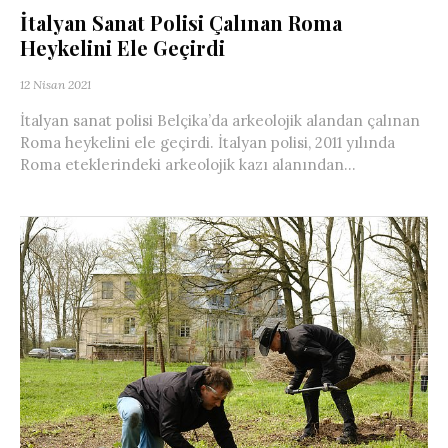
İtalyan Sanat Polisi Çalınan Roma
Heykelini Ele Geçirdi
12 Nisan 2021
İtalyan sanat polisi Belçika’da arkeolojik alandan çalınan
Roma heykelini ele geçirdi. İtalyan polisi, 2011 yılında
Roma eteklerindeki arkeolojik kazı alanından...