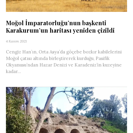
Moğol İmparatorluğu’nun başkenti
Karakurum’un haritası yeniden çizildi
4 Kasım 2021
Cengiz Han’ın, Orta Asya’da göçebe bozkır kabilelerini
Moğol çatısı altında birleştirerek kurduğu, Pasifik
Okyanusu’ndan Hazar Denizi ve Karadeniz’in kuzeyine
kadar...