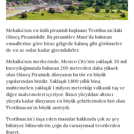
Meksika’nın en ünlü piramidi kuşkusuz Teotihucan’daki
Güneş Piramididir. Bu piramitler Mısır’da bulunan
emsallerine göre biraz gölgede kalmış gibi görünseler
de en az onlar kadar gizemlidirler.
Meksika’nın merkezinde, Mexico City’nin yaklaşık 30 mil
kuzeydoğusunda bulunan 200 metreden daha yüksek
olan Güneş Piramidi, dünyanın bu tür en büyük
yapılarından biridir. Yaklaşık 1.800 yıllık bina,
muhtemelen yaklaşık 1 milyon metreküp volkanik taş ve
diğer malzemeleri içeriyor. İkinci yüzyıldan altıncı
yüzyıla kadar dünyanın en büyük şehirlerinden biri olan
Teotihuacan’ın büyük anıtıydı.
Teotihuacán’ı inşa eden insanlar hakkında çok az şey
biliniyor, bilinenlerin çoğu da varsayımsal teorilerden
ibaret.