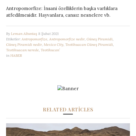
Antropomorfize: İnsani özelliklerin başka varlıklara
atfedilmesidir. Hayvanlara, cansız nesnelere vb.
By
Leman Altuntaş
8 Şubat 2021
Etiketler:
Antropomorfize
,
Antropomorfize nedir
,
Güneş Piramidi
,
Güneş Piramidi nedir
,
Mexico City
,
Teotihuacan Güneş Piramidi
,
Teotihuacan nerede
,
Teotihucan’
in
HABER
RELATED ARTICLES