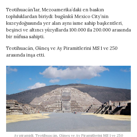
Teotihuacán’lar, Mezoamerika’daki en baskın
topluluklardan biriydi: bugünkü Mexico City’nin
kuzeydoğusunda yer alan aynı isme sahip başkentleri,
beşinci ve altıncı yüzyıllarda 100.000 ila 200.000 arasında
bir nüfusa sahipti.
Teotihuacán, Güneş ve Ay Piramitlerini MS 1 ve 250
arasında inşa etti.
Ay piramidi. Teotihuacán, Güneş ve Ay Piramitlerini MS 1 ve 250