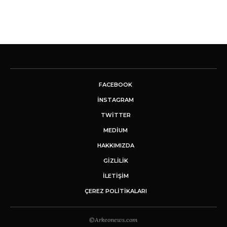
FACEBOOK
INSTAGRAM
TWITTER
MEDIUM
HAKKIMIZDA
GİZLİLİK
İLETIŞIM
ÇEREZ POLITIKALARI
©Arkeonews.com