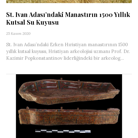
St. Ivan Adası’ndaki Manastırın 1500 Yıllık
Kutsal Su Kuyusu
25 Kasım 2020
St. Ivan Adası’ndaki Erken Hıristiyan manastırının 1500
yıllık kutsal kuyusu, Hristiyan arkeolojisi uzmanı Prof. Dr.
Kazimir Popkonstantinov liderliğindeki bir arkeolog...