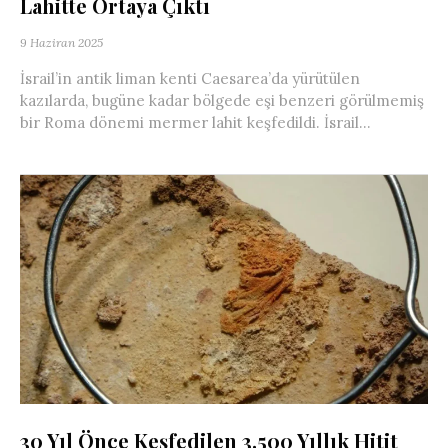
Lahitte Ortaya Çıktı
9 Haziran 2025
İsrail’in antik liman kenti Caesarea’da yürütülen
kazılarda, bugüne kadar bölgede eşi benzeri görülmemiş
bir Roma dönemi mermer lahit keşfedildi. İsrail...
30 Yıl Önce Keşfedilen 3.500 Yıllık Hitit