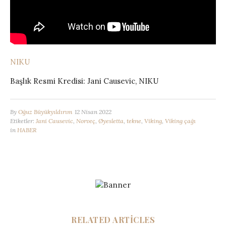
NIKU
Başlık Resmi Kredisi: Jani Causevic, NIKU
By
Oğuz Büyükyıldırım
12 Nisan 2022
Etiketler:
Jani Causevic
,
Norveç
,
Øyesletta
,
tekne
,
Viking
,
Viking çağı
in
HABER
RELATED ARTICLES