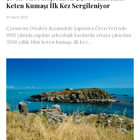
Keten Kumaşı İlk Kez Sergileniyor
10 Mart 2025
Çorum’un Ortaköy ilçesindeki Şapinuva Ören Yeri’nde
1995 yılında yapılan arkeolojik kazılarda ortaya çıkarılan
3500 yıllık Hitit keten kumaşı, ilk kez...