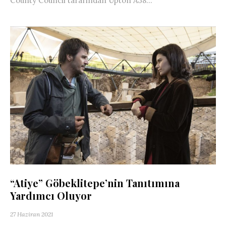
County Council tarafından Upton A38...
“Atiye” Göbeklitepe’nin Tanıtımına
Yardımcı Oluyor
27 Haziran 2021