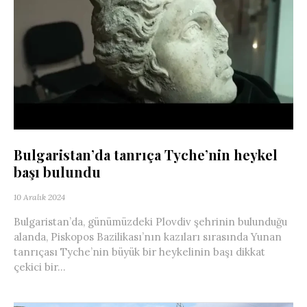
Bulgaristan’da tanrıça Tyche’nin heykel
başı bulundu
10 Aralık 2024
Bulgaristan’da, günümüzdeki Plovdiv şehrinin bulunduğu
alanda, Piskopos Bazilikası’nın kazıları sırasında Yunan
tanrıçası Tyche’nin büyük bir heykelinin başı dikkat
çekici bir...