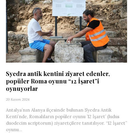
Syedra antik kentini ziyaret edenler,
popüler Roma oyunu “12 İşaret”i
oynuyorlar
20 Kasım 2024
Antalya’nın Alanya ilçesinde bulunan Syedra Antik
Kenti’nde, Romalıların popüler oyunu ’12 İşaret’ (ludus
duodecim scriptorum) ziyaretçilere tanıtılıyor. “12 İşaret”
oyunu...