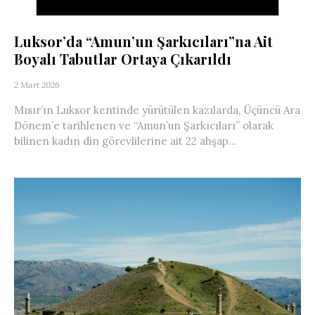
Luksor’da “Amun’un Şarkıcıları”na Ait
Boyalı Tabutlar Ortaya Çıkarıldı
2 Mart 2026
Mısır’ın Luksor kentinde yürütülen kazılarda, Üçüncü Ara
Dönem’e tarihlenen ve “Amun’un Şarkıcıları” olarak
bilinen kadın din görevlilerine ait 22 ahşap...