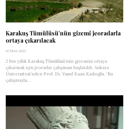
Karakuş Tümülüsü’nün gizemi jeoradarla
ortaya çıkarılacak
10 Ekim 2023
2 bin yıllık Karakuş Tümülüsü’nün gizemini ortaya
çıkarmak için jeoradar çalışması başlatıldı. Ankara
Üniversitesi’nden Prof. Dr. Yusuf Kaan Kadıoğlu, “Bu
çalışmayla...