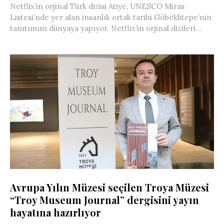
Netflix’in orjinal Türk dizisi Atiye, UNESCO Miras
Listesi’nde yer alan insanlık ortak tarihi Göbeklitepe’nin
tanıtımını dünyaya yapıyor. Netflix’in orjinal dizileri...
Avrupa Yılın Müzesi seçilen Troya Müzesi
“Troy Museum Journal” dergisini yayın
hayatına hazırlıyor