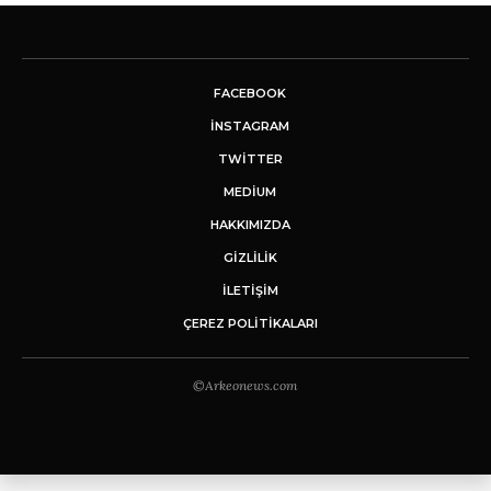
FACEBOOK
INSTAGRAM
TWITTER
MEDIUM
HAKKIMIZDA
GİZLİLİK
İLETIŞIM
ÇEREZ POLITIKALARI
©Arkeonews.com