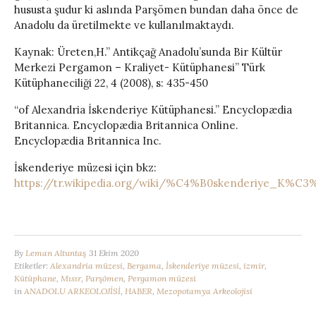
hususta şudur ki aslında Parşömen bundan daha önce de
Anadolu da üretilmekte ve kullanılmaktaydı.
Kaynak: Üreten,H.” Antikçağ Anadolu’sunda Bir Kültür
Merkezi Pergamon – Kraliyet- Kütüphanesi” Türk
Kütüphaneciliği 22, 4 (2008), s: 435-450
“of Alexandria İskenderiye Kütüphanesi.” Encyclopædia
Britannica. Encyclopædia Britannica Online.
Encyclopædia Britannica Inc.
İskenderiye müzesi için bkz:
https://tr.wikipedia.org/wiki/%C4%B0skenderiye_K%
By
Leman Altuntaş
31 Ekim 2020
Etiketler:
Alexandria müzesi
,
Bergama
,
İskenderiye müzesi
,
izmir
,
Kütüphane
,
Mısır
,
Parşömen
,
Pergamon müzesi
in
ANADOLU ARKEOLOJİSİ
,
HABER
,
Mezopotamya Arkeolojisi