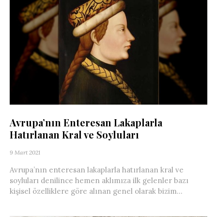
Avrupa’nın Enteresan Lakaplarla
Hatırlanan Kral ve Soyluları
9 Mart 2021
Avrupa’nın enteresan lakaplarla hatırlanan kral ve
soyluları denilince hemen aklımıza ilk gelenler bazı
kişisel özelliklere göre alınan genel olarak bizim...