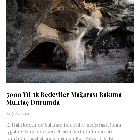
5000 Yıllık Bedeviler Mağarası Bakıma
Muhtaç Durumda
23 Şubat 2021
El Halil kentinde bulunan Bedeviler mağarası Roma
işgaline karşı direnen Filistinlilerin tarihinin bir
tanığıdır. İşgal altında bulunan Batı Şeria’daki El...