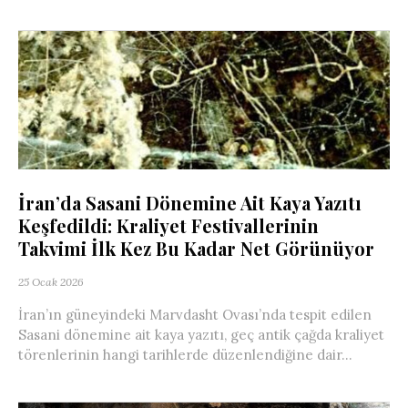
İran’da Sasani Dönemine Ait Kaya Yazıtı
Keşfedildi: Kraliyet Festivallerinin
Takvimi İlk Kez Bu Kadar Net Görünüyor
25 Ocak 2026
İran’ın güneyindeki Marvdasht Ovası’nda tespit edilen
Sasani dönemine ait kaya yazıtı, geç antik çağda kraliyet
törenlerinin hangi tarihlerde düzenlendiğine dair...