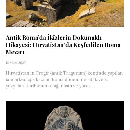
Antik Roma’da İkizlerin Dokunaklı
Hikayesi: Hırvatistan’da Keşfedilen Roma
Mezarı
12 Mart 2025
Hırvatistan’ın Trogir (antik Tragurium) kentinde yapılan
son arkeolojik kazılar, Roma dönemine ait, 1. ve 2.
yüzyıllara tarihlenen olağanüstü ve yürek...