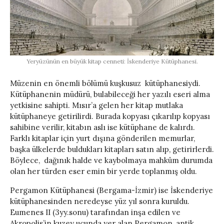
Yeryüzünün en büyük kitap cenneti: İskenderiye Kütüphanesi.
Müzenin en önemli bölümü kuşkusuz kütüphanesiydi.
Kütüphanenin müdürü, bulabileceği her yazılı eseri alma
yetkisine sahipti. Mısır’a gelen her kitap mutlaka
kütüphaneye getirilirdi. Burada kopyası çıkarılıp kopyası
sahibine verilir, kitabın aslı ise kütüphane de kalırdı.
Farklı kitaplar için yurt dışına gönderilen memurlar,
başka ülkelerde buldukları kitapları satın alıp, getirirlerdi.
Böylece, dağınık halde ve kaybolmaya mahkûm durumda
olan her türden eser emin bir yerde toplanmış oldu.
Pergamon Kütüphanesi (Bergama-İzmir) ise İskenderiye
kütüphanesinden neredeyse yüz yıl sonra kuruldu.
Eumenes II (3yy.sonu) tarafından inşa edilen ve
Akropolis’in kuzey ucunda yer alan Pergamon, antik