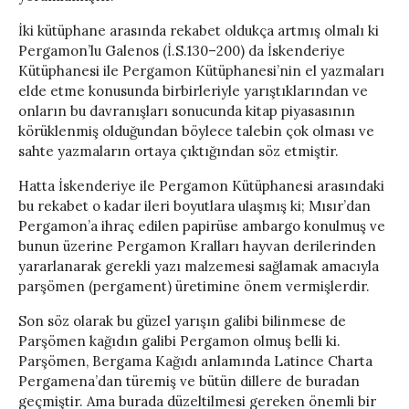
İki kütüphane arasında rekabet oldukça artmış olmalı ki
Pergamon’lu Galenos (İ.S.130–200) da İskenderiye
Kütüphanesi ile Pergamon Kütüphanesi’nin el yazmaları
elde etme konusunda birbirleriyle yarıştıklarından ve
onların bu davranışları sonucunda kitap piyasasının
körüklenmiş olduğundan böylece talebin çok olması ve
sahte yazmaların ortaya çıktığından söz etmiştir.
Hatta İskenderiye ile Pergamon Kütüphanesi arasındaki
bu rekabet o kadar ileri boyutlara ulaşmış ki; Mısır’dan
Pergamon’a ihraç edilen papirüse ambargo konulmuş ve
bunun üzerine Pergamon Kralları hayvan derilerinden
yararlanarak gerekli yazı malzemesi sağlamak amacıyla
parşömen (pergament) üretimine önem vermişlerdir.
Son söz olarak bu güzel yarışın galibi bilinmese de
Parşömen kağıdın galibi Pergamon olmuş belli ki.
Parşömen, Bergama Kağıdı anlamında Latince Charta
Pergamena’dan türemiş ve bütün dillere de buradan
geçmiştir. Ama burada düzeltilmesi gereken önemli bir