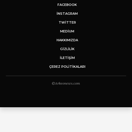
FACEBOOK
INSTAGRAM
TWITTER
MEDIUM
HAKKIMIZDA
GİZLİLİK
İLETIŞIM
ÇEREZ POLITIKALARI
©Arkeonews.com