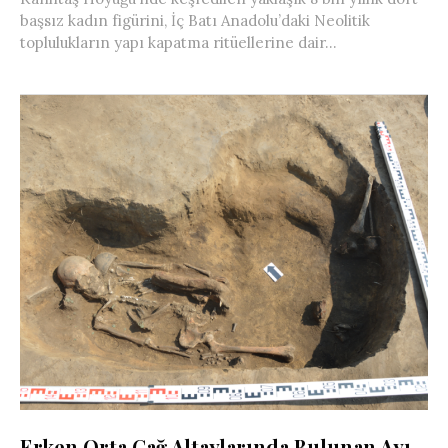
başsız kadın figürini, İç Batı Anadolu’daki Neolitik
toplulukların yapı kapatma ritüellerine dair...
Erken Orta Çağ Altaylarında Bulunan Ayı