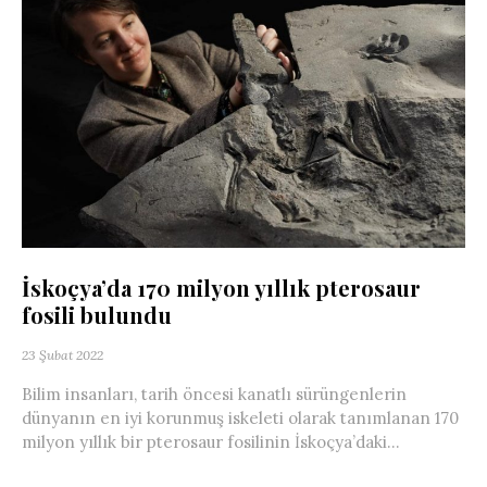
İskoçya’da 170 milyon yıllık pterosaur
fosili bulundu
23 Şubat 2022
Bilim insanları, tarih öncesi kanatlı sürüngenlerin
dünyanın en iyi korunmuş iskeleti olarak tanımlanan 170
milyon yıllık bir pterosaur fosilinin İskoçya’daki...