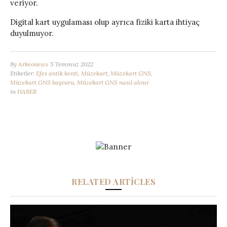
veriyor.
Digital kart uygulaması olup ayrıca fiziki karta ihtiyaç
duyulmuyor.
By
Arkeonews
5 Temmuz 2022
Etiketler:
Efes antik kenti
,
Müzekart
,
Müzekart GNS
,
Müzekart GNS başvuru
,
Müzekart GNS nasıl alınır
in
HABER
RELATED ARTICLES