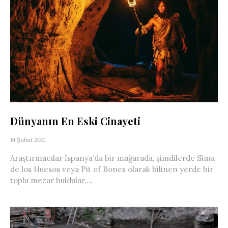
Dünyanın En Eski Cinayeti
14 Şubat 2021
Araştırmacılar İspanya’da bir mağarada, şimdilerde Sima
de los Huesos veya Pit of Bones olarak bilinen yerde bir
toplu mezar buldular....