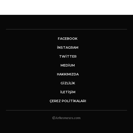
FACEBOOK
INSTAGRAM
TWITTER
MEDIUM
HAKKIMIZDA
GİZLİLİK
İLETIŞIM
ÇEREZ POLITIKALARI
©Arkeonews.com