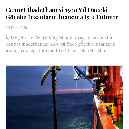
Cennet İbadethanesi 1500 Yıl Önceki
Göçebe İnsanların İnancına Işık Tutuyor
30 Ekim 2020
İç Moğolistan Özerk Bölgesi’nde ortaya çıkarılan bir
cennet ibadethanesi, 1500 yıl önce göçebe insanların
inançlarına ışık tutuyor. 10.000 metrekarelik alan,...