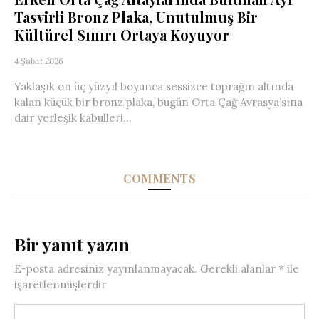
Tasvirli Bronz Plaka, Unutulmuş Bir
Kültürel Sınırı Ortaya Koyuyor
4 Şubat 2026
Yaklaşık on üç yüzyıl boyunca sessizce toprağın altında
kalan küçük bir bronz plaka, bugün Orta Çağ Avrasya’sına
dair yerleşik kabulleri...
COMMENTS
Bir yanıt yazın
E-posta adresiniz yayınlanmayacak.
Gerekli alanlar
*
ile
işaretlenmişlerdir