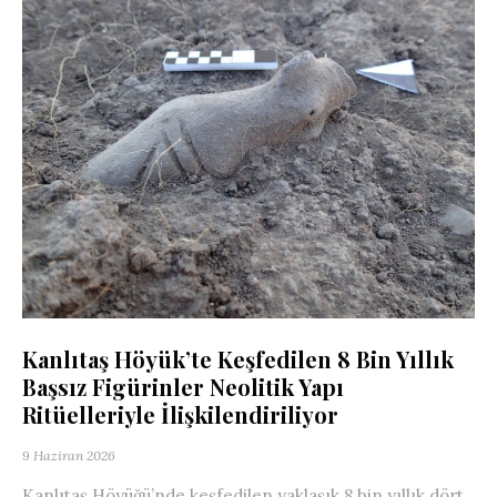
Kanlıtaş Höyük’te Keşfedilen 8 Bin Yıllık
Başsız Figürinler Neolitik Yapı
Ritüelleriyle İlişkilendiriliyor
9 Haziran 2026
Kanlıtaş Höyüğü’nde keşfedilen yaklaşık 8 bin yıllık dört