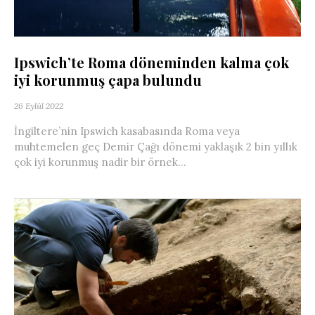
Ipswich’te Roma döneminden kalma çok
iyi korunmuş çapa bulundu
26 Eylül 2022
İngiltere’nin Ipswich kasabasında Roma veya
muhtemelen geç Demir Çağı dönemi yaklaşık 2 bin yıllık
çok iyi korunmuş nadir bir örnek...