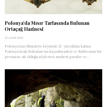
Polonya’da Mısır Tarlasında Bulunan
Ortaçağ Hazinesi
22 Aralık 2020
Polonya’nın Słuszków köyünde 12. yüzyıldan kalma
Polonya kralı Bolesław’un kayınbiraderi ve Ruthenian bir
prensese ait olduğu söylenen madeni paralar ve...