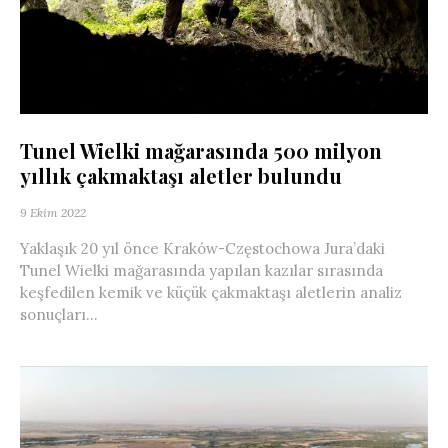
Tunel Wielki mağarasında 500 milyon
yıllık çakmaktaşı aletler bulundu
9 Ekim 2022
Yaklaşık 20 yıl önce Kraków-Częstochowa Jura’daki
Tunel Wielki mağarasında yapılan kazılar sırasında
keşfedilen kemik ve küçük çakmaktaşı aletlerin analiz
sonuçları...