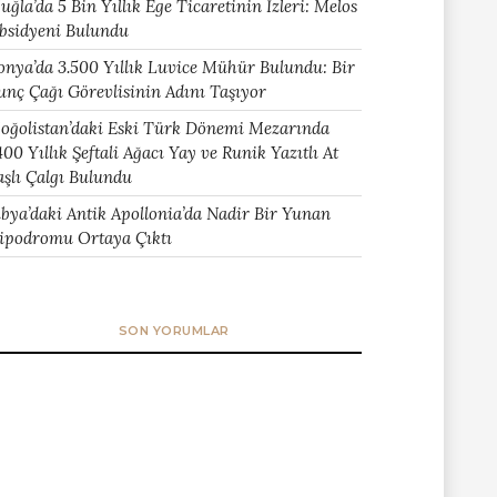
uğla’da 5 Bin Yıllık Ege Ticaretinin İzleri: Melos
bsidyeni Bulundu
onya’da 3.500 Yıllık Luvice Mühür Bulundu: Bir
unç Çağı Görevlisinin Adını Taşıyor
oğolistan’daki Eski Türk Dönemi Mezarında
400 Yıllık Şeftali Ağacı Yay ve Runik Yazıtlı At
aşlı Çalgı Bulundu
ibya’daki Antik Apollonia’da Nadir Bir Yunan
ipodromu Ortaya Çıktı
SON YORUMLAR