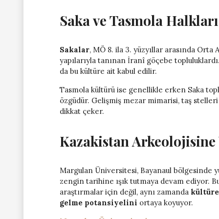
Saka ve Tasmola Halklar
Sakalar
, MÖ 8. ila 3. yüzyıllar arasında Orta
yapılarıyla tanınan İranî göçebe topluluklardı
da bu kültüre ait kabul edilir.
Tasmola kültürü ise genellikle erken Saka toplu
özgüdür. Gelişmiş mezar mimarisi, taş steller
dikkat çeker.
Kazakistan Arkeolojisine 
Margulan Üniversitesi, Bayanaul bölgesinde yü
zengin tarihine ışık tutmaya devam ediyor. Bu 
araştırmalar için değil, aynı zamanda
kültüre
gelme potansiyelini
ortaya koyuyor.