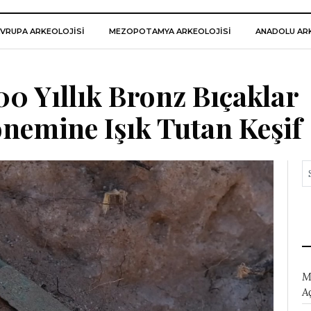
VRUPA ARKEOLOJISI
MEZOPOTAMYA ARKEOLOJISI
ANADOLU ARK
00 Yıllık Bronz Bıçaklar
nemine Işık Tutan Keşif
M
A