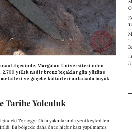
M
O
K
T
M
1.
B
L
H
anaul ilçesinde, Margulan Üniversitesi’nden
 2.700 yıllık nadir bronz bıçaklar gün yüzüne
t metalleri ve göçebe kültürleri anlamada büyük
 Tarihe Yolculuk
rı içindeki Toraygyr Gölü yakınlarında yeni keşfedilen
rildi. Bu bölgede daha önce hiçbir kazı yapılmamış