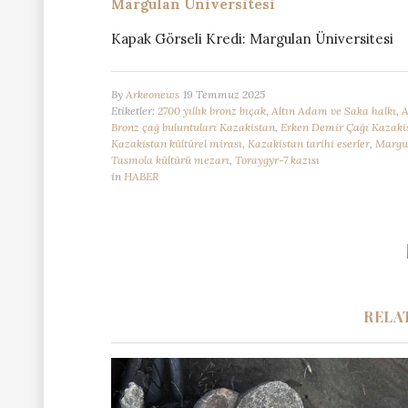
Margulan Üniversitesi
Kapak Görseli Kredi: Margulan Üniversitesi
By
Arkeonews
19 Temmuz 2025
Etiketler:
2700 yıllık bronz bıçak
,
Altın Adam ve Saka halkı
,
A
Bronz çağ buluntuları Kazakistan
,
Erken Demir Çağı Kazaki
Kazakistan kültürel mirası
,
Kazakistan tarihi eserler
,
Margul
Tasmola kültürü mezarı
,
Toraygyr-7 kazısı
in
HABER
RELA