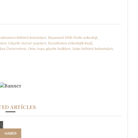
ndronovo kültürü kalıntıları
,
Bayanaul Milli Parkı arkeoloji
,
stan
,
Göçebe mezar yapıları
,
Kazakistan arkeolojik keşif
,
an Üniversitesi
,
Orta Asya göçebe halkları
,
Saka kültürü buluntuları
,
TED ARTICLES
HABER