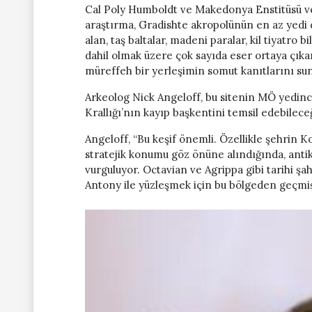
Cal Poly Humboldt ve Makedonya Enstitüsü ve 
araştırma, Gradishte akropolünün en az yedi 
alan, taş baltalar, madeni paralar, kil tiyatro b
dahil olmak üzere çok sayıda eser ortaya çıka
müreffeh bir yerleşimin somut kanıtlarını su
Arkeolog Nick Angeloff, bu sitenin MÖ yedinci
Krallığı’nın kayıp başkentini temsil edebileceğ
Angeloff, “Bu keşif önemli. Özellikle şehrin K
stratejik konumu göz önüne alındığında, anti
vurguluyor. Octavian ve Agrippa gibi tarihi ş
Antony ile yüzleşmek için bu bölgeden geçmiş 