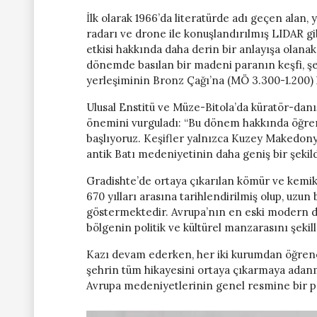
İlk olarak 1966’da literatürde adı geçen alan, 
radarı ve drone ile konuşlandırılmış LIDAR gi
etkisi hakkında daha derin bir anlayışa olana
dönemde basılan bir madeni paranın keşfi, şeh
yerleşiminin Bronz Çağı’na (MÖ 3.300-1.200)
Ulusal Enstitü ve Müze-Bitola’da küratör-dan
önemini vurguladı: “Bu dönem hakkında öğre
başlıyoruz. Keşifler yalnızca Kuzey Makedon
antik Batı medeniyetinin daha geniş bir şekil
Gradishte’de ortaya çıkarılan kömür ve kemik
670 yılları arasına tarihlendirilmiş olup, uzun
göstermektedir. Avrupa’nın en eski modern de
bölgenin politik ve kültürel manzarasını şeki
Kazı devam ederken, her iki kurumdan öğrencil
şehrin tüm hikayesini ortaya çıkarmaya adanm
Avrupa medeniyetlerinin genel resmine bir pa