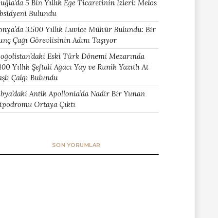
uğla’da 5 Bin Yıllık Ege Ticaretinin İzleri: Melos
bsidyeni Bulundu
onya’da 3.500 Yıllık Luvice Mühür Bulundu: Bir
unç Çağı Görevlisinin Adını Taşıyor
oğolistan’daki Eski Türk Dönemi Mezarında
400 Yıllık Şeftali Ağacı Yay ve Runik Yazıtlı At
aşlı Çalgı Bulundu
ibya’daki Antik Apollonia’da Nadir Bir Yunan
ipodromu Ortaya Çıktı
SON YORUMLAR