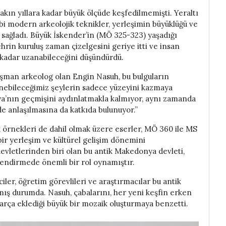
yakın yıllara kadar büyük ölçüde keşfedilmemişti. Yeraltı
bi modern arkeolojik teknikler, yerleşimin büyüklüğü ve
k sağladı. Büyük İskender’in (MÖ 325-323) yaşadığı
rin kuruluş zaman çizelgesini geriye itti ve insan
 kadar uzanabileceğini düşündürdü.
ışman arkeolog olan Engin Nasuh, bu bulguların
nebileceğimiz şeylerin sadece yüzeyini kazmaya
ya’nın geçmişini aydınlatmakla kalmıyor, aynı zamanda
de anlaşılmasına da katkıda bulunuyor.”
 örnekleri de dahil olmak üzere eserler, MÖ 360 ile MS
 bir yerleşim ve kültürel gelişim dönemini
vletlerinden biri olan bu antik Makedonya devleti,
llendirmede önemli bir rol oynamıştır.
er, öğretim görevlileri ve araştırmacılar bu antik
ış durumda. Nasuh, çabalarını, her yeni keşfin erken
rça eklediği büyük bir mozaik oluşturmaya benzetti.