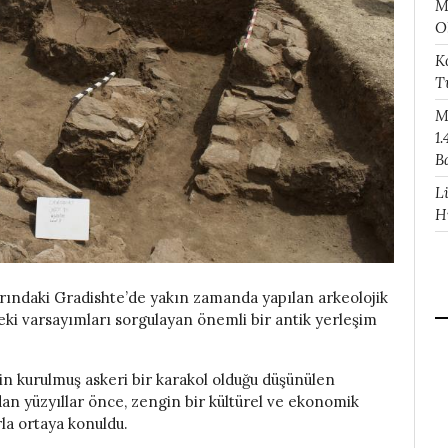
M
O
K
T
M
1.
B
L
H
ındaki Gradishte’de yakın zamanda yapılan arkeolojik
eki varsayımları sorgulayan önemli bir antik yerleşim
in kurulmuş askeri bir karakol olduğu düşünülen
an yüzyıllar önce, zengin bir kültürel ve ekonomik
rla ortaya konuldu.