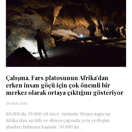
Çalışma, Fars platosunun Afrika’dan
erken insan göçü için çok önemli bir
merkez olarak ortaya çıktığını gösteriyor
29 Mart 2024
60.000 ila 70.000 yıl önce, türümüz Homo sapiens
Afrika’dan ayrıldı ve dünya çapında yeni yerleşim
alanları bulmaya başladı. 70.000 ila...