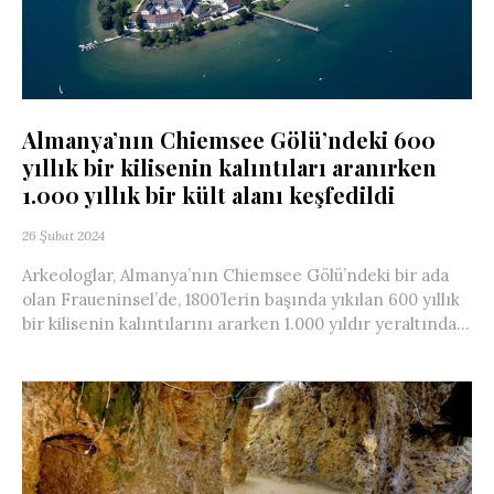
Almanya’nın Chiemsee Gölü’ndeki 600
yıllık bir kilisenin kalıntıları aranırken
1.000 yıllık bir kült alanı keşfedildi
26 Şubat 2024
Arkeologlar, Almanya’nın Chiemsee Gölü’ndeki bir ada
olan Fraueninsel’de, 1800’lerin başında yıkılan 600 yıllık
bir kilisenin kalıntılarını ararken 1.000 yıldır yeraltında...