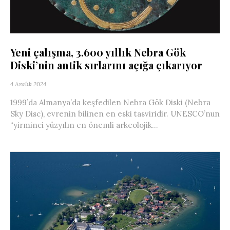
Yeni çalışma, 3.600 yıllık Nebra Gök
Diski’nin antik sırlarını açığa çıkarıyor
4 Aralık 2024
1999’da Almanya’da keşfedilen Nebra Gök Diski (Nebra
Sky Disc), evrenin bilinen en eski tasviridir. UNESCO’nun
“yirminci yüzyılın en önemli arkeolojik...