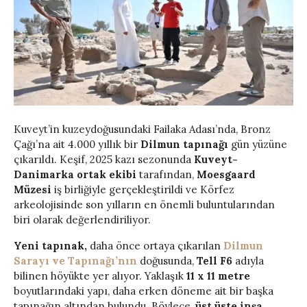
Kuveyt’in kuzeydoğusundaki Failaka Adası’nda, Bronz
Çağı’na ait 4.000 yıllık bir
Dilmun tapınağı
gün yüzüne
çıkarıldı. Keşif, 2025 kazı sezonunda
Kuveyt-
Danimarka ortak ekibi
tarafından,
Moesgaard
Müzesi
iş birliğiyle gerçekleştirildi ve Körfez
arkeolojisinde son yılların en önemli buluntularından
biri olarak değerlendiriliyor.
Yeni tapınak,
daha önce ortaya çıkarılan
Dilmun
Sarayı ve Tapınağı’nın
doğusunda,
Tell F6
adıyla
bilinen höyükte yer alıyor. Yaklaşık
11 x 11 metre
boyutlarındaki yapı, daha erken döneme ait bir başka
tapınağın altından bulundu. Böylece,
üst üste inşa