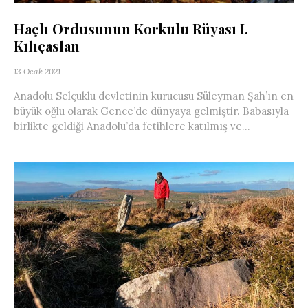
Haçlı Ordusunun Korkulu Rüyası I.
Kılıçaslan
13 Ocak 2021
Anadolu Selçuklu devletinin kurucusu Süleyman Şah’ın en
büyük oğlu olarak Gence’de dünyaya gelmiştir. Babasıyla
birlikte geldiği Anadolu’da fetihlere katılmış ve...