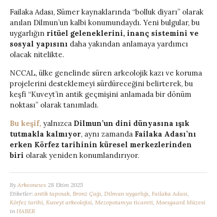
Failaka Adası, Sümer kaynaklarında “bolluk diyarı” olarak
anılan Dilmun’un kalbi konumundaydı. Yeni bulgular, bu
uygarlığın
ritüel geleneklerini, inanç sistemini ve
sosyal yapısını
daha yakından anlamaya yardımcı
olacak nitelikte.
NCCAL, ülke genelinde süren arkeolojik kazı ve koruma
projelerini desteklemeyi sürdüreceğini belirterek, bu
keşfi “Kuveyt’in antik geçmişini anlamada bir dönüm
noktası” olarak tanımladı.
Bu keşif,
yalnızca
Dilmun’un dini dünyasına ışık
tutmakla kalmıyor
, aynı zamanda
Failaka Adası’nı
erken Körfez tarihinin küresel merkezlerinden
biri
olarak yeniden konumlandırıyor.
By
Arkeonews
28 Ekim 2025
Etiketler:
antik tapınak
,
Bronz Çağı
,
Dilmun uygarlığı
,
Failaka Adası
,
Körfez tarihi
,
Kuveyt arkeolojisi
,
Mezopotamya ticareti
,
Moesgaard Müzesi
in
HABER