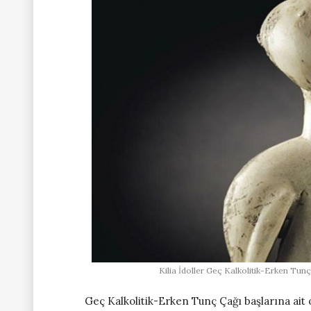
Kilia İdoller Geç Kalkolitik-Erken Tunç
Geç Kalkolitik-Erken Tunç Çağı başlarına ait o