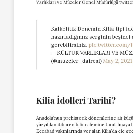
Varlıkları ve Müzeler Genel Müdürlüğü twitte
Kalkolitik Dönemin Kilia tipi ido
hazırladığımız serginin beşinci
görebilirsiniz.
pic.twitter.com/
— KÜLTÜR VARLIKLARI VE M
(@muzeler_dairesi)
May 2, 2021
Kilia İdolleri Tarihi?
Anadolu’nun prehistorik dönemlerine ait küçük 
yüzyıldan itibaren bilim alemine tanıtılmaya b
Eceabad yakınlarında yer alan Kilia’da ele ge