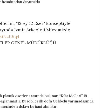
r hesabından duyuruldu.
llerini, "12 Ay 12 Eser" konseptiyle
 ayında İzmir Arkeoloji Müzemizde
fsiNcl0iq4
ÜZELER GENEL MÜDÜRLÜĞÜ
plastik eserler arasında bulunan “Kilia idolleri” 19.
aşlanmıştır. Bu idoller ilk defa Gelibolu yarımadasında
çmesinden dolayı bu ismi almıştır.