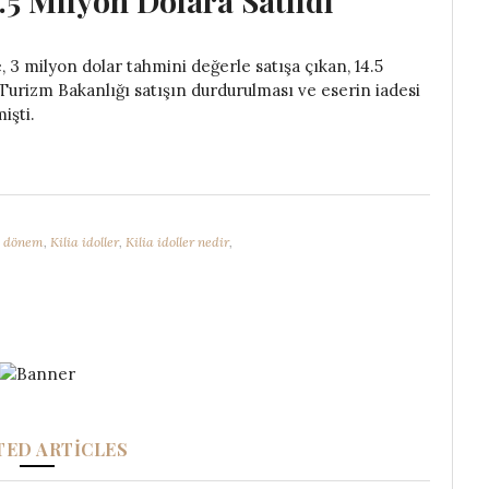
.5 Milyon Dolara Satıldı
 3 milyon dolar tahmini değerle satışa çıkan, 14.5
e Turizm Bakanlığı satışın durdurulması ve eserin iadesi
işti.
ik dönem
,
Kilia idoller
,
Kilia idoller nedir
,
TED ARTICLES