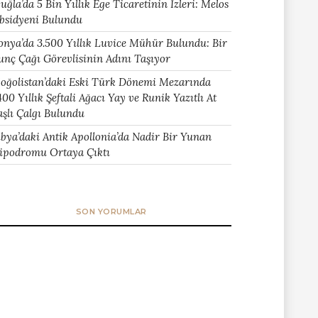
uğla’da 5 Bin Yıllık Ege Ticaretinin İzleri: Melos
bsidyeni Bulundu
onya’da 3.500 Yıllık Luvice Mühür Bulundu: Bir
unç Çağı Görevlisinin Adını Taşıyor
oğolistan’daki Eski Türk Dönemi Mezarında
400 Yıllık Şeftali Ağacı Yay ve Runik Yazıtlı At
aşlı Çalgı Bulundu
ibya’daki Antik Apollonia’da Nadir Bir Yunan
ipodromu Ortaya Çıktı
SON YORUMLAR