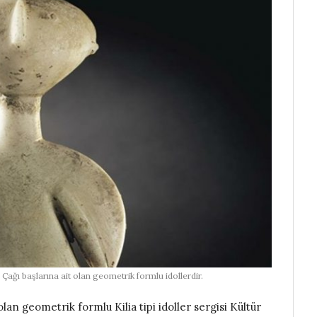
 Çağı başlarına ait olan geometrik formlu idollerdir.
lan geometrik formlu Kilia tipi idoller sergisi Kültür