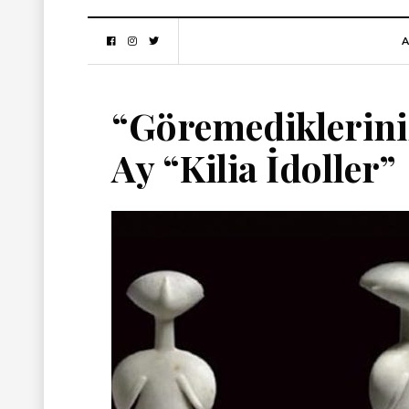
A
“Göremediklerini
Ay “Kilia İdoller”