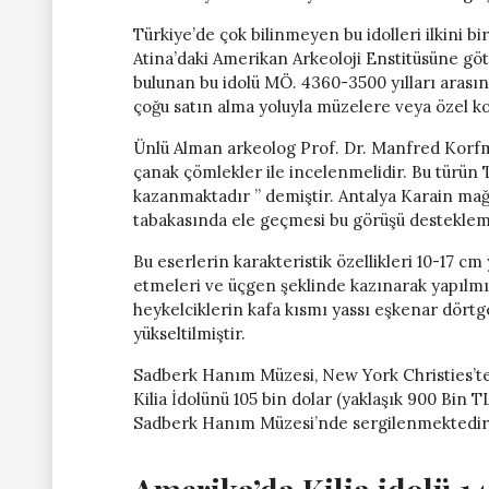
Türkiye’de çok bilinmeyen bu idolleri ilkini b
Atina’daki Amerikan Arkeoloji Enstitüsüne göt
bulunan bu idolü MÖ. 4360-3500 yılları arasına 
çoğu satın alma yoluyla müzelere veya özel ko
Ünlü Alman arkeolog Prof. Dr. Manfred Korfman
çanak çömlekler ile incelenmelidir. Bu türün 
kazanmaktadır ” demiştir. Antalya Karain mağa
tabakasında ele geçmesi bu görüşü desteklem
Bu eserlerin karakteristik özellikleri 10-17 cm
etmeleri ve üçgen şeklinde kazınarak yapılmış 
heykelciklerin kafa kısmı yassı eşkenar dörtge
yükseltilmiştir.
Sadberk Hanım Müzesi, New York Christies’te
Kilia İdolünü 105 bin dolar (yaklaşık 900 Bin T
Sadberk Hanım Müzesi’nde sergilenmektedir