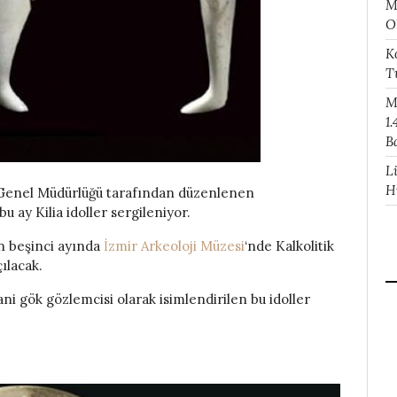
M
O
K
T
M
1.
B
L
H
r Genel Müdürlüğü tarafından düzenlenen
 ay Kilia idoller sergileniyor.
in beşinci ayında
İzmir Arkeoloji Müzesi
‘nde Kalkolitik
çılacak.
ani gök gözlemcisi olarak isimlendirilen bu idoller