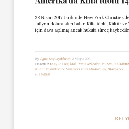
Amerika’da Kilia idolü 14
28 Nisan 2017 tarihinde New York Christies’de,
milyon dolara alıcı bulan Kilia idolü, Kültür v
için dava açılmış ancak hukuki süreç kaybedilm
By
Oğuz Büyükyıldırım
2 Mayıs 2021
Etiketler:
12 ay 12 eser
,
İdol
,
İzmir Arkeoloji Müzesi
,
Kalkolit
Kültür Varlıkları ve Müzeler Genel Müdürlüğü
,
Stargazer
in
HABER
RELA