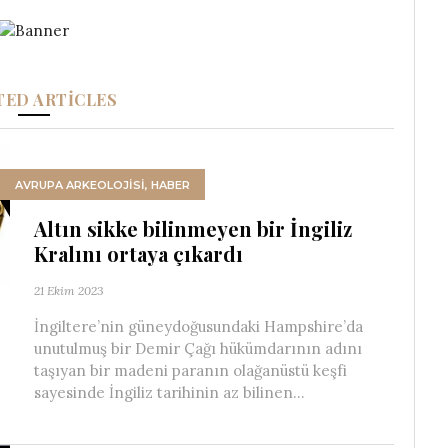
TED ARTICLES
AVRUPA ARKEOLOJISI
,
HABER
Altın sikke bilinmeyen bir İngiliz
Kralını ortaya çıkardı
21 Ekim 2023
İngiltere’nin güneydoğusundaki Hampshire’da
unutulmuş bir Demir Çağı hükümdarının adını
taşıyan bir madeni paranın olağanüstü keşfi
sayesinde İngiliz tarihinin az bilinen...