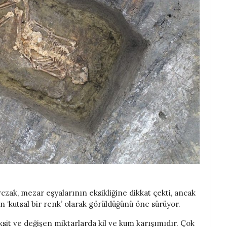
zak, mezar eşyalarının eksikliğine dikkat çekti, ancak
n ‘kutsal bir renk’ olarak görüldüğünü öne sürüyor.
ksit ve değişen miktarlarda kil ve kum karışımıdır. Çok