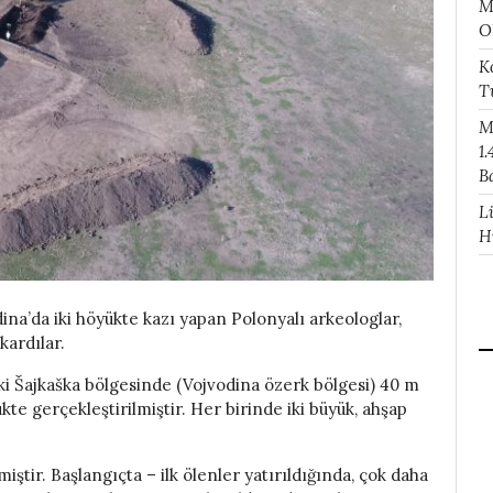
M
O
K
T
M
1.
B
L
H
na’da iki höyükte kazı yapan Polonyalı arkeologlar,
kardılar.
ki Šajkaška bölgesinde (Vojvodina özerk bölgesi) 40 m
te gerçekleştirilmiştir. Her birinde iki büyük, ahşap
iştir. Başlangıçta – ilk ölenler yatırıldığında, çok daha