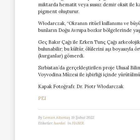
miktarda hematit veya susuz demir oksit ile ka
pigment oluşturur.
Włodarczak, “Okranın ritüel kullanımı ve büyü
bunların Doğu Avrupa bozkır bölgelerinde yaşay
Geç Bakır Çağı ile Erken Tunç Çağı arkeolojik
bulunabilir; bu kültür, ölülerini aşı boyasıyla 
(kurganlar) gömerdi.
Sırbistan’da gerçekleştirilen proje Ulusal Bil
Voyvodina Müzesi ile işbirliği içinde yürütülmü
Kapak Fotoğrafı: Dr. Piotr Włodarczak
PEI
By
Leman Altuntaş
19 Şubat 2022
Etiketler:
hardal
in
HABER