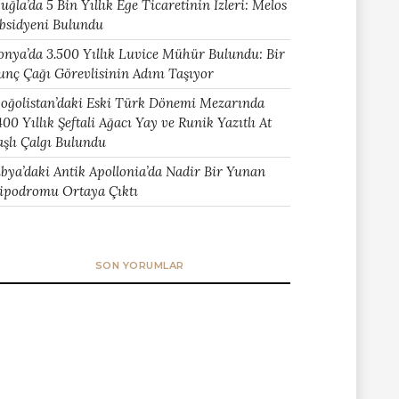
uğla’da 5 Bin Yıllık Ege Ticaretinin İzleri: Melos
bsidyeni Bulundu
onya’da 3.500 Yıllık Luvice Mühür Bulundu: Bir
unç Çağı Görevlisinin Adını Taşıyor
oğolistan’daki Eski Türk Dönemi Mezarında
400 Yıllık Şeftali Ağacı Yay ve Runik Yazıtlı At
aşlı Çalgı Bulundu
ibya’daki Antik Apollonia’da Nadir Bir Yunan
ipodromu Ortaya Çıktı
SON YORUMLAR