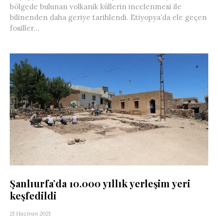
bölgede bulunan volkanik küllerin incelenmesi ile
bilinenden daha geriye tarihlendi. Etiyopya’da ele geçen
fosiller...
Şanlıurfa’da 10.000 yıllık yerleşim yeri
keşfedildi
21 Haziran 2021