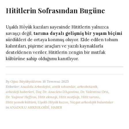
Hititlerin Sofrasından Bugüne
Uşaklı Höyük kazıları sayesinde Hititlerin yalnızca
savaşçı değil,
tarıma dayalı gelişmiş bir yaşam biçimi
sürdükleri de ortaya konmuş oluyor. Elde edilen tohum
kalıntıları, pişirme araçları ve yazılı kaynaklarla
desteklenen veriler, Hititlerin zengin bir mutfak
kültürüne sahip olduğunu kanıtlıyor.
By
Oğuz Büyükyıldırım
16 Temmuz 2025
Etiketler:
Anadolu Arkeolojisi
,
antik tohumlar
,
arkeobotanik
,
arkeoloji haberleri
,
Doç Dr. Anacleto D'Agostino
,
Dr. Valentina Orsi
,
Dr. Yağmur Heffron
,
Hitit ekmeği
,
Hitit mutfağı
,
Hitit tarımı
,
Hitit yemek kültürü
,
Uşaklı Höyük kazısı
,
Yozgat arkeolojik buluntular
in
ANADOLU ARKEOLOJİSİ
,
HABER