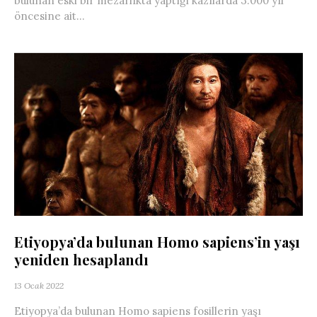
bulunan eski bir mezarlıkta yaptığı kazılarda 3.000 yıl
öncesine ait...
Etiyopya’da bulunan Homo sapiens’in yaşı
yeniden hesaplandı
13 Ocak 2022
Etiyopya’da bulunan Homo sapiens fosillerin yaşı