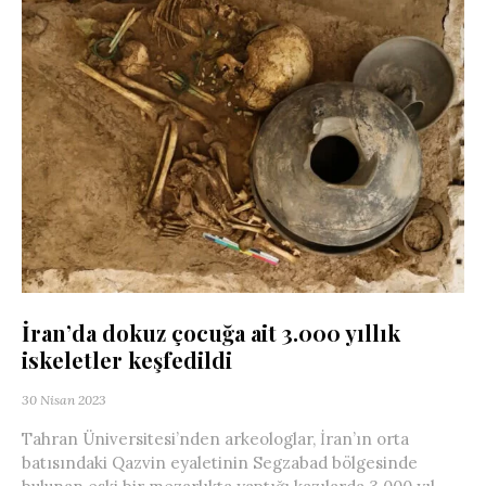
İran’da dokuz çocuğa ait 3.000 yıllık
iskeletler keşfedildi
30 Nisan 2023
Tahran Üniversitesi’nden arkeologlar, İran’ın orta
batısındaki Qazvin eyaletinin Segzabad bölgesinde