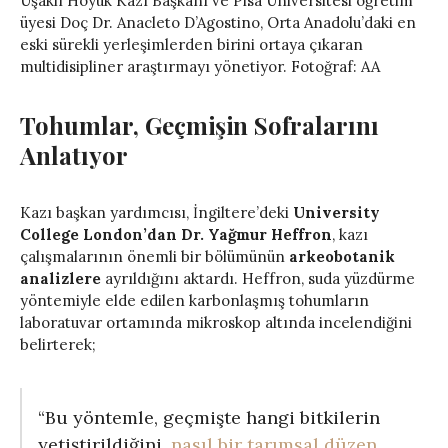
Uşaklı Höyük Kazı Başkanı ve Pisa Üniversitesi öğretim
üyesi Doç Dr. Anacleto D’Agostino, Orta Anadolu’daki en
eski sürekli yerleşimlerden birini ortaya çıkaran
multidisipliner araştırmayı yönetiyor. Fotoğraf: AA
Tohumlar, Geçmişin Sofralarını
Anlatıyor
Kazı başkan yardımcısı, İngiltere’deki
University
College London’dan Dr. Yağmur Heffron
, kazı
çalışmalarının önemli bir bölümünün
arkeobotanik
analizlere
ayrıldığını aktardı. Heffron, suda yüzdürme
yöntemiyle elde edilen karbonlaşmış tohumların
laboratuvar ortamında mikroskop altında incelendiğini
belirterek;
“Bu yöntemle, geçmişte hangi bitkilerin
yetiştirildiğini,
nasıl bir tarımsal düzen