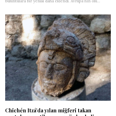
buluntulara bir yenisi daha eklendi. Avrupa’nın ölü...
Chichén Itzá’da yılan miğferi takan