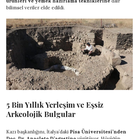
ürünleri ve yemek hazırlama tekniklerine
dair
bilimsel veriler elde edildi.
5 Bin Yıllık Yerleşim ve Eşsiz
Arkeolojik Bulgular
Kazı başkanlığını, İtalya’daki
Pisa Üniversitesi’nden
Doç. Dr. Anacleto D’agostino
yürütüyor. Höyüğün