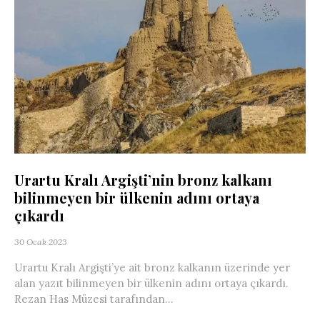
Urartu Kralı Argişti’nin bronz kalkanı
bilinmeyen bir ülkenin adını ortaya
çıkardı
30 Ocak 2023
Urartu Kralı Argişti’ye ait bronz kalkanın üzerinde yer
alan yazıt bilinmeyen bir ülkenin adını ortaya çıkardı.
Rezan Has Müzesi tarafından...