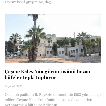
sayısız keşif girişimine, dağ...
Çeşme Kalesi’nin görüntüsünü bozan
büfeler tepki topluyor
17 Şubat 2022
Osmanlı padişahı II. Bayezid döneminde 1508 yılında inşa
edilen Çeşme Kalesi’nin önünde inşası devam eden
betonarme 4 büfe ilçe halkının...