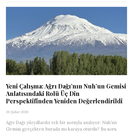
Yeni Çalışma: Ağrı Dağı’nın Nuh’un Gemisi
Anlatısındaki Rolü Üç Din
Perspektifinden Yeniden Değerlendirildi
26 Şubat 2026
Ağrı Dağı yüzyıllardır tek bir soruyla anılıyor: Nuh’un
Gemisi gerçekten burada mı karaya oturdu? Bu soru