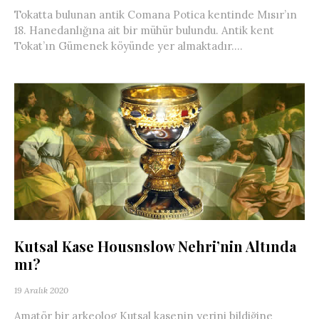
Tokatta bulunan antik Comana Potica kentinde Mısır’ın
18. Hanedanlığına ait bir mühür bulundu. Antik kent
Tokat’ın Gümenek köyünde yer almaktadır....
Kutsal Kase Housnslow Nehri’nin Altında
mı?
19 Aralık 2020
Amatör bir arkeolog Kutsal kasenin yerini bildiğine