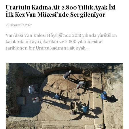
Urartulu Kadına Ait 2.800 Yıllık Ayak İzi
İlk Kez Van Müzesi’nde Sergileniyor
28 Temmuz 2025
Van’daki Van Kalesi Höyüğü’nde 2018 yılında yürütülen
kazılarda ortaya çıkarılan ve 2.800 yıl öncesine
tarihlenen bir Urartu kadınına ait ayak...