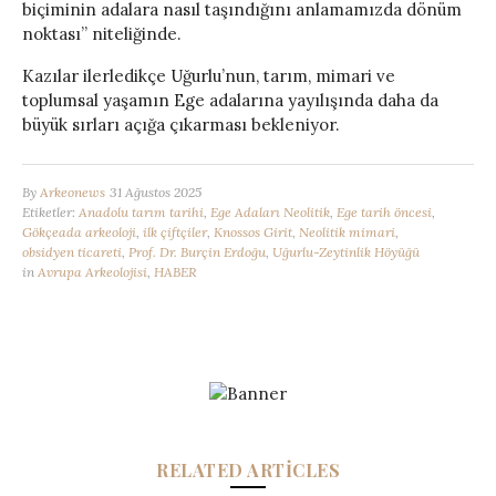
biçiminin adalara nasıl taşındığını anlamamızda dönüm
noktası” niteliğinde.
Kazılar ilerledikçe Uğurlu’nun, tarım, mimari ve
toplumsal yaşamın Ege adalarına yayılışında daha da
büyük sırları açığa çıkarması bekleniyor.
By
Arkeonews
31 Ağustos 2025
Etiketler:
Anadolu tarım tarihi
,
Ege Adaları Neolitik
,
Ege tarih öncesi
,
Gökçeada arkeoloji
,
ilk çiftçiler
,
Knossos Girit
,
Neolitik mimari
,
obsidyen ticareti
,
Prof. Dr. Burçin Erdoğu
,
Uğurlu-Zeytinlik Höyüğü
in
Avrupa Arkeolojisi
,
HABER
RELATED ARTICLES