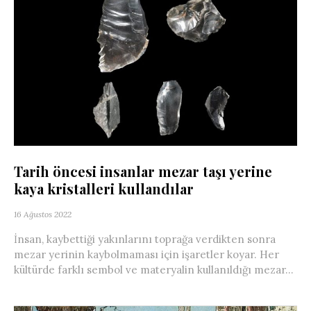
Tarih öncesi insanlar mezar taşı yerine
kaya kristalleri kullandılar
16 Ağustos 2022
İnsan, kaybettiği yakınlarını toprağa verdikten sonra
mezar yerinin kaybolmaması için işaretler koyar. Her
kültürde farklı sembol ve materyalin kullanıldığı mezar...