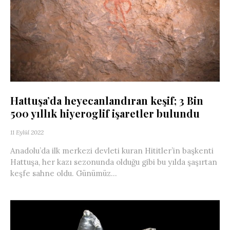
Hattuşa’da heyecanlandıran keşif; 3 Bin
500 yıllık hiyeroglif işaretler bulundu
11 Eylül 2022
Anadolu’da ilk merkezi devleti kuran Hititler’in başkenti
Hattuşa, her kazı sezonunda olduğu gibi bu yılda şaşırtan
keşfe sahne oldu. Günümüz...