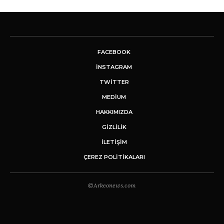
FACEBOOK
INSTAGRAM
TWITTER
MEDIUM
HAKKIMIZDA
GİZLİLİK
İLETIŞIM
ÇEREZ POLITIKALARI
©Arkeonews.com