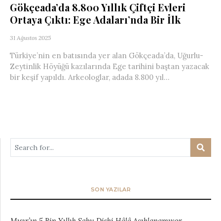
Gökçeada’da 8.800 Yıllık Çiftçi Evleri
Ortaya Çıktı: Ege Adaları’nda Bir İlk
31 Ağustos 2025
Türkiye’nin en batısında yer alan Gökçeada’da, Uğurlu-
Zeytinlik Höyüğü kazılarında Ege tarihini baştan yazacak
bir keşif yapıldı. Arkeologlar, adada 8.800 yıl...
SON YAZILAR
Mısır’ın 5 Bin Yıllık Sabu Diski Hâlâ Açıklanamıyor