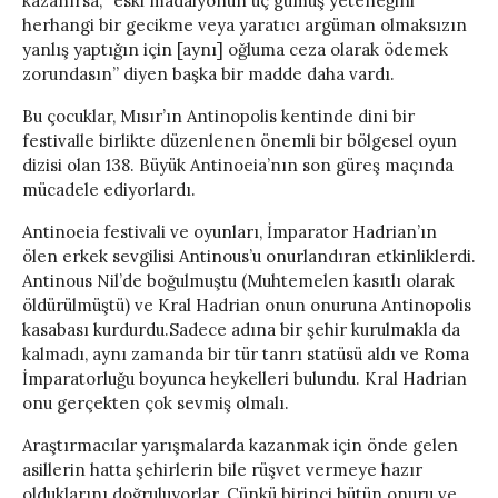
kazanırsa, “eski madalyonun üç gümüş yeteneğini
herhangi bir gecikme veya yaratıcı argüman olmaksızın
yanlış yaptığın için [aynı] oğluma ceza olarak ödemek
zorundasın” diyen başka bir madde daha vardı.
Bu çocuklar, Mısır’ın Antinopolis kentinde dini bir
festivalle birlikte düzenlenen önemli bir bölgesel oyun
dizisi olan 138. Büyük Antinoeia’nın son güreş maçında
mücadele ediyorlardı.
Antinoeia festivali ve oyunları, İmparator Hadrian’ın
ölen erkek sevgilisi Antinous’u onurlandıran etkinliklerdi.
Antinous Nil’de boğulmuştu (Muhtemelen kasıtlı olarak
öldürülmüştü) ve Kral Hadrian onun onuruna Antinopolis
kasabası kurdurdu.Sadece adına bir şehir kurulmakla da
kalmadı, aynı zamanda bir tür tanrı statüsü aldı ve Roma
İmparatorluğu boyunca heykelleri bulundu. Kral Hadrian
onu gerçekten çok sevmiş olmalı.
Araştırmacılar yarışmalarda kazanmak için önde gelen
asillerin hatta şehirlerin bile rüşvet vermeye hazır
olduklarını doğruluyorlar. Çünkü birinci bütün onuru ve