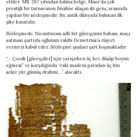
ettiler. MS. 267 yılından kalma belge, Mısır’da çok
prestijli bir turnuvanın finaline ulaşan iki genç arasında
yapılan bir sözleşmedir. Bu, antik dünyada bulunan ilk
şike kanıtıdır.
Sözleşmede, Nicantinous adlı bir güreşçinin babası, maçı
satması şartıyla oğlunun rakibi Demetrius’a rüşvet
vermeyi kabul eder. Sözleşme şunları şart koşmaktadır:
“… Çocuk [güreşçiler] için yarışırken üç kez düşüp boyun
eğmesi” ve karşılığında “eski madeni paradan üç bin
sekiz yüz gümüş drahmi…” alacaktı.