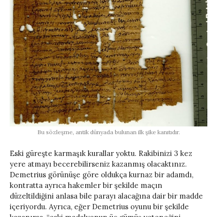
Bu sözleşme, antik dünyada bulunan ilk şike kanıtıdır.
Eski güreşte karmaşık kurallar yoktu. Rakibinizi 3 kez
yere atmayı becerebilirseniz kazanmış olacaktınız.
Demetrius görünüşe göre oldukça kurnaz bir adamdı,
kontratta ayrıca hakemler bir şekilde maçın
düzeltildiğini anlasa bile parayı alacağına dair bir madde
içeriyordu. Ayrıca, eğer Demetrius oyunu bir şekilde