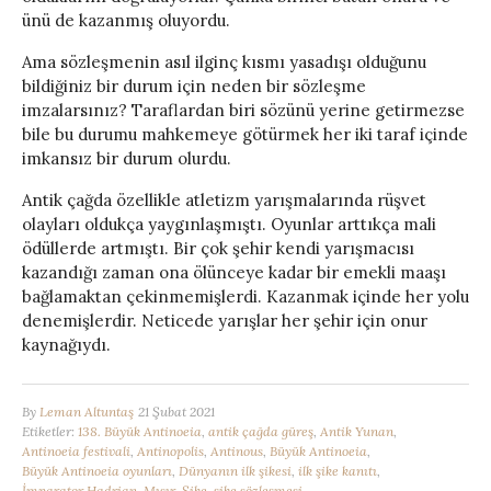
ünü de kazanmış oluyordu.
Ama sözleşmenin asıl ilginç kısmı yasadışı olduğunu
bildiğiniz bir durum için neden bir sözleşme
imzalarsınız? Taraflardan biri sözünü yerine getirmezse
bile bu durumu mahkemeye götürmek her iki taraf içinde
imkansız bir durum olurdu.
Antik çağda özellikle atletizm yarışmalarında rüşvet
olayları oldukça yaygınlaşmıştı. Oyunlar arttıkça mali
ödüllerde artmıştı. Bir çok şehir kendi yarışmacısı
kazandığı zaman ona ölünceye kadar bir emekli maaşı
bağlamaktan çekinmemişlerdi. Kazanmak içinde her yolu
denemişlerdir. Neticede yarışlar her şehir için onur
kaynağıydı.
By
Leman Altuntaş
21 Şubat 2021
Etiketler:
138. Büyük Antinoeia
,
antik çağda güreş
,
Antik Yunan
,
Antinoeia festivali
,
Antinopolis
,
Antinous
,
Büyük Antinoeia
,
Büyük Antinoeia oyunları
,
Dünyanın ilk şikesi
,
ilk şike kanıtı
,
İmparator Hadrian
,
Mısır
,
Şike
,
şike sözleşmesi