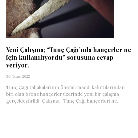
Yeni Çalışma; “Tunç Çağı’nda hançerler ne
için kullanılıyordu” sorusuna cevap
veriyor.
30 Nisan 2022
Tunç Çağı tabakalarının önemli maddi kalıntılarından
biri olan bronz hançerler üzerinde yeni bir çalışma
gerçekleştirildi. Çalışma, “Tunç Çağı hançerleri ne...