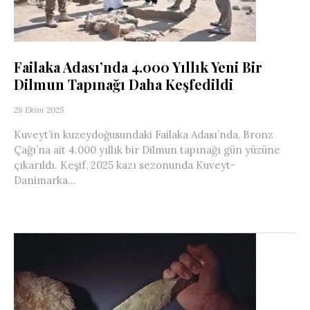
Failaka Adası’nda 4.000 Yıllık Yeni Bir
Dilmun Tapınağı Daha Keşfedildi
28 Ekim 2025
Kuveyt’in kuzeydoğusundaki Failaka Adası’nda, Bronz
Çağı’na ait 4.000 yıllık bir Dilmun tapınağı gün yüzüne
çıkarıldı. Keşif, 2025 kazı sezonunda Kuveyt-
Danimarka...